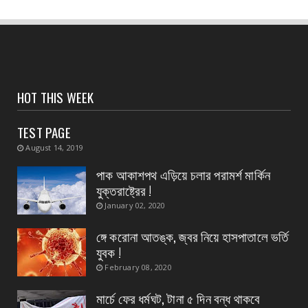
August 04, 2026
CONTACT
সংবাদপত্রের ধার্যকৃত সোনা ও রূপার গহনা দর
August 04, 2026
CONTACT
HOT THIS WEEK
স্বাস্থ্য মন্ত্রীর নির্দেশে জেলার ২৮ টি ডায়াগনস্টিক
সেন্টার...
TEST PAGE
August 04, 2026
August 14, 2019
CONTACT
পাক আকাশপথ এড়িয়ে চলার পরামর্শ মার্কিন
বাংলাদেশ থেকে ভারতে পাচার হওয়া ১০ নারী-শিশু উদ্ধার
যুক্তরাষ্ট্রের !
August 04, 2026
January 02, 2020
CONTACT
ঙ্গে করোনা আতঙ্ক, জ্বর নিয়ে হাসপাতালে ভর্তি
প্রধান এর পদত্যাগের ২৪ ঘন্টা কাটতে না কাটতেই
যুবক !
কুকড়াহাটি গ্রা...
February 08, 2020
August 04, 2026
মার্চে ফের ধর্মঘট, টানা ৫ দিন বন্ধ থাকবে