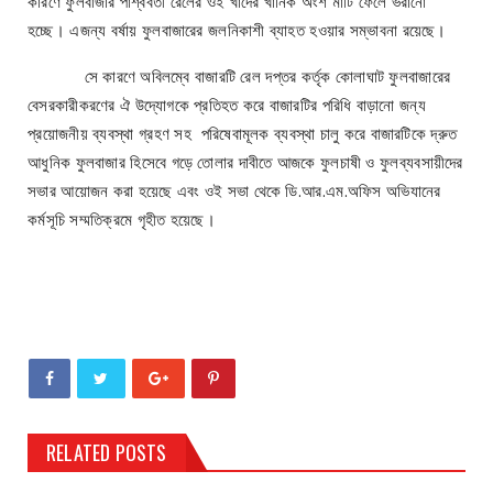
কারণে ফুলবাজার পার্শ্ববর্তী রেলের ওই খাদের খানিক অংশ মাটি ফেলে ভরানো
হচ্ছে। এজন্য বর্ষায় ফুলবাজারের জলনিকাশী ব্যাহত হওয়ার সম্ভাবনা রয়েছে।
সে কারণে অবিলম্বে বাজারটি রেল দপ্তর কর্তৃক কোলাঘাট ফুলবাজারের
বেসরকারীকরণের ঐ উদ্যোগকে প্রতিহত করে বাজারটির পরিধি বাড়ানো জন্য
প্রয়োজনীয় ব্যবস্থা গ্রহণ সহ পরিষেবামূলক ব্যবস্থা চালু করে বাজারটিকে দ্রুত
আধুনিক ফুলবাজার হিসেবে গড়ে তোলার দাবীতে আজকে ফুলচাষী ও ফুলব্যবসায়ীদের
সভার আয়োজন করা হয়েছে এবং ওই সভা থেকে ডি.আর.এম.অফিস অভিযানের
কর্মসূচি সম্মতিক্রমে গৃহীত হয়েছে।
RELATED POSTS