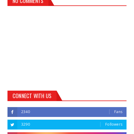
NO COMMENTS
CONNECT WITH US
2340
Fans
3290
Followers