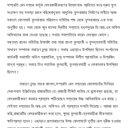
সম্প্রতি রেল দপ্তর কর্তৃক বেসরকারীকরণের উদ্যোগকে প্রতিহত করে দ্রুত ফুল
সংরক্ষণ সহ সমস্ত রকম পরিষেবাযুক্ত আধুনিক ফুলবাজার নির্মাণের দাবীতে আজ
সকালে কোলাঘাট ফুলবাজার পরিচালন সমিতির পক্ষ থেকে ফুলবাজারে এক সভা
অনুষ্ঠিত হয়। সভা থেকে জুন মাসের দ্বিতীয় সপ্তাহে খড়গপুরের ডি.আর.এম.অফিস
অভিযানের ডাক দেওয়া হয়েছে। সভায় সভাপতিত্ব করেন দেবব্রত কোলে।
বক্তব্য রাখেন সমিতির উপদেষ্টা তথা সারা বাংলা ফুলচাষী ও ফুলব্যবসায়ী সমিতির
সাধারণ সম্পাদক নারায়ণ চন্দ্র নায়ক। সভায় এছাড়াও উপস্থিত ছিলেন সংগঠনের
কার্যকরী সভাপতি অনিল প্রামানিক, যুগ্ম সম্পাদক দিলীপ প্রামানিক ও বিশ্বজিৎ
মান্না প্রমূখ। সভায় তিন শতাধিক ফুলচাষী, ফুলব্যবসায়ী ও দোকানদার উপস্থিত
ছিলেন।
নারায়ণ চন্দ্র নায়ক জানান,সম্প্রতি রেল দপ্তরের কোলাঘাটের সিনিয়র
সেকশনাল ইঞ্জিনিয়ার বাজারটিতে তে-বাজারী টিকিট কাটার যে বন্দোবস্ত রয়েছে, তা
বেসরকারীকরণ করবার প্রস্তাব পাঠিয়েছেন দপ্তরের উচ্চ আধিকারিক এর কাছে।
সেইমত দপ্তরের ডি.আর.এম. অফিসও ওই প্রস্তাবে সম্মতি দিয়েছে। আমরা মনে
করি,বাজারটির বেসরকারীকরণ করা হলে, ক্ষুদ্র ফুলচাষী-ব্যবসায়ীরা ভীষণভাবে
ক্ষতিগ্রস্ত হবেন। এছাড়াও রূপনারায়ণের উপর কোলাঘাটে তৃতীয় রেল ব্রীজ হওয়ার