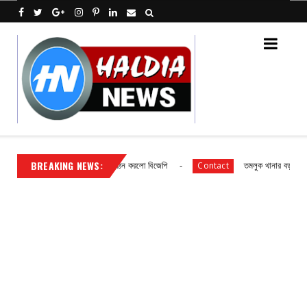
BREAKING NEWS:
 নম্বর গ্রাম পঞ্চায়েতের বোর্ড গঠন করলো বিজেপি
তমলুক থানার বড় সাফল্য চুরি হওয
Contact