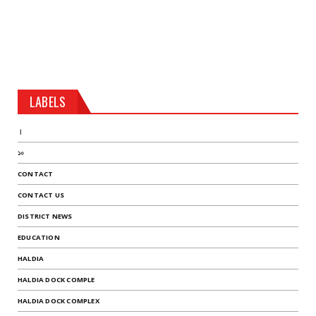
LABELS
।
১০
CONTACT
CONTACT US
DISTRICT NEWS
EDUCATION
HALDIA
HALDIA DOCK COMPLE
HALDIA DOCK COMPLEX