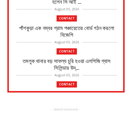
হলেন সি আই ...
August 05, 2026
CONTACT
পাঁশকুড়া এক নম্বর গ্রাম পঞ্চায়েতের বোর্ড গঠন করলো
বিজেপি
August 05, 2026
CONTACT
তমলুক থানার বড় সাফল্য চুরি হওয়া এলপিজি গ্যাস
সিলিন্ডার উদ্...
August 05, 2026
CONTACT
পাইপ লাইনের গ*র্তে পড়ে শিশুর মৃ*ত্যু, ঘটনাস্থলে
উপস্থিত মহি...
August 05, 2026
- Advertisement -
CONTACT
৫ ই আগস্ট শিবদাস ঘোষের ৫১তম স্মরণ দিবস জেলা জুড়ে