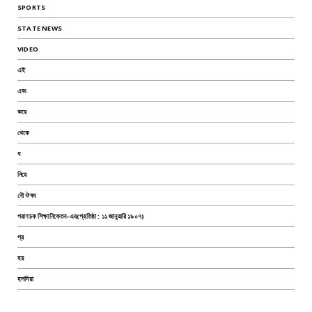
SPORTS
STATE NEWS
VIDEO
এই
এবং
করে
থেকে
ধ
নিয়ে
নৌ ঔষধ
পরাণচক শিক্ষানিকেতন-এর(প্রতিষ্ঠা : ১১ জানুয়ারি ১৯০৭)
প্র
হয়
হলদিয়া