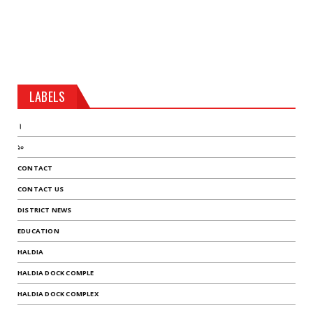
LABELS
।
১০
CONTACT
CONTACT US
DISTRICT NEWS
EDUCATION
HALDIA
HALDIA DOCK COMPLE
HALDIA DOCK COMPLEX