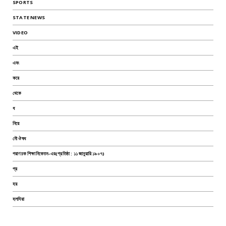
SPORTS
STATE NEWS
VIDEO
এই
এবং
করে
থেকে
ধ
নিয়ে
নৌ ঔষধ
পরাণচক শিক্ষানিকেতন-এর(প্রতিষ্ঠা : ১১ জানুয়ারি ১৯০৭)
প্র
হয়
হলদিয়া