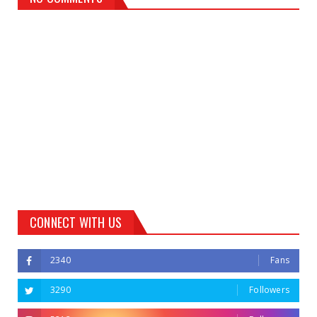
CONNECT WITH US
2340
Fans
3290
Followers