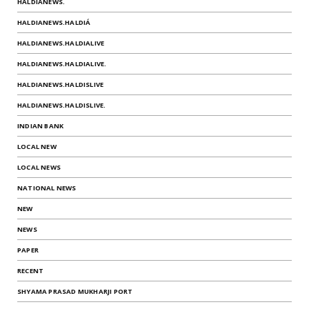
HALDIANEWS.
HALDIANEWS.HALDIÁ
HALDIANEWS.HALDIALIVE
HALDIANEWS.HALDIALIVE.
HALDIANEWS.HALDISLIVE
HALDIANEWS.HALDISLIVE.
INDIAN BANK
LOCAL NEW
LOCAL NEWS
NATIONAL NEWS
NEW
NEWS
PAPER
RECENT
SHYAMA PRASAD MUKHARJI PORT