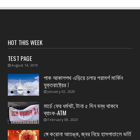
হলদিয়া পুরসভার ওয়ার্ড পুনর্বিন্যাসের পরামর্শ মুখ্যমন্ত্রীর,
...
August 07, 2026
CONTACT
সংবাদপত্রের ধার্যকৃত সোনা ও রূপার গহনা দর:
HOT THIS WEEK
August 07, 2026
TEST PAGE
CONTACT
August 14, 2019
বিদ্যুৎপৃষ্ঠ হয়ে মহিলার মৃত্যু
পাক আকাশপথ এড়িয়ে চলার পরামর্শ মার্কিন
August 07, 2026
যুক্তরাষ্ট্রের !
CONTACT
January 02, 2020
নৈপুর গ্রাম পঞ্চায়েতে বিজেপির নতুন বোর্ড গঠন, প্রধান
পদে মদ...
মার্চে ফের ধর্মঘট, টানা ৫ দিন বন্ধ থাকবে
ব্যাংক-ATM
August 07, 2026
February 08, 2020
ঙ্গে করোনা আতঙ্ক, জ্বর নিয়ে হাসপাতালে ভর্তি