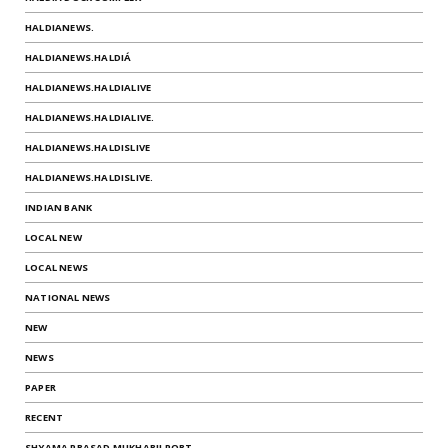
HALDIANEWS.
HALDIANEWS.HALDIÁ
HALDIANEWS.HALDIALIVE
HALDIANEWS.HALDIALIVE.
HALDIANEWS.HALDISLIVE
HALDIANEWS.HALDISLIVE.
INDIAN BANK
LOCAL NEW
LOCAL NEWS
NATIONAL NEWS
NEW
NEWS
PAPER
RECENT
SHYAMA PRASAD MUKHARJI PORT