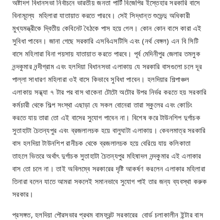
অষ্টাদশ বিধানসভা নির্বাচনে ভারতীয় জনতা পার্টি বিজেপির ইস্তেহার সরকারি বাসে
বিনামূল্যে মহিলারা যাতায়াত করতে পারবে। সেই সিদ্ধান্ত শুভেন্দু অধিকারী
মুখ্যমন্ত্রীকে দ্বিতীয় কেবিনেট বৈঠকে পাস হয়ে গেল। কোন কোন বাসে কারা এই
সুবিধা পাবেন। জানা গেছে সরকারি এসবিএসটিসি এবং (নর্থ বেঙ্গল) এন বি সিটি
বাসে মহিলারা বিনা পয়সায় যাতায়াত করতে পারবে। পূর্ব মেদিনীপুর জেলার তমলুক
নন্দকুমার নন্দীগ্রাম এবং হলদিয়া বিধানসভা এলাকায় যে সরকারি বাসগুলো চলে দূর
পাল্লা সাধারণ মহিলারা ওই বাসে কিভাবে সুবিধা পাবেন। হলদিয়ার শিল্পাঞ্চল
এলাকায় সন্ধ্যা ৭ টার পর বাস থাকেনা টোটো অটোর উপর নির্ভর করতে হয় সরকারি
কর্মচারী থেকে শিল্প সংস্থা এছাড়া যে সকল বোনেরা তারা স্কুলের এবং কোচিং
করতে যায় তারা তো এই বাসের সুযোগ পাবেন না। বিশেষ করে টাউনশিপ দুর্গাচক
সুতাহাটা চৈতন্যপুর এবং ব্রজলালচক হয়ে বালুঘাটা এলাকায়। কেবলমাত্র সরকারি
বাস হলদিয়া টাউনশিপ রানীচক থেকে ব্রজলালচক হয়ে বেরিয়ে যায় কলিকাতা
তাহলে ভিতরে অর্থাৎ দুর্গাচক সুতাহাটা চৈতন্যপুর মহিষাদল নন্দকুমার এই এলাকার
বাস তো চলে না। তাই অবিলম্বে সরকারের দৃষ্টি আকর্ষণ করলেন এলাকার মহিলারা
তিনারা বলেন যাতে আমরা সকলেই সমানভাবে সুযোগ পাই তার জন্য ব্যবস্থা করুক
সরকার।
প্রসঙ্গত, হলদিয়া পৌরসভার প্রথম বামফ্রন্ট সরকারের বোর্ড চলাকালীন ইন্টার বাস