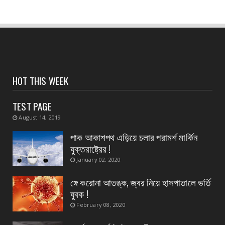
কুমার পণ্ডা
August 04, 2026
CONTACT
অদক্ষ কায়িক শ্রমের জন্য পশ্চিমবঙ্গ রাজ্যের ক্ষেত্রে
প্রযোজ্...
August 04, 2026
HOT THIS WEEK
CONTACT
নদী বাঁধ পরিদর্শন করলেন হলদিয়ার বিধায়ক প্রদীপ
TEST PAGE
August 04, 2026
August 14, 2019
CONTACT
পাক আকাশপথ এড়িয়ে চলার পরামর্শ মার্কিন
সংবাদপত্রের ধার্যকৃত সোনা ও রূপার গহনা দর
যুক্তরাষ্ট্রের !
August 04, 2026
January 02, 2020
CONTACT
ঙ্গে করোনা আতঙ্ক, জ্বর নিয়ে হাসপাতালে ভর্তি
স্বাস্থ্য মন্ত্রীর নির্দেশে জেলার ২৮ টি ডায়াগনস্টিক
যুবক !
সেন্টার...
February 08, 2020
August 04, 2026