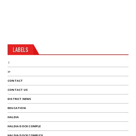
LABELS
।
১০
CONTACT
CONTACT US
DISTRICT NEWS
EDUCATION
HALDIA
HALDIA DOCK COMPLE
HALDIA DOCK COMPLEX