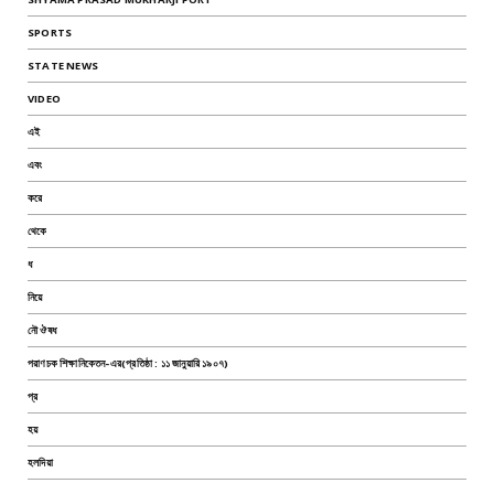
SPORTS
STATE NEWS
VIDEO
এই
এবং
করে
থেকে
ধ
নিয়ে
নৌ ঔষধ
পরাণচক শিক্ষানিকেতন-এর(প্রতিষ্ঠা : ১১ জানুয়ারি ১৯০৭)
প্র
হয়
হলদিয়া