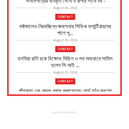
সংবাদপত্রের ধার্যকৃত সোনা ও রূপার গহনা দর :
August 05, 2026
CONTACT
বর্ষাকালেও নিরবচ্ছিন্ন জনসেবায় সিভিক ভলান্টিয়ারদের
পাশে পূ...
August 05, 2026
CONTACT
হলদিয়া রানি চকে বিক্ষোভ মিছিল ও পথ অবরোধে সামিল
হলেন সি আই ...
August 05, 2026
CONTACT
পাঁশকুড়া এক নম্বর গ্রাম পঞ্চায়েতের বোর্ড গঠন করলো
বিজেপি
August 05, 2026
- Advertisement -
CONTACT
তমলুক থানার বড় সাফল্য চুরি হওয়া এলপিজি গ্যাস