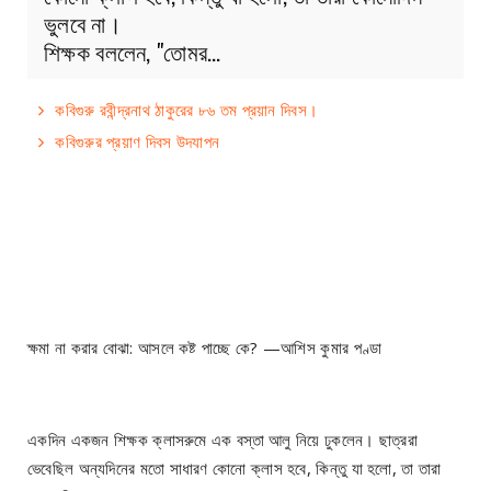
ভুলবে না।
শিক্ষক বললেন, "তোমর…
কবিগুরু রবীন্দ্রনাথ ঠাকুরের ৮৬ তম প্রয়ান দিবস।
কবিগুরুর প্রয়াণ দিবস উদযাপন
ক্ষমা না করার বোঝা: আসলে কষ্ট পাচ্ছে কে? —আশিস কুমার পণ্ডা
একদিন একজন শিক্ষক ক্লাসরুমে এক বস্তা আলু নিয়ে ঢুকলেন। ছাত্ররা
ভেবেছিল অন্যদিনের মতো সাধারণ কোনো ক্লাস হবে, কিন্তু যা হলো, তা তারা