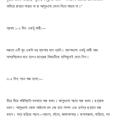
নামিয়ে রাখতে পারবে না বা আলুগুলো ফেলে দিতে পারবে না।"
প্রথম ১-২ দিন: একটু ভারী:—
শুরুতে এটি খুব একটা বড় ব্যাপার মনে হয়নি। ব্যাগগুলো একটু ভারী আর
অস্বস্তিকর মনে হলেও ছাত্ররা বিষয়টিকে হাসিমুখেই মেনে নিল।
৩-৫ দিন: পচন শুরু হলো:—
ধীরে ধীরে পরিস্থিতি বদলাতে শুরু করল। আলুগুলো পচতে শুরু করল। ছত্রাক
ধরল। আলুগুলো থেকে আঠালো রস বের হতে লাগল এবং দুর্গন্ধ ছড়াতে শুরু
করল। গন্ধ ছড়িয়ে পড়ল—ব্যাগে, বইতে, জামাকাপড়ে। ক্লাসরুমে, বাড়িতে, সব