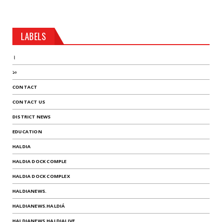
LABELS
।
১০
CONTACT
CONTACT US
DISTRICT NEWS
EDUCATION
HALDIA
HALDIA DOCK COMPLE
HALDIA DOCK COMPLEX
HALDIANEWS.
HALDIANEWS.HALDIÁ
HALDIANEWS.HALDIALIVE