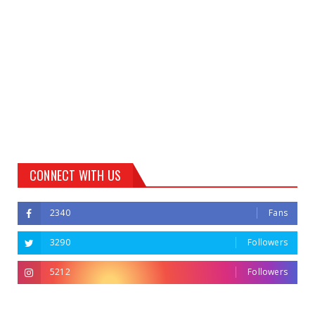
CONNECT WITH US
2340
Fans
3290
Followers
5212
Followers