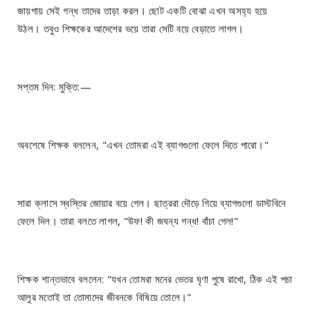
জায়গায় সেই গন্ধ তাদের তাড়া করল। ছোট একটি বোঝা এখন অসহ্য হয়ে
উঠল। তবুও শিক্ষকের আদেশের ভয়ে তারা সেটি বয়ে বেড়াতে লাগল।
সপ্তম দিন: মুক্তি:—
অবশেষে শিক্ষক বললেন, "এখন তোমরা এই ব্যাগগুলো ফেলে দিতে পারো।"
সারা ক্লাসে স্বস্তির জোয়ার বয়ে গেল। ছাত্ররা দৌড়ে গিয়ে ব্যাগগুলো ডাস্টবিনে
ফেলে দিল। তারা বলতে লাগল, "উফ! কী জঘন্য গন্ধ! বাঁচা গেল!"
শিক্ষক শান্তভাবে বললেন: "যখন তোমরা মনের ভেতর ঘৃণা পুষে রাখো, ঠিক এই পচা
আলুর মতোই তা তোমাদের জীবনকে বিষিয়ে তোলে।"