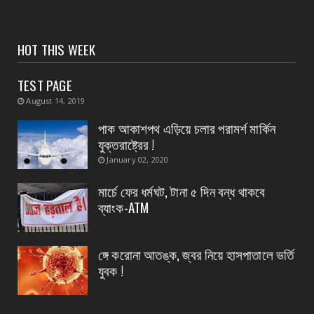
August 07, 2026
CONTACT
সংবাদপত্রের ধার্যকৃত সোনা ও রূপার গহনা দর:
HOT THIS WEEK
August 07, 2026
TEST PAGE
CONTACT
August 14, 2019
বিদ্যুৎপৃষ্ঠ হয়ে মহিলার মৃত্যু
পাক আকাশপথ এড়িয়ে চলার পরামর্শ মার্কিন
August 07, 2026
যুক্তরাষ্ট্রের !
CONTACT
January 02, 2020
নৈপুর গ্রাম পঞ্চায়েতে বিজেপির নতুন বোর্ড গঠন, প্রধান
পদে মদ...
মার্চে ফের ধর্মঘট, টানা ৫ দিন বন্ধ থাকবে
ব্যাংক-ATM
August 07, 2026
ঙ্গে করোনা আতঙ্ক, জ্বর নিয়ে হাসপাতালে ভর্তি
যুবক !