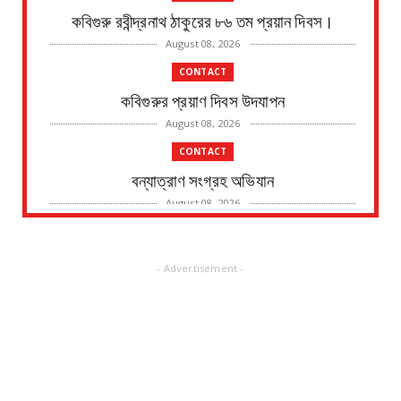
কবিগুরু রবীন্দ্রনাথ ঠাকুরের ৮৬ তম প্রয়ান দিবস।
August 08, 2026
CONTACT
কবিগুরুর প্রয়াণ দিবস উদযাপন
August 08, 2026
CONTACT
বন্যাত্রাণ সংগ্রহ অভিযান
August 08, 2026
CONTACT
নদীর পাড় থেকে এক ব্যক্তির মৃতদেহ উদ্ধারের ঘটনায়
- Advertisement -
চাঞ্চল্য
August 08, 2026
CONTACT
জাতীয় সড়ক ভাঙ্গার জন্য মাইকিং বন্ধ, ভাঙ্গা হবে পুজোর
পর জা...