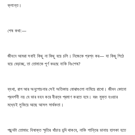
ক্লান্ত।
শেষ কথা:—
জীবনে আমরা সবাই কিছু না কিছু বয়ে চলি। নিজেকে প্রশ্ন কর— যা কিছু পিঠে
বয়ে বেড়াচ্ছ, তা তোমাকে পূর্ণ করছে নাকি নিঃশেষ?
ব্যথা, রাগ আর অনুশোচনার সেই অতিকায় বোঝাগুলো নামিয়ে রাখো। জীবন কোনো
প্রদর্শনী নয় যে ভার বহন করে বীরত্ব প্রমাণ করতে হবে। বরং মুক্ত হওয়ার
মধ্যেই লুকিয়ে আছে আসল সার্থকতা।
পছন্দটা তোমার: বিষাক্ত স্মৃতির খাঁচায় বন্দি থাকবে, নাকি শান্তির ডানায় হালকা হতে