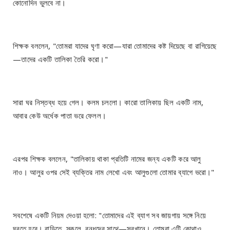
কোনোদিন ভুলবে না।
শিক্ষক বললেন, "তোমরা যাদের ঘৃণা করো—যারা তোমাদের কষ্ট দিয়েছে বা রাগিয়েছে
—তাদের একটি তালিকা তৈরি করো।"
সারা ঘর নিস্তব্ধ হয়ে গেল। কলম চললো। কারো তালিকায় ছিল একটি নাম,
আবার কেউ অর্ধেক পাতা ভরে ফেলল।
এরপর শিক্ষক বললেন, "তালিকায় থাকা প্রতিটি নামের জন্য একটি করে আলু
নাও। আলুর ওপর সেই ব্যক্তির নাম লেখো এবং আলুগুলো তোমার ব্যাগে ভরো।"
সবশেষে একটি নিয়ম দেওয়া হলো: "তোমাদের এই ব্যাগ সব জায়গায় সঙ্গে নিয়ে
ঘুরতে হবে। বাড়িতে, স্কুলে, বন্ধুদের সাথে—সবখানে। তোমরা এটি কোথাও