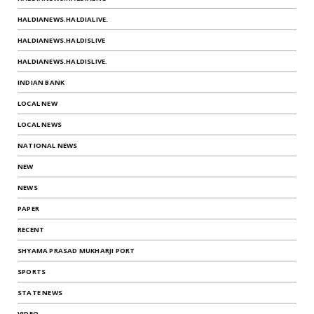
HALDIANEWS.HALDIALIVE.
HALDIANEWS.HALDISLIVE
HALDIANEWS.HALDISLIVE.
INDIAN BANK
LOCAL NEW
LOCAL NEWS
NATIONAL NEWS
NEW
NEWS
PAPER
RECENT
SHYAMA PRASAD MUKHARJI PORT
SPORTS
STATE NEWS
VIDEO