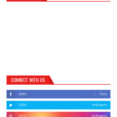
CONNECT WITH US
2340
Fans
3290
Followers
5212
Followers