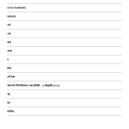
STATE NEWS
VIDEO
এই
এবং
করে
থেকে
ধ
নিয়ে
নৌ ঔষধ
পরাণচক শিক্ষানিকেতন-এর(প্রতিষ্ঠা : ১১ জানুয়ারি ১৯০৭)
প্র
হয়
হলদিয়া