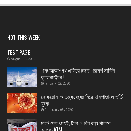
CONTACT
ভগবানপুর এক ব্লকের গুড়গ্রাম গ্রাম পঞ্চায়েত গেল
বিজেপির দখল...
August 05, 2026
CONTACT
HOT THIS WEEK
তুমি তোমার সবচেয়ে কাছের ৫ জনের গড়— আশিস
কুমার পণ্ডা
TEST PAGE
August 04, 2026
August 14, 2019
CONTACT
পাক আকাশপথ এড়িয়ে চলার পরামর্শ মার্কিন
অদক্ষ কায়িক শ্রমের জন্য পশ্চিমবঙ্গ রাজ্যের ক্ষেত্রে
যুক্তরাষ্ট্রের !
প্রযোজ্...
January 02, 2020
August 04, 2026
ঙ্গে করোনা আতঙ্ক, জ্বর নিয়ে হাসপাতালে ভর্তি
CONTACT
যুবক !
নদী বাঁধ পরিদর্শন করলেন হলদিয়ার বিধায়ক প্রদীপ
February 08, 2020
August 04, 2026
মার্চে ফের ধর্মঘট, টানা ৫ দিন বন্ধ থাকবে
ব্যাংক-ATM