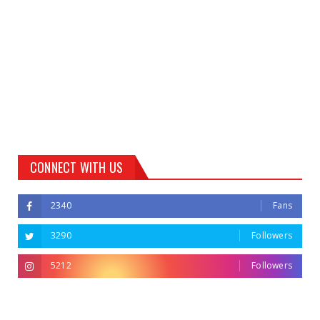
CONNECT WITH US
2340
Fans
3290
Followers
5212
Followers