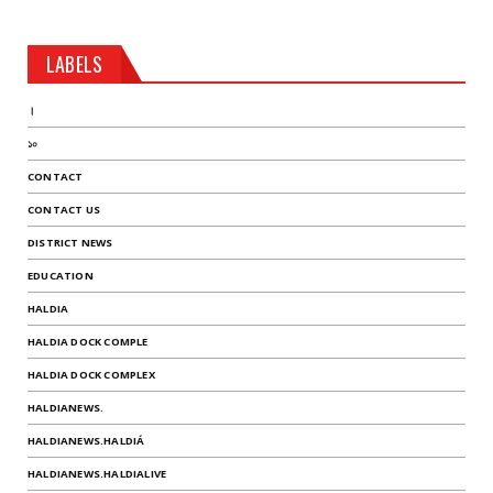
LABELS
।
১০
CONTACT
CONTACT US
DISTRICT NEWS
EDUCATION
HALDIA
HALDIA DOCK COMPLE
HALDIA DOCK COMPLEX
HALDIANEWS.
HALDIANEWS.HALDIÁ
HALDIANEWS.HALDIALIVE