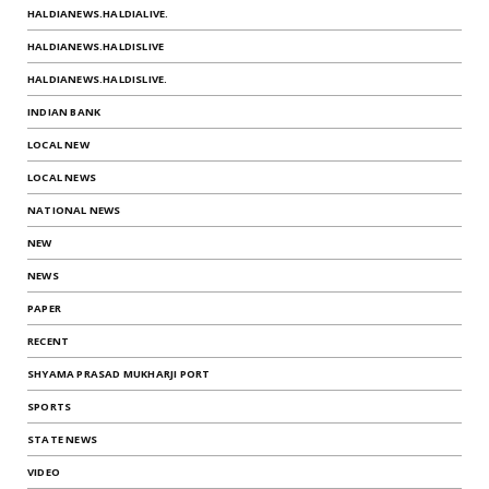
HALDIANEWS.HALDIALIVE.
HALDIANEWS.HALDISLIVE
HALDIANEWS.HALDISLIVE.
INDIAN BANK
LOCAL NEW
LOCAL NEWS
NATIONAL NEWS
NEW
NEWS
PAPER
RECENT
SHYAMA PRASAD MUKHARJI PORT
SPORTS
STATE NEWS
VIDEO