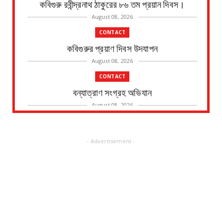
কবিগুরু রবীন্দ্রনাথ ঠাকুরের ৮৬ তম প্রয়ান দিবস।
August 08, 2026
CONTACT
কবিগুরুর প্রয়াণ দিবস উদযাপন
August 08, 2026
CONTACT
বন্যাত্রাণ সংগ্রহ অভিযান
August 08, 2026
CONTACT
নদীর পাড় থেকে এক ব্যক্তির মৃতদেহ উদ্ধারের ঘটনায়
- Advertisement -
চাঞ্চল্য
August 08, 2026
CONTACT
জাতীয় সড়ক ভাঙ্গার জন্য মাইকিং বন্ধ, ভাঙ্গা হবে পুজোর
পর জা...
August 07, 2026