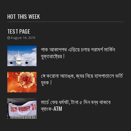
CONTACT
সংবাদপত্রের ধার্যকৃত সোনা ও রূপার গহনা দর:
HOT THIS WEEK
August 07, 2026
TEST PAGE
CONTACT
August 14, 2019
বিদ্যুৎপৃষ্ঠ হয়ে মহিলার মৃত্যু
পাক আকাশপথ এড়িয়ে চলার পরামর্শ মার্কিন
August 07, 2026
যুক্তরাষ্ট্রের !
CONTACT
নৈপুর গ্রাম পঞ্চায়েতে বিজেপির নতুন বোর্ড গঠন, প্রধান
পদে মদ...
ঙ্গে করোনা আতঙ্ক, জ্বর নিয়ে হাসপাতালে ভর্তি
যুবক !
August 07, 2026
মার্চে ফের ধর্মঘট, টানা ৫ দিন বন্ধ থাকবে
ব্যাংক-ATM