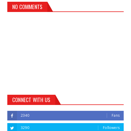
NO COMMENTS
CONNECT WITH US
2340
Fans
3290
Followers