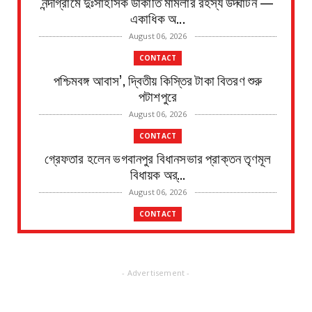
নন্দীগ্রামে দুঃসাহসিক ডাকাতি মামলার রহস্য উদ্ঘাটন —
একাধিক অ...
August 06, 2026
CONTACT
পশ্চিমবঙ্গ আবাস’, দ্বিতীয় কিস্তির টাকা বিতরণ শুরু
পটাশপুরে
August 06, 2026
CONTACT
গ্রেফতার হলেন ভগবানপুর বিধানসভার প্রাক্তন তৃণমূল
বিধায়ক অর্...
August 06, 2026
CONTACT
প্রধানমন্ত্রী আবাস যোজনা দ্বিতীয় পর্যায়ে টাকা ১০০
জনের হাত...
August 06, 2026
- Advertisement -
CONTACT