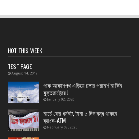
August 05, 2026
CONTACT
হলদিয়া রানি চকে বিক্ষোভ মিছিল ও পথ অবরোধে সামিল
হলেন সি আই ...
August 05, 2026
CONTACT
HOT THIS WEEK
পাঁশকুড়া এক নম্বর গ্রাম পঞ্চায়েতের বোর্ড গঠন করলো
বিজেপি
TEST PAGE
August 05, 2026
August 14, 2019
CONTACT
পাক আকাশপথ এড়িয়ে চলার পরামর্শ মার্কিন
তমলুক থানার বড় সাফল্য চুরি হওয়া এলপিজি গ্যাস
যুক্তরাষ্ট্রের !
সিলিন্ডার উদ্...
January 02, 2020
August 05, 2026
মার্চে ফের ধর্মঘট, টানা ৫ দিন বন্ধ থাকবে
CONTACT
ব্যাংক-ATM
পাইপ লাইনের গ*র্তে পড়ে শিশুর মৃ*ত্যু, ঘটনাস্থলে
February 08, 2020
উপস্থিত মহি...