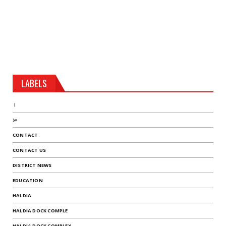
LABELS
।
১০
CONTACT
CONTACT US
DISTRICT NEWS
EDUCATION
HALDIA
HALDIA DOCK COMPLE
HALDIA DOCK COMPLEX