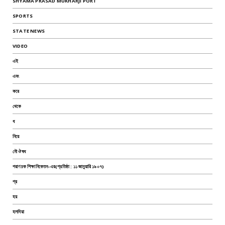
SHYAMA PRASAD MUKHARJI PORT
SPORTS
STATE NEWS
VIDEO
এই
এবং
করে
থেকে
ধ
নিয়ে
নৌ ঔষধ
পরাণচক শিক্ষানিকেতন-এর(প্রতিষ্ঠা : ১১ জানুয়ারি ১৯০৭)
প্র
হয়
হলদিয়া