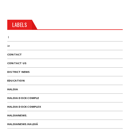
LABELS
।
১০
CONTACT
CONTACT US
DISTRICT NEWS
EDUCATION
HALDIA
HALDIA DOCK COMPLE
HALDIA DOCK COMPLEX
HALDIANEWS.
HALDIANEWS.HALDIÁ