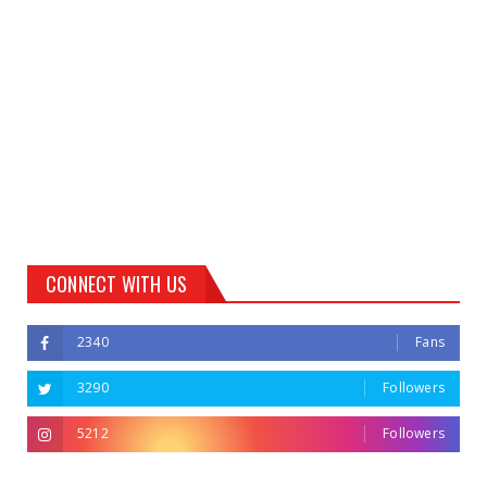
CONNECT WITH US
2340
Fans
3290
Followers
5212
Followers