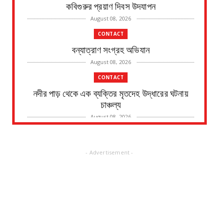
কবিগুরুর প্রয়াণ দিবস উদযাপন
August 08, 2026
CONTACT
বন্যাত্রাণ সংগ্রহ অভিযান
August 08, 2026
CONTACT
নদীর পাড় থেকে এক ব্যক্তির মৃতদেহ উদ্ধারের ঘটনায়
চাঞ্চল্য
August 08, 2026
CONTACT
জাতীয় সড়ক ভাঙ্গার জন্য মাইকিং বন্ধ, ভাঙ্গা হবে পুজোর
- Advertisement -
পর জা...
August 07, 2026
CONTACT
শাড়ি পরে মহিলা সেজে ভিড়ে মিশে সোনার হার চুরি,
পুলিশের জালে...