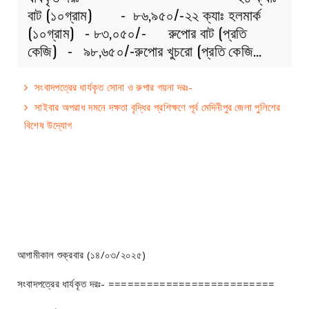
বাট (১০গ্রাম) - ৮৬,৯৫০/-২২ ক্যাঃ হলমার্ক
(১০গ্রাম) - ৮৩,০৫০/- রুপোর বাট (প্রতি
কেজি) - ৯৮,৬৫০/-রুপোর খুচরো (প্রতি কেজি…
সংবাদপত্রের ধার্যকৃত সোনা ও রুপার গয়না দরঃ-
সাইবার অপরাধ দমনে দক্ষতা বৃদ্ধির প্রশিক্ষণে পূর্ব মেদিনীপুর জেলা পুলিশের
বিশেষ উদ্যোগ
আগামীকাল শুক্রবার (১৪/০৩/২০২৫)
সংবাদপত্রের ধার্যকৃত দরঃ- ==========================