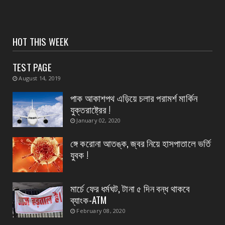
CONTACT
বিদ্যুৎপৃষ্ঠ হয়ে মহিলার মৃত্যু
HOT THIS WEEK
August 07, 2026
CONTACT
TEST PAGE
নৈপুর গ্রাম পঞ্চায়েতে বিজেপির নতুন বোর্ড গঠন, প্রধান
August 14, 2019
পদে মদ...
পাক আকাশপথ এড়িয়ে চলার পরামর্শ মার্কিন
August 07, 2026
যুক্তরাষ্ট্রের !
CONTACT
January 02, 2020
সংবাদপত্রের ধার্যকৃত সোনা ও রুপার গয়না দরঃ-
ঙ্গে করোনা আতঙ্ক, জ্বর নিয়ে হাসপাতালে ভর্তি
August 06, 2026
যুবক !
মার্চে ফের ধর্মঘট, টানা ৫ দিন বন্ধ থাকবে
ব্যাংক-ATM
February 08, 2020