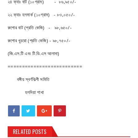
২৪ ক্যাঃ বাট (১০গ্রাম) - ৮৬,৯৫০/-
২২ ক্যাঃ হলমার্ক (১০গ্রাম) - ৮৩,০৫০/-
রুপোর বাট (প্রতি কেজি) - ৯৮,৬৫০/-
রুপোর খুচরো (প্রতি কেজি) - ৯৮,৭৫০/-
(জি.এস.টি এবং টি.ডি.এস আলাদা)
==========================
বঙ্গীয় স্বর্ণশিল্পী সমিতি
হলদিয়া শাখা
RELATED POSTS