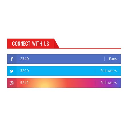
CONNECT WITH US
2340
Fans
3290
Followers
5212
Followers