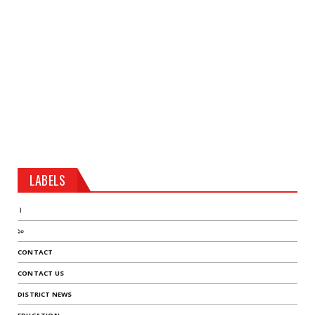
LABELS
।
১০
CONTACT
CONTACT US
DISTRICT NEWS