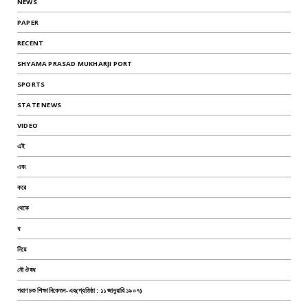
NEWS
PAPER
RECENT
SHYAMA PRASAD MUKHARJI PORT
SPORTS
STATE NEWS
VIDEO
এই
এবং
করে
থেকে
ধ
নিয়ে
নৌ ঔষধ
পরাণচক শিক্ষানিকেতন-এর(প্রতিষ্ঠা : ১১ জানুয়ারি ১৯০৭)