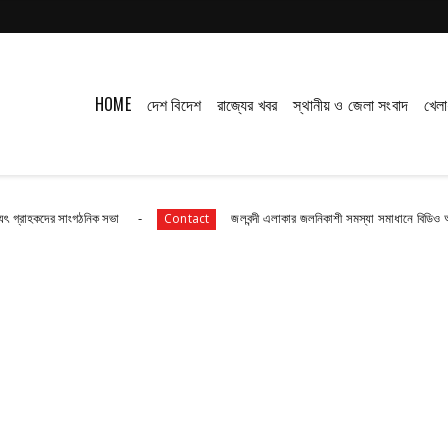
HOME
দেশ বিদেশ
রাজ্যের খবর
স্থানীয় ও জেলা সংবাদ
খেলা
গঠনিক সভা
জলবন্দী এলাকার জলনিকাশী সমস্যা সমাধানে বিডিও অফিস অভিযানের 
Contact