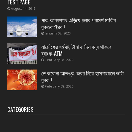
TEST PAGE
August 05, 2026
August 14, 2019
CONTACT
পাক আকাশপথ এড়িয়ে চলার পরামর্শ মার্কিন
তমলুক থানার বড় সাফল্য চুরি হওয়া এলপিজি গ্যাস
যুক্তরাষ্ট্রের !
সিলিন্ডার উদ্...
January 02, 2020
August 05, 2026
মার্চে ফের ধর্মঘট, টানা ৫ দিন বন্ধ থাকবে
CONTACT
ব্যাংক-ATM
পাইপ লাইনের গ*র্তে পড়ে শিশুর মৃ*ত্যু, ঘটনাস্থলে
February 08, 2020
উপস্থিত মহি...
ঙ্গে করোনা আতঙ্ক, জ্বর নিয়ে হাসপাতালে ভর্তি
August 05, 2026
যুবক !
February 08, 2020
CATEGORIES