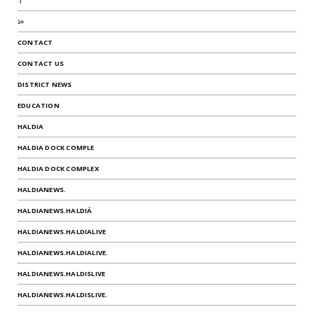
।
১০
CONTACT
CONTACT US
DISTRICT NEWS
EDUCATION
HALDIA
HALDIA DOCK COMPLE
HALDIA DOCK COMPLEX
HALDIANEWS.
HALDIANEWS.HALDIÁ
HALDIANEWS.HALDIALIVE
HALDIANEWS.HALDIALIVE.
HALDIANEWS.HALDISLIVE
HALDIANEWS.HALDISLIVE.