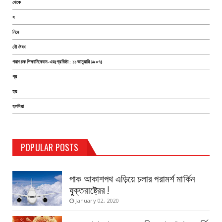
থেকে
ধ
নিয়ে
নৌ ঔষধ
পরাণচক শিক্ষানিকেতন-এর(প্রতিষ্ঠা : ১১ জানুয়ারি ১৯০৭)
প্র
হয়
হলদিয়া
TEST PAGE
POPULAR POSTS
Haldia Bandar
August 14, 2019
পাক আকাশপথ এড়িয়ে চলার পরামর্শ মার্কিন
যুক্তরাষ্ট্রের !
January 02, 2020