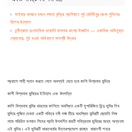
সাইবার অপরাধ দমনে দক্ষতা বৃদ্ধির প্রশিক্ষণে পূর্ব মেদিনীপুর জেলা পুলিশের
বিশেষ উদ্যোগ
নন্দীগ্রামে দুঃসাহসিক ডাকাতি মামলার রহস্য উদ্ঘাটন — একাধিক অভিযুক্ত
গ্রেফতার, লুঠ হওয়া অধিকাংশ সামগ্রী উদ্ধার
প্রয়াগে শাহী স্নান করতে গেলে অবশ্যই যেতে হবে কাশি বিশ্বনাথ মন্দিরে
কাশী বিশ্বনাথ মন্দিরের ইতিহাস এবং উৎপত্তি
কাশি বিশ্বনাথ মন্দির ভারতের কাশিতে অবস্থিত একটি সুপারিজিত হিন্দু মন্দির শিব
মন্দিরে পূজিত দেবতা একটি পবিত্র নদী গঙ্গা তীরে অবস্থিত মন্দিরটি জ্যোতি লিঙ্গ
নামে পরিচিত ভগবান শিবের প্রতি উৎসর্গিত বারটি পবিত্রতম মন্দিরের মধ্যে অন্যতম
এই মন্দির। এই মন্দিরটি ভারতবর্ষের উত্তরপ্রদেশে রাজ্যে বারানসী শহরে