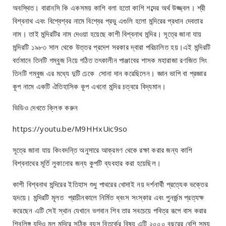
অবস্থিত। বারানসি কি একসময় কাশি বলা হতো কাশি শব্দের অর্থ উজ্জ্বল। শ্রী
বিশ্বনাথ এবং বিশ্বেশ্বর নামে বিশ্বের প্রভু এগুলি হলো মন্দিরের প্রধান দেবতার
নাম। তাই মন্দিরটির নাম দেওয়া হয়েছে কাশী বিশ্বনাথ মন্দির। সূত্রে জানা যায়
মন্দিরটি ১৯৮৩ সাল থেকে উত্তর প্রদেশ সরকার দ্বারা পরিচালিত হয়।এই মন্দিরটি
বর্তমানে তিনটি গম্বুজ নিয়ে গঠিত তৎকালীন পাঞ্জাবের শাসক মহারাজা রণজিত সিং
তিনটি গম্বুজ এর মধ্যে দুটি ঢেকে সোনা দান করেছিলেন। জ্ঞান ভাপি বা প্রজ্ঞার
কূপ নামে একটি ঐতিহাসিক কূপ এখনো মন্দির চত্বরে বিদ্যমান।
ভিডিও দেখতে ক্লিক করুন
https://youtu.be/M9HHxUic9so
সূত্রে জানা যায় কিংবদন্তি অনুসারে আক্রমণ থেকে রক্ষা করার জন্য কাশি
বিশ্বনাথের মূর্তি লুকানোর জন্য কুপটি ব্যবহার করা হয়েছিল।
কাশী বিশ্বনাথ মন্দিরের ইতিহাস শুধু পাথরের খোদাই নয় দর্শনার্থী প্রত্যেক ভক্তের
হৃদয়ে। মন্দিরটি মূলত প্রাচীনকালে নির্মিত ধ্বংস সংস্কার এবং পুনর্জন্ম প্রত্যক্ষ
করেছেন এটি সেই স্থান যেখানে ভগবান শিব তার সবচেয়ে পবিত্র রূপে বাস করার
শিবলিঙ্গ যদিও মূল মন্দিরে সঠিক বয়স বিতর্কের বিষয় এটি ২০০০ বছরের বেশি সময়