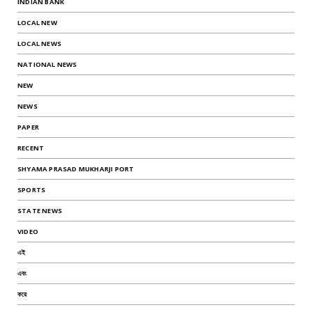
INDIAN BANK
LOCAL NEW
LOCAL NEWS
NATIONAL NEWS
NEW
NEWS
PAPER
RECENT
SHYAMA PRASAD MUKHARJI PORT
SPORTS
STATE NEWS
VIDEO
এই
এবং
করে