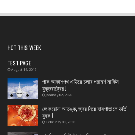
August 06, 2026
CONTACT
সংবাদপত্রের ধার্যকৃত সোনা ও রূপার গহনা দর :
August 05, 2026
CONTACT
বর্ষাকালেও নিরবচ্ছিন্ন জনসেবায় সিভিক ভলান্টিয়ারদের
HOT THIS WEEK
পাশে পূ...
TEST PAGE
August 05, 2026
August 14, 2019
CONTACT
হলদিয়া রানি চকে বিক্ষোভ মিছিল ও পথ অবরোধে সামিল
পাক আকাশপথ এড়িয়ে চলার পরামর্শ মার্কিন
হলেন সি আই ...
যুক্তরাষ্ট্রের !
August 05, 2026
January 02, 2020
CONTACT
ঙ্গে করোনা আতঙ্ক, জ্বর নিয়ে হাসপাতালে ভর্তি
পাঁশকুড়া এক নম্বর গ্রাম পঞ্চায়েতের বোর্ড গঠন করলো
যুবক !
বিজেপি
February 08, 2020
August 05, 2026