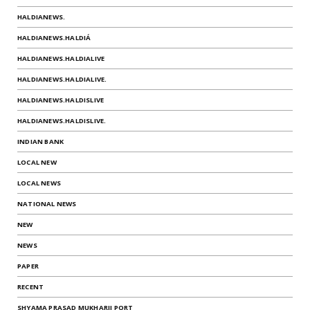
HALDIANEWS.
HALDIANEWS.HALDIÁ
HALDIANEWS.HALDIALIVE
HALDIANEWS.HALDIALIVE.
HALDIANEWS.HALDISLIVE
HALDIANEWS.HALDISLIVE.
INDIAN BANK
LOCAL NEW
LOCAL NEWS
NATIONAL NEWS
NEW
NEWS
PAPER
RECENT
SHYAMA PRASAD MUKHARJI PORT