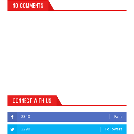
NO COMMENTS
CONNECT WITH US
2340
Fans
3290
Followers