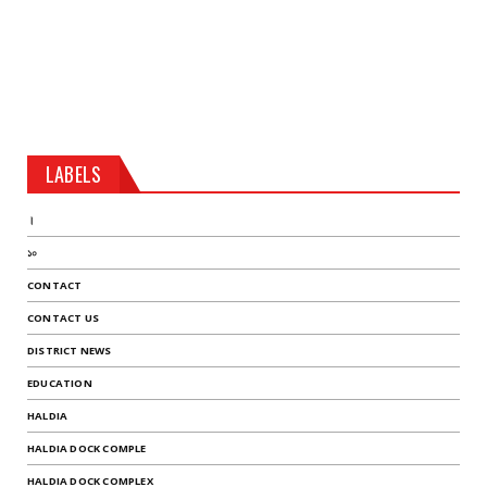
LABELS
।
১০
CONTACT
CONTACT US
DISTRICT NEWS
EDUCATION
HALDIA
HALDIA DOCK COMPLE
HALDIA DOCK COMPLEX