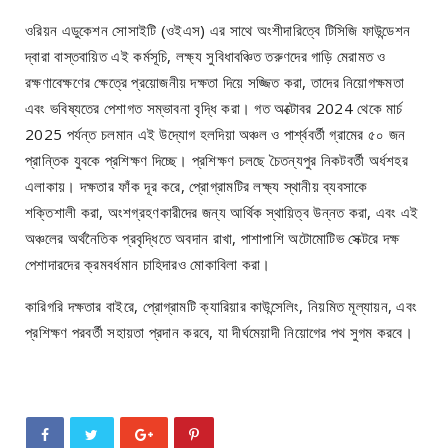
ওরিয়ন এডুকেশন সোসাইটি (ওইএস) এর সাথে অংশীদারিত্বে টিসিজি ফাউন্ডেশন
দ্বারা বাস্তবায়িত এই কর্মসূচি, লক্ষ্য সুবিধাবঞ্চিত তরুণদের গাড়ি মেরামত ও
রক্ষণাবেক্ষণের ক্ষেত্রে প্রয়োজনীয় দক্ষতা দিয়ে সজ্জিত করা, তাদের নিয়োগক্ষমতা
এবং ভবিষ্যতের পেশাগত সম্ভাবনা বৃদ্ধি করা। গত অক্টোবর 2024 থেকে মার্চ
2025 পর্যন্ত চলমান এই উদ্যোগ হলদিয়া অঞ্চল ও পার্শ্ববর্তী গ্রামের ৫০ জন
প্রান্তিক যুবকে প্রশিক্ষণ দিচ্ছে। প্রশিক্ষণ চলছে চৈতন্যপুর নিকটবর্তী অর্ধশহর
এলাকায়। দক্ষতার ফাঁক দূর করে, প্রোগ্রামটির লক্ষ্য স্থানীয় ব্যবসাকে
শক্তিশালী করা, অংশগ্রহণকারীদের জন্য আর্থিক স্থায়িত্ব উন্নত করা, এবং এই
অঞ্চলের অর্থনৈতিক প্রবৃদ্ধিতে অবদান রাখা, পাশাপাশি অটোমোটিভ সেক্টরে দক্ষ
পেশাদারদের ক্রমবর্ধমান চাহিদারও মোকাবিলা করা।
কারিগরি দক্ষতার বাইরে, প্রোগ্রামটি ক্যারিয়ার কাউন্সেলিং, নিয়মিত মূল্যায়ন, এবং
প্রশিক্ষণ পরবর্তী সহায়তা প্রদান করবে, যা দীর্ঘমেয়াদী নিয়োগের পথ সুগম করবে।