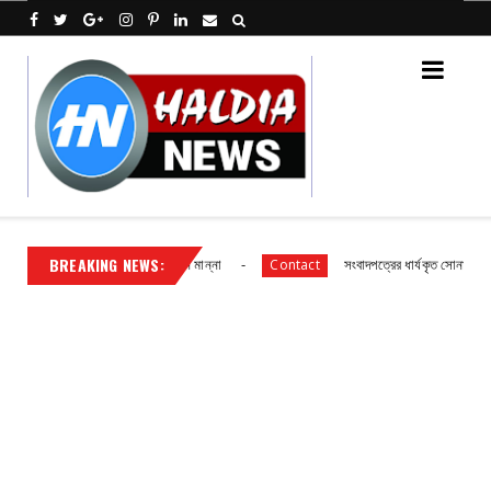
BREAKING NEWS:
 নতুন বোর্ড গঠন, প্রধান পদে মদন মান্না
সংবাদপত্রের ধার্যকৃত সোনা ও রুপার গয়না
Contact