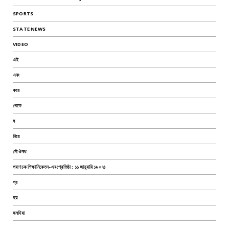
SPORTS
STATE NEWS
VIDEO
এই
এবং
করে
থেকে
ধ
নিয়ে
নৌ ঔষধ
পরাণচক শিক্ষানিকেতন-এর(প্রতিষ্ঠা : ১১ জানুয়ারি ১৯০৭)
প্র
হয়
হলদিয়া