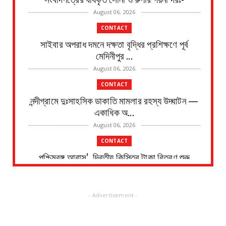
August 06, 2026
CONTACT
সাইবার অপরাধ দমনে দক্ষতা বৃদ্ধির প্রশিক্ষণে পূর্ব
মেদিনীপুর ...
August 06, 2026
CONTACT
নন্দীগ্রামে দুঃসাহসিক ডাকাতি মামলার রহস্য উদ্ঘাটন —
একাধিক অ...
August 06, 2026
CONTACT
পশ্চিমবঙ্গ আবাস’, দ্বিতীয় কিস্তির টাকা বিতরণ শুরু
পটাশপুরে
August 06, 2026
- Advertisement -
CONTACT
গ্রেফতার হলেন ভগবানপুর বিধানসভার প্রাক্তন তৃণমূল
বিধায়ক অর্...