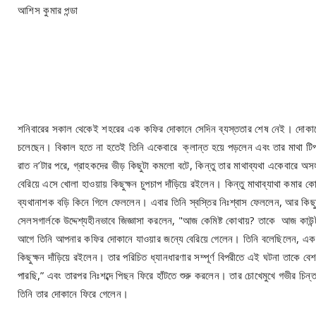
আশিস কুমার পন্ডা
শনিবারের সকাল থেকেই শহরের এক কফির দোকানে সেদিন ব্যস্ততার শেষ নেই। দোকানের 
চলেছেন। বিকাল হতে না হতেই তিনি একেবারে ক্লান্ত হয়ে পড়লেন এবং তার মাথা টিপট
রাত ন’টার পরে, গ্রাহকদের ভীড় কিছুটা কমলো বটে, কিন্তু তার মাথাব্যথা একেবারে অস
বেরিয়ে এসে খোলা হাওয়ায় কিছুক্ষন চুপচাপ দাঁড়িয়ে রইলেন। কিন্তু মাথাব্যাথা কমার ক
ব্যথানাশক বড়ি কিনে গিলে ফেললেন। এবার তিনি স্বস্তির নিঃশ্বাস ফেললেন, আর কিছুক্ষ
সেলসগার্লকে উদ্দেশ্যহীনভাবে জিজ্ঞাসা করলেন, "আজ কেমিষ্ট কোথায়? তাকে আজ কাউন্টা
আগে তিনি আপনার কফির দোকানে যাওয়ার জন্যে বেরিয়ে গেলেন। তিনি বলেছিলেন, এক 
কিছুক্ষন দাঁড়িয়ে রইলেন। তার পরিচিত ধ্যানধারণার সম্পূর্ণ বিপরীতে এই ঘটনা তাকে
পারছি,” এবং তারপর নিঃশব্দে পিছন ফিরে হাঁটতে শুরু করলেন। তার চোখেমুখে গভীর চিন
তিনি তার দোকানে ফিরে গেলেন।