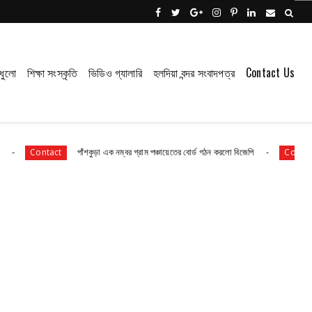
ধুলো
শিক্ষা সংস্কৃতি
ভিডিও গ্যালারি
হলদিয়া বন্দর সংবাদপত্র
Contact Us
পাঁশকুড়া এক নম্বর গ্রাম পঞ্চায়েতের বোর্ড গঠন করলো বিজেপি
তমলুক থানার বড
Contact