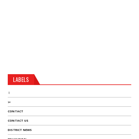
LABELS
।
১০
CONTACT
CONTACT US
DISTRICT NEWS