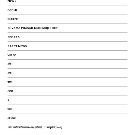
NEWS
PAPER
RECENT
SHYAMA PRASAD MUKHARJI PORT
SPORTS
STATE NEWS
VIDEO
এই
এবং
করে
থেকে
ধ
নিয়ে
নৌ ঔষধ
পরাণচক শিক্ষানিকেতন-এর(প্রতিষ্ঠা : ১১ জানুয়ারি ১৯০৭)