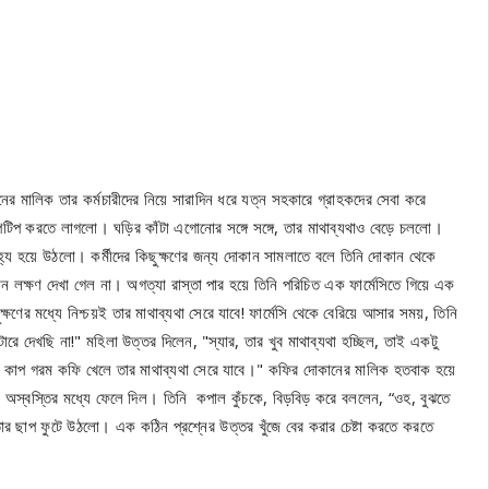
মালিক তার কর্মচারীদের নিয়ে সারাদিন ধরে যত্ন সহকারে গ্রাহকদের সেবা করে
িপ করতে লাগলো। ঘড়ির কাঁটা এগোনোর সঙ্গে সঙ্গে, তার মাথাব্যথাও বেড়ে চললো।
হ্য হয়ে উঠলো। কর্মীদের কিছুক্ষণের জন্য দোকান সামলাতে বলে তিনি দোকান থেকে
োন লক্ষণ দেখা গেল না। অগত্যা রাস্তা পার হয়ে তিনি পরিচিত এক ফার্মেসিতে গিয়ে এক
ণের মধ্যে নিশ্চয়ই তার মাথাব্যথা সেরে যাবে! ফার্মেসি থেকে বেরিয়ে আসার সময়, তিনি
রে দেখছি না!" মহিলা উত্তর দিলেন, "স্যার, তার খুব মাথাব্যথা হচ্ছিল, তাই একটু
কাপ গরম কফি খেলে তার মাথাব্যথা সেরে যাবে।" কফির দোকানের মালিক হতবাক হয়ে
 বেশ অস্বস্তির মধ্যে ফেলে দিল। তিনি কপাল কুঁচকে, বিড়বিড় করে বললেন, “ওহ, বুঝতে
্তার ছাপ ফুটে উঠলো। এক কঠিন প্রশ্নের উত্তর খুঁজে বের করার চেষ্টা করতে করতে