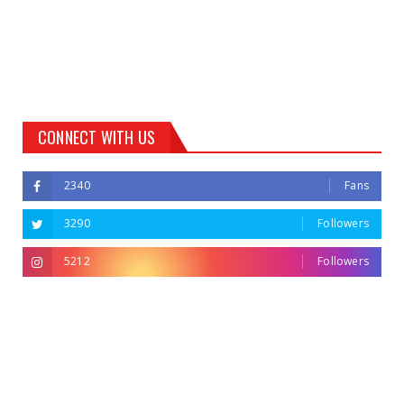
CONNECT WITH US
2340
Fans
3290
Followers
5212
Followers