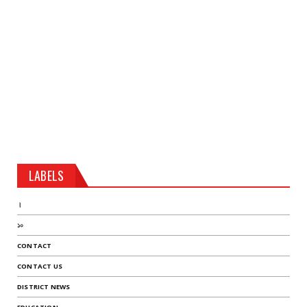
LABELS
।
১০
CONTACT
CONTACT US
DISTRICT NEWS