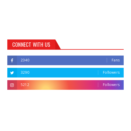
CONNECT WITH US
2340
Fans
3290
Followers
5212
Followers