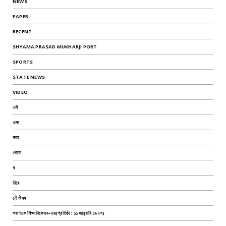
NEWS
PAPER
RECENT
SHYAMA PRASAD MUKHARJI PORT
SPORTS
STATE NEWS
VIDEO
এই
এবং
করে
থেকে
ধ
নিয়ে
নৌ ঔষধ
পরাণচক শিক্ষানিকেতন-এর(প্রতিষ্ঠা : ১১ জানুয়ারি ১৯০৭)