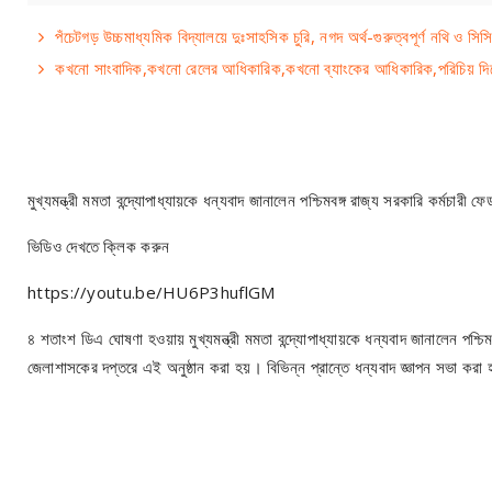
পঁচেটগড় উচ্চমাধ্যমিক বিদ্যালয়ে দুঃসাহসিক চুরি, নগদ অর্থ-গুরুত্বপূর্ণ নথি ও সিস
কখনো সাংবাদিক,কখনো রেলের আধিকারিক,কখনো ব্যাংকের আধিকারিক,পরিচিয় দিয়ে 
মুখ্যমন্ত্রী মমতা বন্দ্যোপাধ্যায়কে ধন্যবাদ জানালেন পশ্চিমবঙ্গ রাজ্য সরকারি কর্মচারী 
ভিডিও দেখতে ক্লিক করুন
https://youtu.be/HU6P3huflGM
৪ শতাংশ ডিএ ঘোষণা হওয়ায় মুখ্যমন্ত্রী মমতা বন্দ্যোপাধ্যায়কে ধন্যবাদ জানালেন পশ্চি
জেলাশাসকের দপ্তরে এই অনুষ্ঠান করা হয়। বিভিন্ন প্রান্তে ধন্যবাদ জ্ঞাপন সভা কর