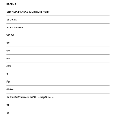
RECENT
SHYAMA PRASAD MUKHARJI PORT
SPORTS
STATE NEWS
VIDEO
এই
এবং
করে
থেকে
ধ
নিয়ে
নৌ ঔষধ
পরাণচক শিক্ষানিকেতন-এর(প্রতিষ্ঠা : ১১ জানুয়ারি ১৯০৭)
প্র
হয়