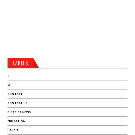
LABELS
।
১০
CONTACT
CONTACT US
DISTRICT NEWS
EDUCATION
HALDIA