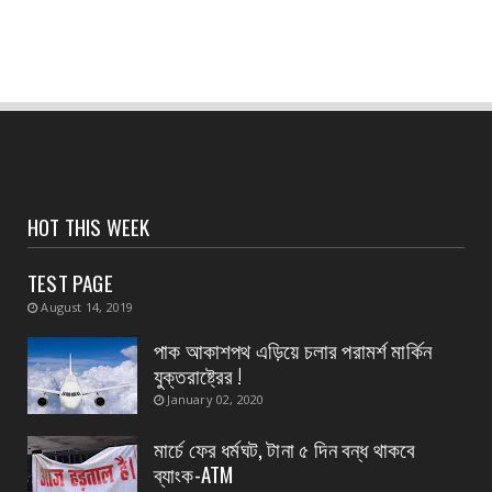
August 07, 2026
CONTACT
হলদিয়া পুরসভার ওয়ার্ড পুনর্বিন্যাসের পরামর্শ মুখ্যমন্ত্রীর,
...
August 07, 2026
CONTACT
সংবাদপত্রের ধার্যকৃত সোনা ও রূপার গহনা দর:
HOT THIS WEEK
August 07, 2026
TEST PAGE
CONTACT
August 14, 2019
বিদ্যুৎপৃষ্ঠ হয়ে মহিলার মৃত্যু
পাক আকাশপথ এড়িয়ে চলার পরামর্শ মার্কিন
August 07, 2026
যুক্তরাষ্ট্রের !
CONTACT
January 02, 2020
নৈপুর গ্রাম পঞ্চায়েতে বিজেপির নতুন বোর্ড গঠন, প্রধান
পদে মদ...
মার্চে ফের ধর্মঘট, টানা ৫ দিন বন্ধ থাকবে
ব্যাংক-ATM
August 07, 2026