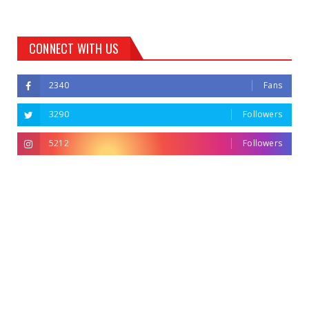
CONNECT WITH US
2340
Fans
3290
Followers
5212
Followers