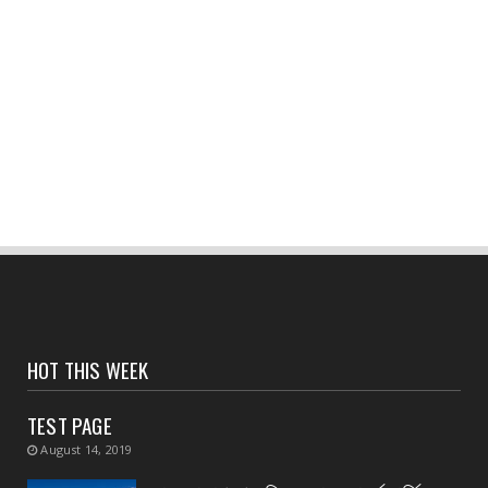
CONTACT
সংবাদপত্রের ধার্যকৃত সোনা ও রূপার গহনা দর :
August 05, 2026
CONTACT
বর্ষাকালেও নিরবচ্ছিন্ন জনসেবায় সিভিক ভলান্টিয়ারদের
পাশে পূ...
August 05, 2026
CONTACT
হলদিয়া রানি চকে বিক্ষোভ মিছিল ও পথ অবরোধে সামিল
হলেন সি আই ...
August 05, 2026
CONTACT
HOT THIS WEEK
পাঁশকুড়া এক নম্বর গ্রাম পঞ্চায়েতের বোর্ড গঠন করলো
বিজেপি
TEST PAGE
August 05, 2026
August 14, 2019
CONTACT