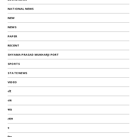
NATIONAL NEWS
NEW
NEWS
PAPER
RECENT
SHYAMA PRASAD MUKHARJI PORT
SPORTS
STATE NEWS
VIDEO
এই
এবং
করে
থেকে
ধ