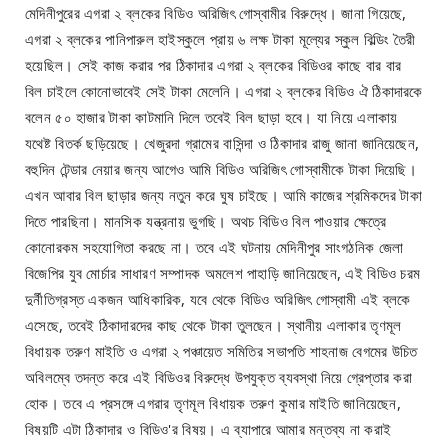
মেদিনীপুরের এগরা ২ ব্লকের বিডিও অরিজিৎ গোস্বামীর বিরুদ্ধে। জানা গিয়েছে,
এগরা ২ ব্লকের পানিপারুল হাইস্কুলে প্রায় ৬ লক্ষ টাকা মূল্যের স্কুল বিল্ডিং তৈরী
হয়েছিল। সেই কাজ করার পর ঠিকাদার এগরা ২ ব্লকের বিডিওর কাছে বার বার
বিল চাইলে কোনোভাবেই সেই টাকা মেলেনি। এগরা ২ ব্লকের বিডিও ঐ ঠিকাদারকে
বলেন ৫০ হাজার টাকা কাটমানি দিলে তবেই বিল ছাড়া হবে। যা নিয়ে এলাকায়
যথেষ্ট বিতর্ক ছড়িয়েছে। খেজুরদা গ্রামের বাসিন্দা ও ঠিকাদার রাজু জানা জানিয়েছেন,
বহুদিন টেন্ডার নেয়ার জন্য আগেও আমি বিডিও অরিজিৎ গোস্বামীকে টাকা দিয়েছি।
এখন আবার বিল ছাড়ার জন্য নতুন করে ঘুষ চাইছে। আমি কাজের শ্রমিকদের টাকা
দিতে পারছিনা। মানসিক যন্ত্রনায় ভুগছি। অথচ বিডিও বিল পাওয়ার ক্ষেত্রে
কোনোরকম সহযোগিতা করছে না। তবে এই ঘটনায় মেদিনীপুর সাংগঠনিক জেলা
বিজেপির যুব মোর্চার সাধারণ সম্পাদক অমলেশ পাহাড়ি জানিয়েছেন, এই বিডিও চরম
দুর্নীতিগ্রস্ত একজন আধিকারিক, যবে থেকে বিডিও অরিজিৎ গোস্বামী এই ব্লকে
এসেছে, তবেই ঠিকাদারদের কাছ থেকে টাকা তুলছেন। স্থানীয় এলাকার তৃণমূল
বিধায়ক তরুণ মাইতি ও এগরা ২ পঞ্চায়েত সমিতির সভাপতি শাহনাজ বেগমের উচিত
অবিলম্বে তদন্ত করে এই বিডিওর বিরুদ্ধে উপযুক্ত ব্যবস্থা নিয়ে গ্রেপ্তার করা
হোক। তবে এ প্রসঙ্গে এগরার তৃণমূল বিধায়ক তরুণ কুমার মাইতি জানিয়েছেন,
বিষয়টি এটা ঠিকাদার ও বিডিও'র বিষয়। এ ব্যাপারে আমার মন্তব্য না করাই