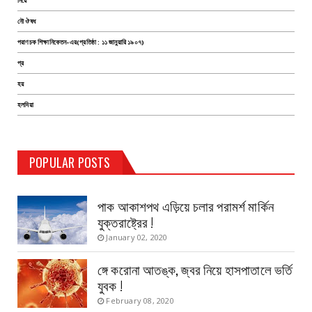
নিয়ে
নৌ ঔষধ
পরাণচক শিক্ষানিকেতন-এর(প্রতিষ্ঠা : ১১ জানুয়ারি ১৯০৭)
প্র
হয়
হলদিয়া
TEST PAGE
POPULAR POSTS
Haldia Bandar
August 14, 2019
পাক আকাশপথ এড়িয়ে চলার পরামর্শ মার্কিন
যুক্তরাষ্ট্রের !
January 02, 2020
ঙ্গে করোনা আতঙ্ক, জ্বর নিয়ে হাসপাতালে ভর্তি
যুবক !
February 08, 2020