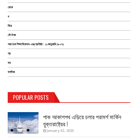
থেকে
ধ
নিয়ে
নৌ ঔষধ
পরাণচক শিক্ষানিকেতন-এর(প্রতিষ্ঠা : ১১ জানুয়ারি ১৯০৭)
প্র
হয়
হলদিয়া
TEST PAGE
POPULAR POSTS
Haldia Bandar
August 14, 2019
পাক আকাশপথ এড়িয়ে চলার পরামর্শ মার্কিন
যুক্তরাষ্ট্রের !
January 02, 2020