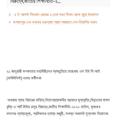
বিরুদ্ধে,জাতীয় শিক্ষানীতি-২…
৫ ই আগস্ট শিবদাস ঘোষের ৫১তম স্মরণ দিবস জেলা জুড়ে উদযাপন
ভগবানপুর এক ব্লকের গুড়গ্রাম গ্রাম পঞ্চায়েত গেল বিজেপির দখলে
২১ জানুয়ারী কলকাতায় মহামিছিলের প্রস্তুতিতে মেছেদায় এস ইউ সি আই
(কমিউনিস্ট) দলের কর্মীসভা
অভয়ার ন্যায় বিচারের দাবিতে,নিত্যপ্রয়োজনীয় দ্রব্যের মূল্যবৃদ্ধি,বিদ্যুতের মাশুল
বৃদ্ধি ও স্মার্ট মিটার চালুর বিরুদ্ধে,জাতীয় শিক্ষানীতি-২০২০ বাতিল, কৃষকের
ফসলের ন্যায্যমূল্য, শ্রমিকদের ন্যায্য মজুরী, সমস্ত সরকারি শূন্যপদে নিয়োগের