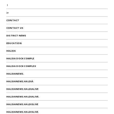
।
১০
CONTACT
CONTACT US
DISTRICT NEWS
EDUCATION
HALDIA
HALDIA DOCK COMPLE
HALDIA DOCK COMPLEX
HALDIANEWS.
HALDIANEWS.HALDIÁ
HALDIANEWS.HALDIALIVE
HALDIANEWS.HALDIALIVE.
HALDIANEWS.HALDISLIVE
HALDIANEWS.HALDISLIVE.