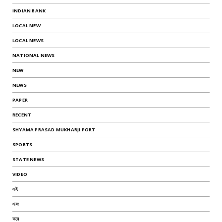
INDIAN BANK
LOCAL NEW
LOCAL NEWS
NATIONAL NEWS
NEW
NEWS
PAPER
RECENT
SHYAMA PRASAD MUKHARJI PORT
SPORTS
STATE NEWS
VIDEO
এই
এবং
করে