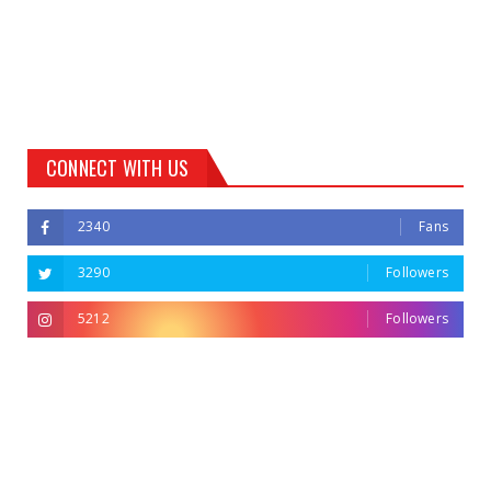
CONNECT WITH US
2340
Fans
3290
Followers
5212
Followers