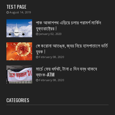
TEST PAGE
August 04, 2026
August 14, 2019
CONTACT
প্রধান এর পদত্যাগের ২৪ ঘন্টা কাটতে না কাটতেই
পাক আকাশপথ এড়িয়ে চলার পরামর্শ মার্কিন
কুকড়াহাটি গ্রা...
যুক্তরাষ্ট্রের !
August 04, 2026
January 02, 2020
CONTACT
ঙ্গে করোনা আতঙ্ক, জ্বর নিয়ে হাসপাতালে ভর্তি
পথ নিরাপত্তা সপ্তাহ ২০২৬ দ্বিতীয় দিন
যুবক !
August 04, 2026
February 08, 2020
মার্চে ফের ধর্মঘট, টানা ৫ দিন বন্ধ থাকবে
ব্যাংক-ATM
February 08, 2020
CATEGORIES