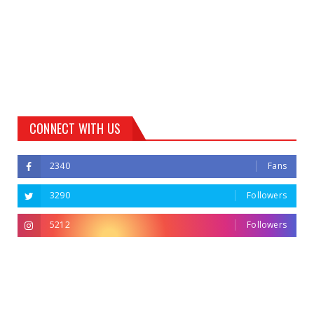
CONNECT WITH US
2340
Fans
3290
Followers
5212
Followers