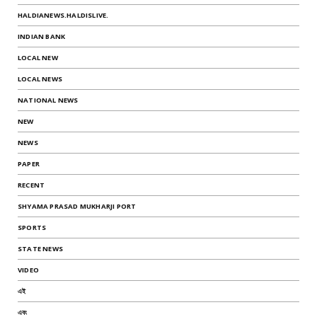
HALDIANEWS.HALDISLIVE.
INDIAN BANK
LOCAL NEW
LOCAL NEWS
NATIONAL NEWS
NEW
NEWS
PAPER
RECENT
SHYAMA PRASAD MUKHARJI PORT
SPORTS
STATE NEWS
VIDEO
এই
এবং