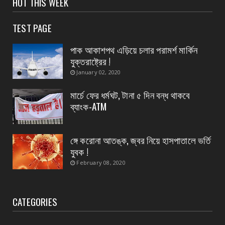
HOT THIS WEEK
August 07, 2026
TEST PAGE
CONTACT
বিদ্যুৎপৃষ্ঠ হয়ে মহিলার মৃত্যু
পাক আকাশপথ এড়িয়ে চলার পরামর্শ মার্কিন
যুক্তরাষ্ট্রের !
August 07, 2026
January 02, 2020
CONTACT
নৈপুর গ্রাম পঞ্চায়েতে বিজেপির নতুন বোর্ড গঠন, প্রধান
মার্চে ফের ধর্মঘট, টানা ৫ দিন বন্ধ থাকবে
পদে মদ...
ব্যাংক-ATM
August 07, 2026
ঙ্গে করোনা আতঙ্ক, জ্বর নিয়ে হাসপাতালে ভর্তি
যুবক !
February 08, 2020
CATEGORIES