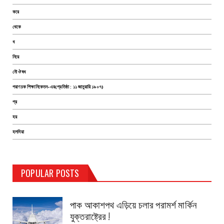
করে
থেকে
ধ
নিয়ে
নৌ ঔষধ
পরাণচক শিক্ষানিকেতন-এর(প্রতিষ্ঠা : ১১ জানুয়ারি ১৯০৭)
প্র
হয়
হলদিয়া
TEST PAGE
POPULAR POSTS
Haldia Bandar
August 14, 2019
পাক আকাশপথ এড়িয়ে চলার পরামর্শ মার্কিন
যুক্তরাষ্ট্রের !