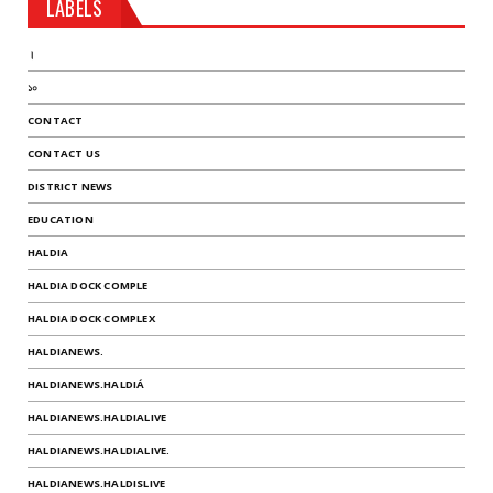
LABELS
।
১০
CONTACT
CONTACT US
DISTRICT NEWS
EDUCATION
HALDIA
HALDIA DOCK COMPLE
HALDIA DOCK COMPLEX
HALDIANEWS.
HALDIANEWS.HALDIÁ
HALDIANEWS.HALDIALIVE
HALDIANEWS.HALDIALIVE.
HALDIANEWS.HALDISLIVE