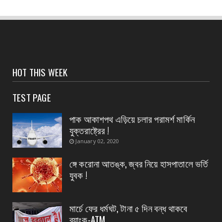
CONTACT
পশ্চিমবঙ্গ আবাস’, দ্বিতীয় কিস্তির টাকা বিতরণ শুরু
পটাশপুরে
August 06, 2026
CONTACT
HOT THIS WEEK
গ্রেফতার হলেন ভগবানপুর বিধানসভার প্রাক্তন তৃণমূল
বিধায়ক অর্...
TEST PAGE
August 06, 2026
পাক আকাশপথ এড়িয়ে চলার পরামর্শ মার্কিন
CONTACT
যুক্তরাষ্ট্রের !
আবাস যোজনা দ্বিতীয় পর্যায়ে টাকা ১০০ জনের হাতে চেক
January 02, 2020
তুলেদিল...
ঙ্গে করোনা আতঙ্ক, জ্বর নিয়ে হাসপাতালে ভর্তি
August 06, 2026
যুবক !
CONTACT
চকদ্বীপা গ্রাম পঞ্চায়েতে প্রধান উপপ্রধান নির্বাচন
মার্চে ফের ধর্মঘট, টানা ৫ দিন বন্ধ থাকবে
August 06, 2026
ব্যাংক-ATM