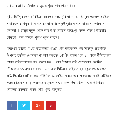
৮ দিনের মাথায় নিখোঁজ ছাত্রকে খুঁজে পেল তার পরিবার
পূর্ব মেদিনীপুর জেলার বিভিন্ন জায়গায় বাচ্চা চুরি ঘটনা যেন উদ্বেগ প্রকাশ করছিল
সারা জেলার মানুষ । কখনো শোনা যাচ্ছিল নন্দীগ্রাম কখনো বা ময়না কখনো বা
হলদিয়া । ছাত্র স্কুল থেকে আর বাড়ি ফেরেনি আতঙ্কে সকল পরিবার বারেবারে
দোষারোপ করা হচ্ছিল পুলিশ প্রশাসনকে।
অবশেষে হারিয়ে যাওয়া বাচ্চাদেরই পাওয়া গেল কয়েকদিন পরে বিভিন্ন জায়গাতে
শিল্পসহ হলদিয়া শোভারামপুর হাই স্কুলের শ্রেণীর ছাত্র বয়স ১২ রাহুল দীক্ষিত তার
মামার বাড়িতে থাকত রায় রাজার চক । তার নিজস্ব বাড়ি গেওয়াডাব হলদিয়া
পৌরসভার ১৬ নম্বর ওয়ার্ডে। সোশ্যাল মিডিয়ায় ভাইরাল হয় স্কুল থেকে রাহুল
বাড়ি ফিরেনি হলদিয়া বন্দর ডিজিটাল অনলাইনে খবরে প্রকাশ হওয়ার পরেই চারিদিকে
নজর ছড়িয়ে যায় । অবশেষে রাহুলকে পাওয়া গেল দিঘা থেকে। তার পরিবারের
লোকেরা ছেলেকে কাছে পেয়ে খুবই আনন্দিত।