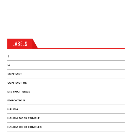
LABELS
।
১০
CONTACT
CONTACT US
DISTRICT NEWS
EDUCATION
HALDIA
HALDIA DOCK COMPLE
HALDIA DOCK COMPLEX