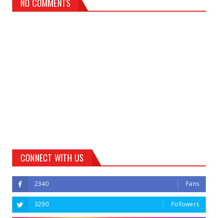
NO COMMENTS
CONNECT WITH US
2340
Fans
3290
Followers