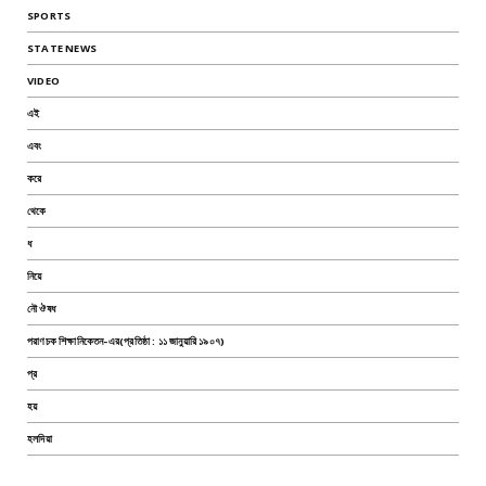
SPORTS
STATE NEWS
VIDEO
এই
এবং
করে
থেকে
ধ
নিয়ে
নৌ ঔষধ
পরাণচক শিক্ষানিকেতন-এর(প্রতিষ্ঠা : ১১ জানুয়ারি ১৯০৭)
প্র
হয়
হলদিয়া