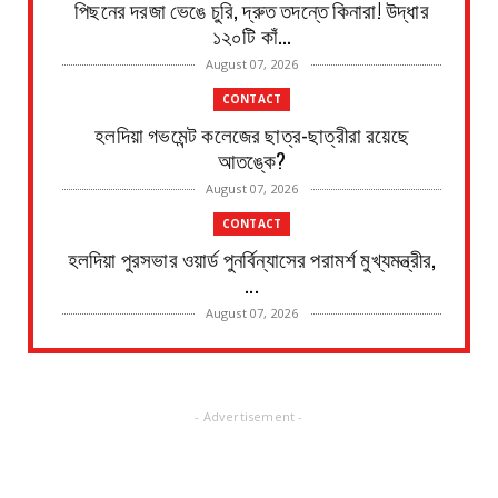
পিছনের দরজা ভেঙে চুরি, দ্রুত তদন্তে কিনারা! উদ্ধার
১২০টি কাঁ...
August 07, 2026
CONTACT
হলদিয়া গভমেন্ট কলেজের ছাত্র-ছাত্রীরা রয়েছে
আতঙ্কে?
August 07, 2026
CONTACT
হলদিয়া পুরসভার ওয়ার্ড পুনর্বিন্যাসের পরামর্শ মুখ্যমন্ত্রীর,
...
August 07, 2026
CONTACT
সংবাদপত্রের ধার্যকৃত সোনা ও রূপার গহনা দর:
August 07, 2026
- Advertisement -
CONTACT
বিদ্যুৎপৃষ্ঠ হয়ে মহিলার মৃত্যু