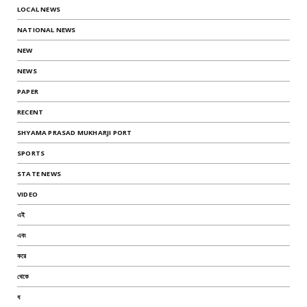
LOCAL NEWS
NATIONAL NEWS
NEW
NEWS
PAPER
RECENT
SHYAMA PRASAD MUKHARJI PORT
SPORTS
STATE NEWS
VIDEO
এই
এবং
করে
থেকে
ধ