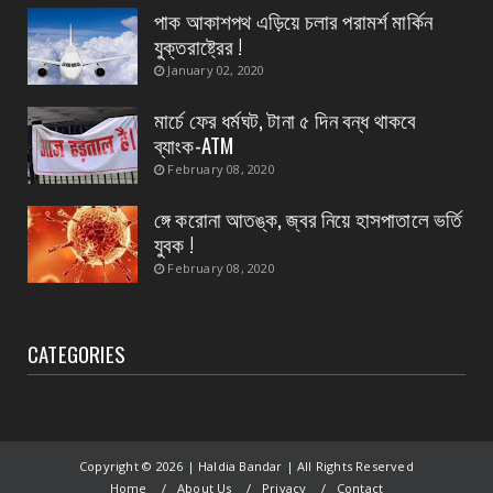
পাক আকাশপথ এড়িয়ে চলার পরামর্শ মার্কিন
August 07, 2026
যুক্তরাষ্ট্রের !
CONTACT
January 02, 2020
নৈপুর গ্রাম পঞ্চায়েতে বিজেপির নতুন বোর্ড গঠন, প্রধান
পদে মদ...
মার্চে ফের ধর্মঘট, টানা ৫ দিন বন্ধ থাকবে
ব্যাংক-ATM
August 07, 2026
February 08, 2020
ঙ্গে করোনা আতঙ্ক, জ্বর নিয়ে হাসপাতালে ভর্তি
যুবক !
February 08, 2020
CATEGORIES
Copyright ©
2026 | Haldia Bandar | All Rights Reserved
Home
About Us
Privacy
Contact