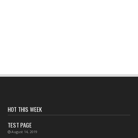
পিছনের দরজা ভেঙে চুরি, দ্রুত তদন্তে কিনারা! উদ্ধার
১২০টি কাঁ...
August 07, 2026
CONTACT
হলদিয়া গভমেন্ট কলেজের ছাত্র-ছাত্রীরা রয়েছে
আতঙ্কে?
August 07, 2026
CONTACT
হলদিয়া পুরসভার ওয়ার্ড পুনর্বিন্যাসের পরামর্শ মুখ্যমন্ত্রীর,
...
August 07, 2026
CONTACT
সংবাদপত্রের ধার্যকৃত সোনা ও রূপার গহনা দর:
HOT THIS WEEK
August 07, 2026
TEST PAGE
CONTACT
August 14, 2019
বিদ্যুৎপৃষ্ঠ হয়ে মহিলার মৃত্যু