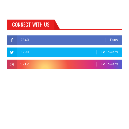
CONNECT WITH US
2340
Fans
3290
Followers
5212
Followers