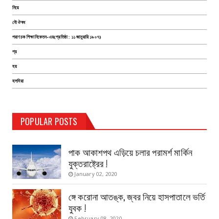
নিয়ে
নৌ ঔষধ
পরাণচক শিক্ষানিকেতন-এর(প্রতিষ্ঠা : ১১ জানুয়ারি ১৯০৭)
প্র
হয়
হলদিয়া
TEST PAGE
POPULAR POSTS
Haldia Bandar
August 14, 2019
পাক আকাশপথ এড়িয়ে চলার পরামর্শ মার্কিন
যুক্তরাষ্ট্রের !
January 02, 2020
ঙ্গে করোনা আতঙ্ক, জ্বর নিয়ে হাসপাতালে ভর্তি
যুবক !
February 08, 2020