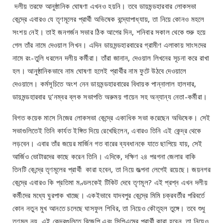
দলীয় তরফে আনুষ্ঠানিক ঘোষণা এখনও হয়নি। তবে ডায়মন্ডহারবার লোকসভা
কেন্দ্রে এবারও যে তৃণমূলের প্রার্থী অভিষেক বন্দ্যোপাধ্যায়, তা নিয়ে কোনও মহলে
সংশয় নেই। তাই জনগর্জন সভার ঠিক আগের দিন, শনিবার সকাল থেকে শুরু হয়ে
গেল তাঁর নামে দেওয়াল লিখন। এদিন ডায়মন্ডহারবারের গ্রামীণ এলাকায় সাংসদের
নামে রং-তুলি ধরলেন দলীয় কর্মীরা। তাঁরা জানান, দেওয়াল লিখনের সূচনা করে রাখা
হল। আনুষ্ঠানিকভাবে নাম ঘোষণা হলেই প্রার্থীর নাম ফুটে উঠবে দেওয়ালে
দেওয়ালে। কর্মসূচিতে অংশ নেন ডায়মন্ডহারবারের বিধায়ক পান্নালাল হালদার,
ডায়মন্ডহারবার দু’নম্বর ব্লক সভাপতি অরুময় গায়েন সহ অন্যান্য নেতা-কর্মীরা।
বিগত কয়েক মাসে নিজের লোকসভা কেন্দ্রে একাধিক সভা করেছেন অভিষেক। সেই
সভাগুলিতেই তিনি কার্যত ইঙ্গিত দিয়ে রেখেছিলেন, এবারও তিনি এই কেন্দ্র থেকে
লড়বেন। এবার তাঁর জয়ের মার্জিন গত বারের ব্যবধানকে যাতে ছাপিয়ে যায়, সেই
আর্জিও ভোটারদের কাছে করেন তিনি। এদিকে, দক্ষিণ ২৪ পরগনা জেলার বাকি
তিনটি কেন্দ্রে তৃণমূলের প্রার্থী কারা হবেন, তা নিয়ে জল্পনা লেগেই রয়েছে। জয়নগর
কেন্দ্রে এবারও কি প্রতিমা মণ্ডলকেই টিকিট দেবে তৃণমূল? এই প্রশ্ন এখন দলীয়
কর্মীদের মধ্যে ঘুরপাক খাচ্ছে। একইভাবে যাদবপুর কেন্দ্রে মিমি চক্রবর্তীর পরিবর্তে
কোন নতুন মুখ আনতে চলেছে ঘাসফুল শিবির, তা নিয়েও কৌতূহল তুঙ্গে। তবে শুধু
তৃণমূল নয়, এই কেন্দ্রগুলিতে বিজেপি এবং সিপিএমের প্রার্থী কারা হবেন, তা নিয়েও