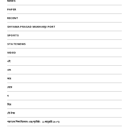
NEWS
PAPER
RECENT
SHYAMA PRASAD MUKHARJI PORT
SPORTS
STATE NEWS
VIDEO
এই
এবং
করে
থেকে
ধ
নিয়ে
নৌ ঔষধ
পরাণচক শিক্ষানিকেতন-এর(প্রতিষ্ঠা : ১১ জানুয়ারি ১৯০৭)