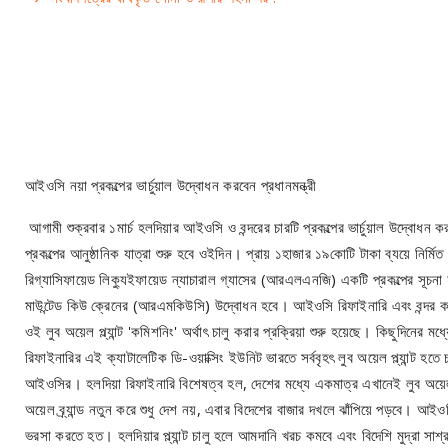
আইওসি নয়া প্রকল্পের ভার্চুয়াল উদ্বোধন করবেন প্রধানমন্ত্রী
আগামী শুক্রবার ১মার্চ হলদিয়ার আইওসি ও বন্দরের চারটি প্রকল্পের ভার্চুয়াল উদ্বোধন ক
প্রকল্পের আনুষ্ঠানিক যাত্রা শুরু হবে ওইদিন। প্রায় ১হাজার ১৯কোটি টাকা ব্যয়ে নির্
রিগ্যাসিফায়েড লিক্যুইফায়েড ন্যাচারাল গ্যাসের (আরএলএনজি) একটি প্রকল্পের সূচনা
মাউন্টেড কিউ ক্রেনের (আরএমকিউসি) উদ্বোধন হবে। আইওসি রিফাইনারি এবং বন্দর কর্ত
ওই লুব অয়েল প্ল্যান্ট 'কমিশনিং' অর্থাৎ চালু করার প্রক্রিয়া শুরু হয়েছে। কিছুদিনের 
রিফাইনারির এই ক্যাটালেটিক ডি-ওয়াক্সিং ইউনিট ভারতে সর্ববৃহৎ লুব অয়েল প্ল্যান্ট হতে
আইওসির। হলদিয়া রিফাইনারি বিশেষত্ব হল, দেশের মধ্যে একমাত্র এখানেই লুব অয়েল তৈ
অয়েল ব্র্যান্ড নতুন করে শুধু দেশ নয়, এবার বিদেশের বাজার দখলে ঝাঁপিয়ে পড়বে। আই
ভরসা করতে হত। হলদিয়ার প্ল্যান্ট চালু হলে আমদানি খরচ কমবে এবং বিদেশি মুদ্রা সাশ্র