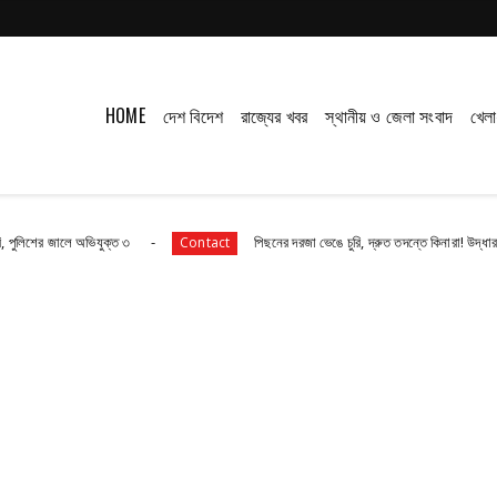
HOME
দেশ বিদেশ
রাজ্যের খবর
স্থানীয় ও জেলা সংবাদ
খেলা
ে অভিযুক্ত ৩
পিছনের দরজা ভেঙে চুরি, দ্রুত তদন্তে কিনারা! উদ্ধার ১২০টি কাঁসার 
Contact