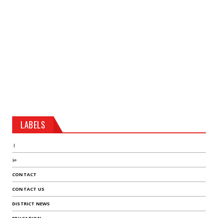
LABELS
।
১০
CONTACT
CONTACT US
DISTRICT NEWS