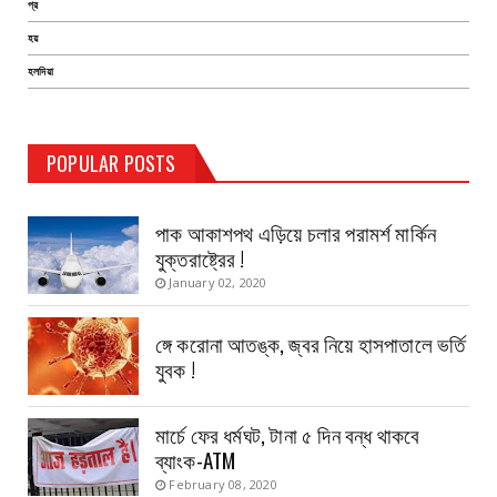
প্র
হয়
হলদিয়া
POPULAR POSTS
TEST PAGE
পাক আকাশপথ এড়িয়ে চলার পরামর্শ মার্কিন
যুক্তরাষ্ট্রের !
January 02, 2020
ঙ্গে করোনা আতঙ্ক, জ্বর নিয়ে হাসপাতালে ভর্তি
যুবক !
মার্চে ফের ধর্মঘট, টানা ৫ দিন বন্ধ থাকবে
ব্যাংক-ATM
February 08, 2020