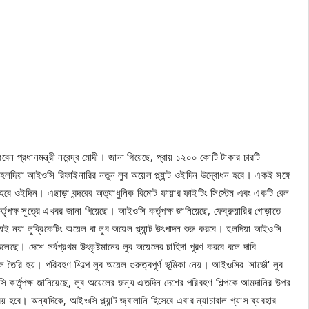
রবেন প্রধানমন্ত্রী নরেন্দ্র মোদী। জানা গিয়েছে, প্রায় ১২০০ কোটি টাকার চারটি
মিত হলদিয়া আইওসি রিফাইনারির নতুন লুব অয়েল প্ল্যান্ট ওইদিন উদ্বোধন হবে। একই সঙ্গে
 হবে ওইদিন। এছাড়া বন্দরের অত্যাধুনিক রিমোট ফায়ার ফাইটিং সিস্টেম এবং একটি রেল
ৃপক্ষ সূত্রে এখবর জানা গিয়েছে। আইওসি কর্তৃপক্ষ জানিয়েছে, ফেব্রুয়ারির গোড়াতে
মধ্যেই নয়া লুব্রিকেটিং অয়েল বা লুব অয়েল প্ল্যান্ট উৎপাদন শুরু করবে। হলদিয়া আইওসি
 চলেছে। দেশে সর্বপ্রথম উৎকৃষ্টমানের লুব অয়েলের চাহিদা পূরণ করবে বলে দাবি
রি হয়। পরিবহণ শিল্পে লুব অয়েল গুরুত্বপূর্ণ ভূমিকা নেয়। আইওসির 'সার্ভো' লুব
ওসি কর্তৃপক্ষ জানিয়েছে, লুব অয়েলের জন্য এতদিন দেশের পরিবহণ শিল্পকে আমদানির উপর
য় হবে। অন্যদিকে, আইওসি প্ল্যান্ট জ্বালানি হিসেবে এবার ন্যাচারাল গ্যাস ব্যবহার