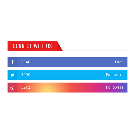
CONNECT WITH US
2340
Fans
3290
Followers
5212
Followers