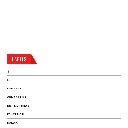
LABELS
।
১০
CONTACT
CONTACT US
DISTRICT NEWS
EDUCATION
HALDIA