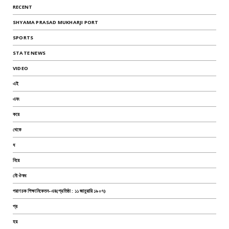
RECENT
SHYAMA PRASAD MUKHARJI PORT
SPORTS
STATE NEWS
VIDEO
এই
এবং
করে
থেকে
ধ
নিয়ে
নৌ ঔষধ
পরাণচক শিক্ষানিকেতন-এর(প্রতিষ্ঠা : ১১ জানুয়ারি ১৯০৭)
প্র
হয়