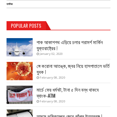
হলদিয়া
TEST PAGE
POPULAR POSTS
Haldia Bandar
August 14, 2019
পাক আকাশপথ এড়িয়ে চলার পরামর্শ মার্কিন
যুক্তরাষ্ট্রের !
January 02, 2020
ঙ্গে করোনা আতঙ্ক, জ্বর নিয়ে হাসপাতালে ভর্তি
যুবক !
February 08, 2020
মার্চে ফের ধর্মঘট, টানা ৫ দিন বন্ধ থাকবে
ব্যাংক-ATM
February 08, 2020
অসমে ভূমিকম্পের জেরে কাঁপল উত্তরবঙ্গ !