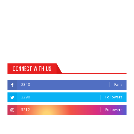
CONNECT WITH US
2340
Fans
3290
Followers
5212
Followers