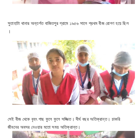
সুতাহাটা থানার অন্তর্গত বাজিতপুর গ্রামে ১৯৫৬ সালে প্রথম বীজ রোপণ হয়ে ছিল
।
সেই বীজ থেকে বৃহৎ গাছ ফুলে ফুলে সজ্জিত। দীর্ঘ বছর অতিক্রান্ত। চাকরি
জীবনের অবসর নেওয়ার মতো সময় অতিক্রান্ত।