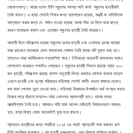
ভোকেশনাল)। আরো বলেন তিনি স্কুলের সমস্ত আই কার্ড স্কুলের ছাত্রীরাই
তৈরি করেন। এ ছাড়া সেলাই শিখার জন্য অ্যাপারেল রয়েছে, মন্ত্রী বা অতিথিদের
আপ্যায়ন করার জন্য যে গাউন দেওয়া হয়েছে অথবা মিড ডে মিলে যারা রান্না
করেন তাদেরকে ক্যাপ এবং এফ্রোন স্কুলের ছাত্রী তৈরি করেছেন।
আগামী দিনে পরিকল্পনা রয়েছে স্কুলের দুঃস্থ ছাত্রী এবং এলাকার দুঃস্থ মায়েরা
যারা রয়েছেন তাদেরকে কোন কারখানার পোষাক তৈরি কাজে যদি যুক্ত করা হয়।
তাহলেও তারা আর্থিকভাবে সহযোগিতা পাবে। ইতিমধ্যে কয়েকটি কারখানার সঙ্গেও
যোগাযোগ করেছেন সম্মতিও পেয়েছেন। স্কুলের ছাত্রী নিবাসে রয়েছে প্রায় ২০০
জন ছাত্রী, পরিকল্পনা রয়েছে ক্লাস অনুযায়ী ভিন্ন রকমের পোশাক থাকবে তাহলে
এখানে ছাত্রী এবং দুঃস্থ পরিবারের মহিলারা সেলাই কাটিং করলে বাজারে থেকেও
কম দামে পোশাক তুলে দেওয়া যাবে। মহিলারা নিজেদের উপার্জনে অর্থ সংগ্রহ করবে
নিজের পায়ে দাঁড়াবে তাহলেও তারা একসময় স্বাবলম্বী হবে। তাদের মধ্যে
আত্মবিশ্বাস তৈরি হবে। আমরাও পারি তারা অনেক দেরিতেই বিবাহবন্ধনে আবদ্ধ
হবে, বাল্য বিবাহ থেকে অনেকটাই দূরে সরে থাকবে।
প্রাক্তন ছাত্রীদের জন্য শারদীয়া ২০২৪ এর পরেই প্রাক্তনী সভা করবেন বলে
তিনি মনস্থির করেছেন । বহু ছাত্রী দুরুদূরান্তে, দেশ-বিদেশে বর্তমানে কর্মরত ।