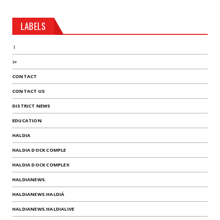
LABELS
।
১০
CONTACT
CONTACT US
DISTRICT NEWS
EDUCATION
HALDIA
HALDIA DOCK COMPLE
HALDIA DOCK COMPLEX
HALDIANEWS.
HALDIANEWS.HALDIÁ
HALDIANEWS.HALDIALIVE