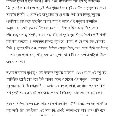
শিক্ষিকা সুমনা পাহাড়ি বলেন। সদ্য মকর সংক্রান্তি শেষ হয়েছে বাঙ্গালীদের
চিরন্তন উৎসব আর সে জন্যই পিঠে পুলির উৎসব ফুট ফেস্টিভলে যুক্ত করা হয়।
সরকারি নির্দেশে ২ থেকে ৮ই জানুয়ারির মধ্যে করার কথা ছিল কিন্তু স্কুলের
এডমিশন এবং নতুন ছাত্রীরা আসার জন্যই আমরা এই স্কুলের বাৎসরিক
অনুষ্ঠানের সাথেই ফুড ফেস্টিভ্যাল করলাম। উৎসবে ছিল ভাজা পিঠে ,খোয়া
ক্ষীর,গুড়, এলাচ, মালাই, দুধের সর, কাঁচা গোল্লার পুর মিশিয়ে বিশেষ পাটি সাপটা
আমদানি করেছেন । আমসত্ত্ব মিশিয়ে ম্যাংগো পাটিসাপটা সে আর এক লোভনীয়
পিঠে । ছানার ক্ষীর এবং নারকেল মিশিয়ে গোকুল পিঠে, দুধে সেদ্ধ পিঠে তো ছিলই
। তার সঙ্গে পাকা কলা, ক্ষীর, দুধ, এলাচ,পান মৌরি দিয়ে মালপোয়া সত্যিই জিভে
জল এনে দেয়।
সংবাদ মাধ্যমের মুখোমুখি হয়ে বললেন স্কুলের ইতিহাস ১৯৫৬ সালে এই স্কুলটি
প্রতিষ্ঠিত হয়েছিলেন তবে তিনি অনেক পরেই এসেছেন এই স্কুলে। আমাদের
স্কুলের পাশেই বিবেকানন্দ মিশন আশ্রম যে রয়েছে তারই মহারাজ পূজ্যপাত বিশ্ব
নাথানন্দজী মহারাজ তারই দাদাজি ছিলেন ভক্তিচৈতন্য আমাদের দাদা মহারাজ।
প্রধান শিক্ষিকা বলেন তিনি আমাদের দাদা মহারাজ, তিনি চেয়েছিলেন বহু আগেই মা
আনন্দময়ী এসে বলেছিলেন এই জায়গায়, দেখছি অনেকগুলো লাল পাড় শাড়ি পড়ে