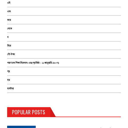
এই
এবং
করে
থেকে
ধ
নিয়ে
নৌ ঔষধ
পরাণচক শিক্ষানিকেতন-এর(প্রতিষ্ঠা : ১১ জানুয়ারি ১৯০৭)
প্র
হয়
হলদিয়া
TEST PAGE
POPULAR POSTS
Haldia Bandar
August 14, 2019