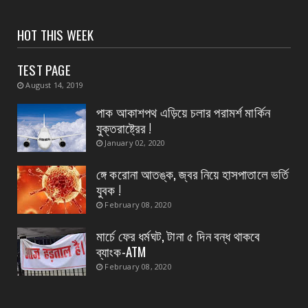
August 04, 2026
CONTACT
HOT THIS WEEK
নদী বাঁধ পরিদর্শন করলেন হলদিয়ার বিধায়ক প্রদীপ
TEST PAGE
August 04, 2026
August 14, 2019
CONTACT
সংবাদপত্রের ধার্যকৃত সোনা ও রূপার গহনা দর
পাক আকাশপথ এড়িয়ে চলার পরামর্শ মার্কিন
যুক্তরাষ্ট্রের !
August 04, 2026
January 02, 2020
CONTACT
স্বাস্থ্য মন্ত্রীর নির্দেশে জেলার ২৮ টি ডায়াগনস্টিক
ঙ্গে করোনা আতঙ্ক, জ্বর নিয়ে হাসপাতালে ভর্তি
সেন্টার...
যুবক !
August 04, 2026
February 08, 2020
মার্চে ফের ধর্মঘট, টানা ৫ দিন বন্ধ থাকবে
ব্যাংক-ATM
February 08, 2020