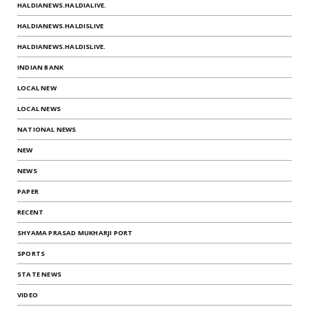
HALDIANEWS.HALDIALIVE.
HALDIANEWS.HALDISLIVE
HALDIANEWS.HALDISLIVE.
INDIAN BANK
LOCAL NEW
LOCAL NEWS
NATIONAL NEWS
NEW
NEWS
PAPER
RECENT
SHYAMA PRASAD MUKHARJI PORT
SPORTS
STATE NEWS
VIDEO