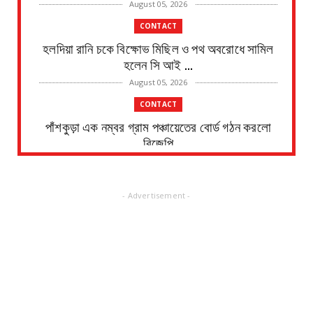
August 05, 2026
CONTACT
হলদিয়া রানি চকে বিক্ষোভ মিছিল ও পথ অবরোধে সামিল
হলেন সি আই ...
August 05, 2026
CONTACT
পাঁশকুড়া এক নম্বর গ্রাম পঞ্চায়েতের বোর্ড গঠন করলো
বিজেপি
August 05, 2026
CONTACT
- Advertisement -
তমলুক থানার বড় সাফল্য চুরি হওয়া এলপিজি গ্যাস
সিলিন্ডার উদ্...
August 05, 2026
CONTACT
পাইপ লাইনের গ*র্তে পড়ে শিশুর মৃ*ত্যু, ঘটনাস্থলে
উপস্থিত মহি...