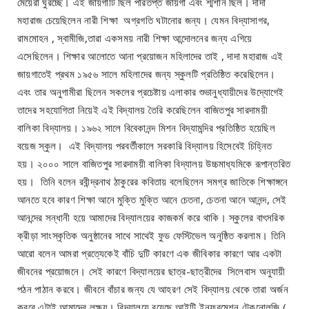
মেয়েরা ঘুরচ্ছে। এই জায়গাটি ছিল পরিতপ্ত জায়গা এবং শ্মশান ছিল। দাদা
মহারাজ চেয়েছিলেন নারী শিক্ষা অগ্রগতি ঘটানোর জন্য। যেমন বিদ্যাসাগর,
রামমোহন , স্বামীজি,তারা একসময় নারী শিক্ষা আন্দোলনের জন্য এগিয়ে
এসেছিলেন। শিক্ষার আলোতে আনা প্রয়োজন মহিলাদের তাই , দাদা মহারাজ এই
জায়গাতেই প্রথম ১৯৫৬ সালে মহিলাদের জন্য স্কুলটি প্রতিষ্ঠিত করেছিলেন।
এবং তার অনুগামীরা ছিলেন সকলের প্রচেষ্টায় এলাকার শুভানুধ্যায়ীদের উদ্যোগেই
তাদের সহযোগিতা নিয়েই এই বিদ্যালয় তৈরি করেছিলেন বাজিতপুর সারদাময়ী
বালিকা বিদ্যালয়। ১৯৬২ সালে বিবেকানন্দ মিশন বিদ্যামন্দির প্রতিষ্ঠিত হয়েছিল
বয়েজ স্কুল। এই বিদ্যালয় পরবর্তীকালে সরকারি বিদ্যালয় হিসেবেই চিহ্নিত
হয়। ২০০০ সালে বাজিতপুর সারদাময়ী বালিকা বিদ্যালয় উচ্চমাধ্যমিকে রূপান্তরিত
হয়। তিনি বলেন রবীন্দ্রনাথ ঠাকুরের কবিতায় বলেছিলেন সমগ্র জাতিকে শিক্ষাঙ্গনে
আনতে হবে কারণ শিক্ষা আনে মুক্তি মুক্তি আনে চেতনা, চেতনা আনে আনন্দ, সেই
আনন্দের সন্ধানী হয়ে আমাদের বিদ্যালয়ের কাজকর্ম করে থাকি। স্কুলের বাৎসরিক
ক্রীড়া সাংস্কৃতিক অনুষ্ঠানের সাথে সাথেই ফুড ফেস্টিভেল অনুষ্ঠিত করলাম। তিনি
আরো বলেন আমরা প্রত্যেকেই বাঁচি দুটি কারণে এক জীবিকার কারণে আর একটা
জীবনের প্রয়োজনে। সেই কারণে বিদ্যালয়ের ছাত্র-ছাত্রীদের সিলেবাস অনুযায়ী
পঠন পাঠান করবে। জীবনে বাঁচার জন্য যে আহরণ সেই বিদ্যালয় থেকে তারা অর্জন
করবে এটাই আমাদের লক্ষ্য। বিদ্যালয়ে রয়েছে আইটি ইনফরমেশন টেকনোলজি (