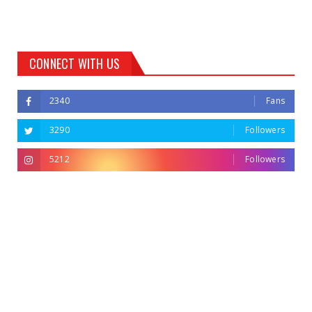
CONNECT WITH US
2340
Fans
3290
Followers
5212
Followers