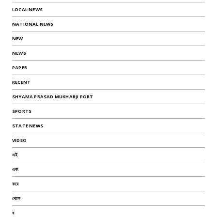
LOCAL NEWS
NATIONAL NEWS
NEW
NEWS
PAPER
RECENT
SHYAMA PRASAD MUKHARJI PORT
SPORTS
STATE NEWS
VIDEO
এই
এবং
করে
থেকে
ধ