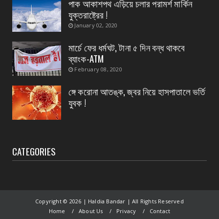
পাক আকাশপথ এড়িয়ে চলার পরামর্শ মার্কিন
যুক্তরাষ্ট্রের !
August 07, 2026
January 02, 2020
CONTACT
নৈপুর গ্রাম পঞ্চায়েতে বিজেপির নতুন বোর্ড গঠন, প্রধান
মার্চে ফের ধর্মঘট, টানা ৫ দিন বন্ধ থাকবে
পদে মদ...
ব্যাংক-ATM
August 07, 2026
February 08, 2020
ঙ্গে করোনা আতঙ্ক, জ্বর নিয়ে হাসপাতালে ভর্তি
যুবক !
CATEGORIES
Copyright ©
2026 | Haldia Bandar | All Rights Reserved
Home
About Us
Privacy
Contact