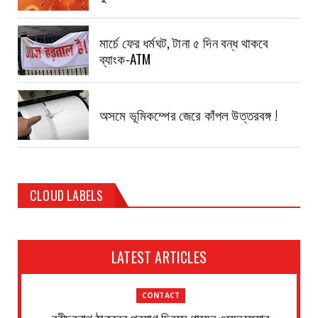
মার্চে ফের ধর্মঘট, টানা ৫ দিন বন্ধ থাকবে
ব্যাংক-ATM
অসমে ভূমিকম্পের জেরে কাঁপল উত্তরবঙ্গ !
CLOUD LABELS
LATEST ARTICLES
CONTACT
রবীন্দ্রনাথ ঠাকুরের প্রয়াণ দিবসে গায়েন ওয়েলফেয়ার