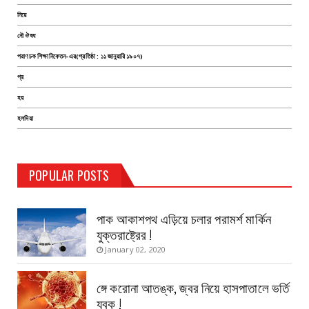
নিয়ে
নৌ ঔষধ
পরাণচক শিক্ষানিকেতন-এর(প্রতিষ্ঠা : ১১ জানুয়ারি ১৯০৭)
প্র
হয়
হলদিয়া
TEST PAGE
POPULAR POSTS
Haldia Bandar
August 14, 2019
পাক আকাশপথ এড়িয়ে চলার পরামর্শ মার্কিন
যুক্তরাষ্ট্রের !
January 02, 2020
ঙ্গে করোনা আতঙ্ক, জ্বর নিয়ে হাসপাতালে ভর্তি
যুবক !