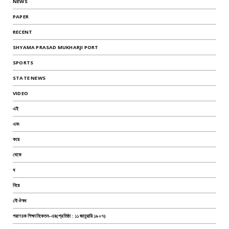
NEWS
PAPER
RECENT
SHYAMA PRASAD MUKHARJI PORT
SPORTS
STATE NEWS
VIDEO
এই
এবং
করে
থেকে
ধ
নিয়ে
নৌ ঔষধ
পরাণচক শিক্ষানিকেতন-এর(প্রতিষ্ঠা : ১১ জানুয়ারি ১৯০৭)