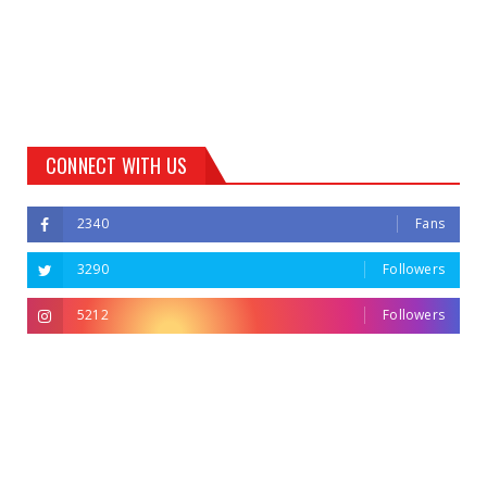
CONNECT WITH US
2340
Fans
3290
Followers
5212
Followers