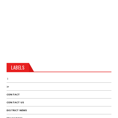
LABELS
।
১০
CONTACT
CONTACT US
DISTRICT NEWS