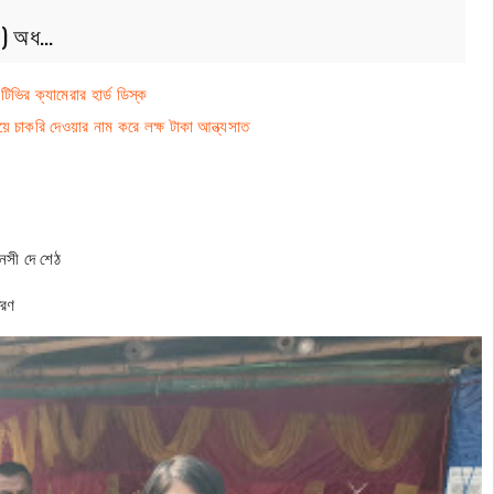
নও) অধ…
িটিভির ক্যামেরার হার্ড ডিস্ক
চাকরি দেওয়ার নাম করে লক্ষ টাকা আন্ত্যসাত
নসী দে শেঠ
তরণ