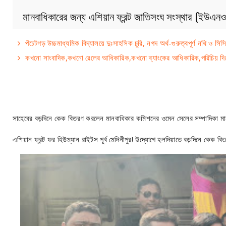
মানবাধিকারের জন্য এশিয়ান ফ্রন্ট জাতিসংঘ সংস্থার (ইউএ
পঁচেটগড় উচ্চমাধ্যমিক বিদ্যালয়ে দুঃসাহসিক চুরি, নগদ অর্থ-গুরুত্বপূর্ণ নথি ও সিস
কখনো সাংবাদিক,কখনো রেলের আধিকারিক,কখনো ব্যাংকের আধিকারিক,পরিচিয় দিয়ে 
সাহেবের বড়দিনে কেক বিতরণ করলেন মানবাধিকার কমিশনের ওমেন সেলের সম্পাদিকা মা
এশিয়ান ফ্রন্ট ফর হিউম্যান রাইটস পূর্ব মেদিনীপুর! উদ্যোগে হলদিয়াতে বড়দিনে কেক বি