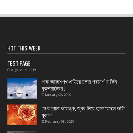
নন্দীগ্রামে দুঃসাহসিক ডাকাতি মামলার রহস্য উদ্ঘাটন —
একাধিক অ...
August 06, 2026
CONTACT
পশ্চিমবঙ্গ আবাস’, দ্বিতীয় কিস্তির টাকা বিতরণ শুরু
পটাশপুরে
HOT THIS WEEK
August 06, 2026
TEST PAGE
CONTACT
August 14, 2019
গ্রেফতার হলেন ভগবানপুর বিধানসভার প্রাক্তন তৃণমূল
বিধায়ক অর্...
পাক আকাশপথ এড়িয়ে চলার পরামর্শ মার্কিন
যুক্তরাষ্ট্রের !
August 06, 2026
January 02, 2020
CONTACT
আবাস যোজনা দ্বিতীয় পর্যায়ে টাকা ১০০ জনের হাতে চেক
ঙ্গে করোনা আতঙ্ক, জ্বর নিয়ে হাসপাতালে ভর্তি
তুলেদিল...
যুবক !
August 06, 2026
February 08, 2020