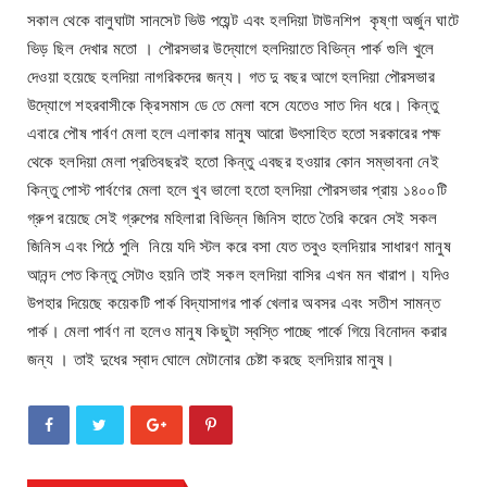
সকাল থেকে বালুঘাটা সানসেট ভিউ পয়েন্ট এবং হলদিয়া টাউনশিপ কৃষ্ণা অর্জুন ঘাটে
ভিড় ছিল দেখার মতো । পৌরসভার উদ্যোগে হলদিয়াতে বিভিন্ন পার্ক গুলি খুলে
দেওয়া হয়েছে হলদিয়া নাগরিকদের জন্য। গত দু বছর আগে হলদিয়া পৌরসভার
উদ্যোগে শহরবাসীকে ক্রিসমাস ডে তে মেলা বসে যেতেও সাত দিন ধরে। কিন্তু
এবারে পৌষ পার্বণ মেলা হলে এলাকার মানুষ আরো উৎসাহিত হতো সরকারের পক্ষ
থেকে হলদিয়া মেলা প্রতিবছরই হতো কিন্তু এবছর হওয়ার কোন সম্ভাবনা নেই
কিন্তু পোস্ট পার্বণের মেলা হলে খুব ভালো হতো হলদিয়া পৌরসভার প্রায় ১৪০০টি
গ্রুপ রয়েছে সেই গ্রুপের মহিলারা বিভিন্ন জিনিস হাতে তৈরি করেন সেই সকল
জিনিস এবং পিঠে পুলি নিয়ে যদি স্টল করে বসা যেত তবুও হলদিয়ার সাধারণ মানুষ
আনন্দ পেত কিন্তু সেটাও হয়নি তাই সকল হলদিয়া বাসির এখন মন খারাপ। যদিও
উপহার দিয়েছে কয়েকটি পার্ক বিদ্যাসাগর পার্ক খেলার অবসর এবং সতীশ সামন্ত
পার্ক। মেলা পার্বণ না হলেও মানুষ কিছুটা স্বস্তি পাচ্ছে পার্কে গিয়ে বিনোদন করার
জন্য । তাই দুধের স্বাদ ঘোলে মেটানোর চেষ্টা করছে হলদিয়ার মানুষ।