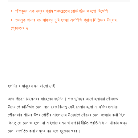
পাঁশকুড়া এক নম্বর গ্রাম পঞ্চায়েতের বোর্ড গঠন করলো বিজেপি
তমলুক থানার বড় সাফল্য চুরি হওয়া এলপিজি গ্যাস সিলিন্ডার উদ্ধার,
গ্রেফতার ২
হলদিয়ার মানুষের মন ভালো নেই
আজ পঁচিশে ডিসেম্বর সাহেবের বড়দিন। গত দু'বছর আগে হলদিয়া পৌরসভা
উদ্যোগে কার্নিভাল মেলা বসে যেত কিন্তু সেই মেলার হলো না যদিও হলদিয়া
পৌরসভার শাড়ির উপর গোষ্ঠীর মহিলাদের উদ্যোগে পৌষের মেলা হওয়ার কথা ছিল
কিন্তু সে মেলাও হলো না মহিলাদের মন খারাপ নির্বাচিত প্রতিনিধি না থাকার জন্য
মেলা সংগঠিত করা সম্ভব নয় বলে সূত্রের খবর।