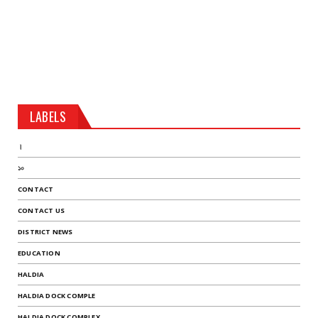
LABELS
।
১০
CONTACT
CONTACT US
DISTRICT NEWS
EDUCATION
HALDIA
HALDIA DOCK COMPLE
HALDIA DOCK COMPLEX