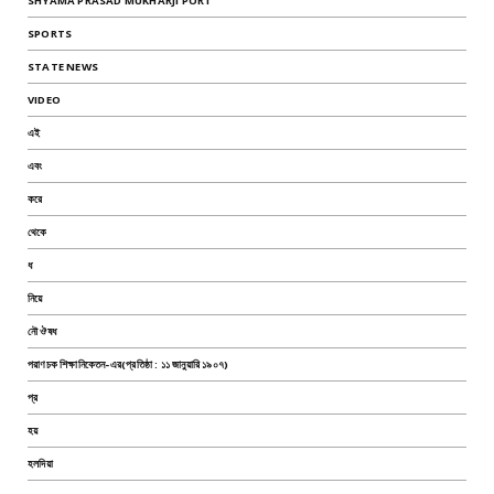
SHYAMA PRASAD MUKHARJI PORT
SPORTS
STATE NEWS
VIDEO
এই
এবং
করে
থেকে
ধ
নিয়ে
নৌ ঔষধ
পরাণচক শিক্ষানিকেতন-এর(প্রতিষ্ঠা : ১১ জানুয়ারি ১৯০৭)
প্র
হয়
হলদিয়া