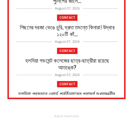
পুলিশের জালে...
August 07, 2026
CONTACT
পিছনের দরজা ভেঙে চুরি, দ্রুত তদন্তে কিনারা! উদ্ধার
১২০টি কাঁ...
August 07, 2026
CONTACT
হলদিয়া গভমেন্ট কলেজের ছাত্র-ছাত্রীরা রয়েছে
আতঙ্কে?
August 07, 2026
CONTACT
হলদিয়া পুরসভার ওয়ার্ড পুনর্বিন্যাসের পরামর্শ মুখ্যমন্ত্রীর,
...
August 07, 2026
- Advertisement -
CONTACT
সংবাদপত্রের ধার্যকৃত সোনা ও রূপার গহনা দর: