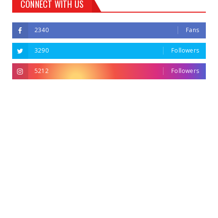
CONNECT WITH US
2340
Fans
3290
Followers
5212
Followers