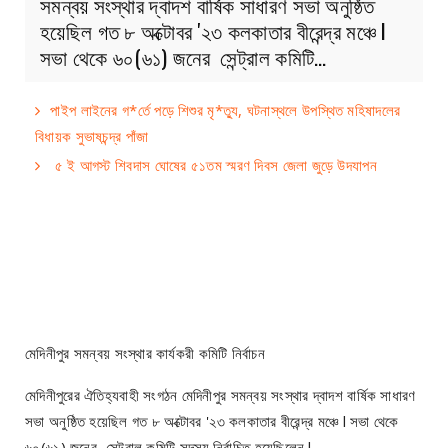
সমন্বয় সংস্থার দ্বাদশ বার্ষিক সাধারণ সভা অনুষ্ঠিত
হয়েছিল গত ৮ অক্টোবর '২৩ কলকাতার বীরেন্দ্র মঞ্চে l
সভা থেকে ৬০(৬১) জনের সেন্ট্রাল কমিটি…
পাইপ লাইনের গ*র্তে পড়ে শিশুর মৃ*ত্যু, ঘটনাস্থলে উপস্থিত মহিষাদলের
বিধায়ক সুভাষচন্দ্র পাঁজা
৫ ই আগস্ট শিবদাস ঘোষের ৫১তম স্মরণ দিবস জেলা জুড়ে উদযাপন
মেদিনীপুর সমন্বয় সংস্থার কার্যকরী কমিটি নির্বাচন
মেদিনীপুরের ঐতিহ্যবাহী সংগঠন মেদিনীপুর সমন্বয় সংস্থার দ্বাদশ বার্ষিক সাধারণ
সভা অনুষ্ঠিত হয়েছিল গত ৮ অক্টোবর '২৩ কলকাতার বীরেন্দ্র মঞ্চে l সভা থেকে
৬০(৬১) জনের সেন্ট্রাল কমিটি সদস্য নির্বাচিত হয়েছিলেন l