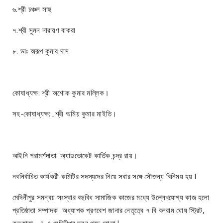
৬.শ্রী চঞ্চল সাহু
৭.শ্রী সুমন নারায়ণ বাকরা
৮. ডাঃ অরূপ কুমার দাস
কোষাধ্যক্ষ: শ্রী অশোক কুমার মল্লিক।
সহ-কোষাধ্যক্ষ:۔শ্রী অমিয় কুমার মাইতি।
আইনি পরামর্শদাতা: অ্যাডভোকেট কার্তিক চন্দ্র রায়।
নবনির্বাচিত কার্যকরী কমিটির সদস্যদের নিয়ে সবার সঙ্গে সৌজন্য বিনিময় হয় l
মেদিনীপুর সমন্বয় সংস্থার বহুবিধ সামাজিক কাজের মধ্যে উল্লেখযোগ্য কাজ হলো
প্রতিষ্ঠাতা সম্পাদক অধ্যাপক প্রণবেশ জানার নেতৃত্বে ৭ বি বলরাম ঘোষ স্ট্রিট,
কলকাতা - ৪ এ মেদিনীপুর ভবন গড়ে তোলা l