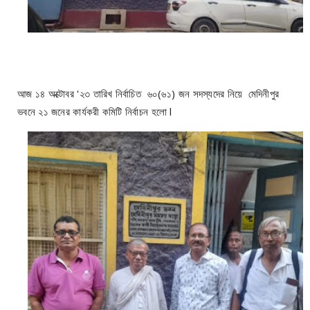
আজ ১৪ অক্টোবর '২৩ তারিখ নির্বাচিত ৬০(৬১) জন সদস্যদের নিয়ে মেদিনীপুর
ভবনে ২১ জনের কার্যকরী কমিটি নির্বাচন হলো l