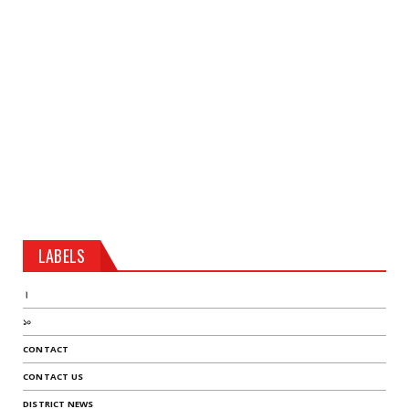
LABELS
।
১০
CONTACT
CONTACT US
DISTRICT NEWS