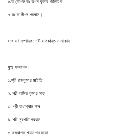
৬.অধ্যাপক ডঃ তপন কুমার পট্টনায়ক
৭.ডঃ কালীপদ প্রধান।
সাধারণ সম্পাদক: শ্রী রতিকান্ত মালাকার
যুগ্ম সম্পাদক :
১.শ্রী রাজকুমার মাইতি
২. শ্রী অমিত কুমার সাহু
৩. শ্রী রাধাশ্যাম দাস
৪. শ্রী সুরপতি প্রধান
৫.অধ্যাপক শ্যামাপদ জানা