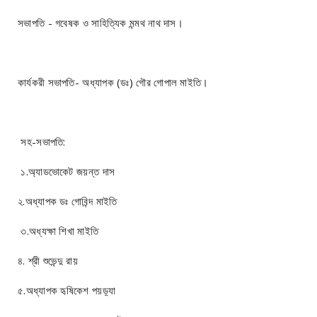
সভাপতি - গবেষক ও সাহিত্যিক মন্মথ নাথ দাস।
কার্যকরী সভাপতি- অধ্যাপক (ডঃ) গৌর গোপাল মাইতি।
সহ-সভাপতি:
১.অ্যাডভোকেট জয়ন্ত দাস
২.অধ্যাপক ডঃ গোবিন্দ মাইতি
৩.অধ্যক্ষা শিখা মাইতি
৪. শ্রী শুভেন্দু রায়
৫.অধ্যাপক হৃষিকেশ পয়ড়্যা