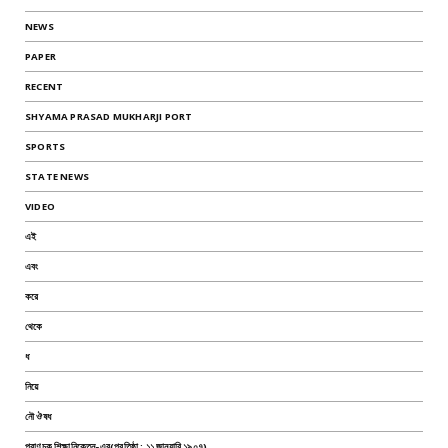
NEWS
PAPER
RECENT
SHYAMA PRASAD MUKHARJI PORT
SPORTS
STATE NEWS
VIDEO
এই
এবং
করে
থেকে
ধ
নিয়ে
নৌ ঔষধ
পরাণচক শিক্ষানিকেতন-এর(প্রতিষ্ঠা : ১১ জানুয়ারি ১৯০৭)