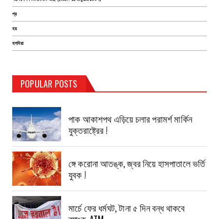
প্র
হয়
হলদিয়া
TEST PAGE
POPULAR POSTS
Haldia Bandar
August 14, 2019
পাক আকাশপথ এড়িয়ে চলার পরামর্শ মার্কিন
যুক্তরাষ্ট্রের !
ঙ্গে করোনা আতঙ্ক, জ্বর নিয়ে হাসপাতালে ভর্তি
যুবক !
মার্চে ফের ধর্মঘট, টানা ৫ দিন বন্ধ থাকবে
ব্যাংক-ATM