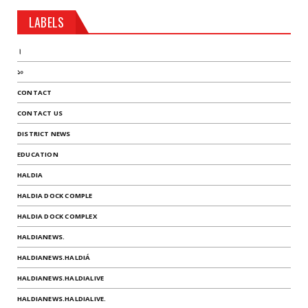
LABELS
।
১০
CONTACT
CONTACT US
DISTRICT NEWS
EDUCATION
HALDIA
HALDIA DOCK COMPLE
HALDIA DOCK COMPLEX
HALDIANEWS.
HALDIANEWS.HALDIÁ
HALDIANEWS.HALDIALIVE
HALDIANEWS.HALDIALIVE.