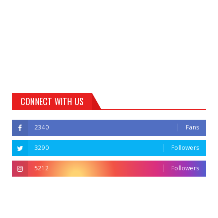
CONNECT WITH US
2340
Fans
3290
Followers
5212
Followers