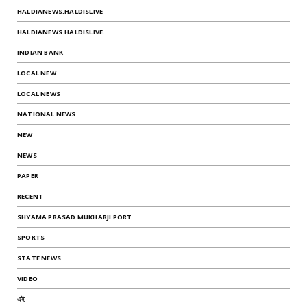
HALDIANEWS.HALDISLIVE
HALDIANEWS.HALDISLIVE.
INDIAN BANK
LOCAL NEW
LOCAL NEWS
NATIONAL NEWS
NEW
NEWS
PAPER
RECENT
SHYAMA PRASAD MUKHARJI PORT
SPORTS
STATE NEWS
VIDEO
এই