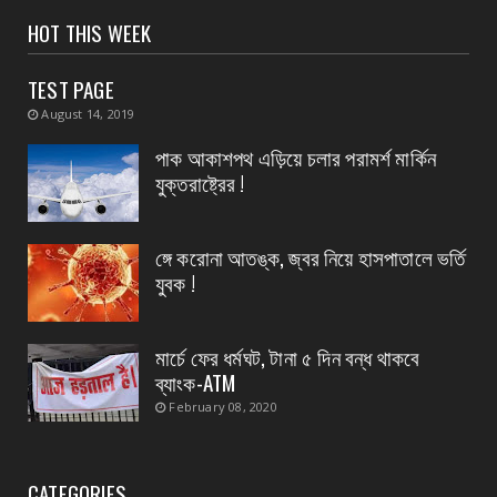
সংবাদপত্রের ধার্যকৃত সোনা ও রূপার গহনা দর:
HOT THIS WEEK
August 07, 2026
TEST PAGE
CONTACT
August 14, 2019
বিদ্যুৎপৃষ্ঠ হয়ে মহিলার মৃত্যু
পাক আকাশপথ এড়িয়ে চলার পরামর্শ মার্কিন
August 07, 2026
যুক্তরাষ্ট্রের !
CONTACT
নৈপুর গ্রাম পঞ্চায়েতে বিজেপির নতুন বোর্ড গঠন, প্রধান
পদে মদ...
ঙ্গে করোনা আতঙ্ক, জ্বর নিয়ে হাসপাতালে ভর্তি
যুবক !
August 07, 2026
মার্চে ফের ধর্মঘট, টানা ৫ দিন বন্ধ থাকবে
ব্যাংক-ATM
February 08, 2020
CATEGORIES