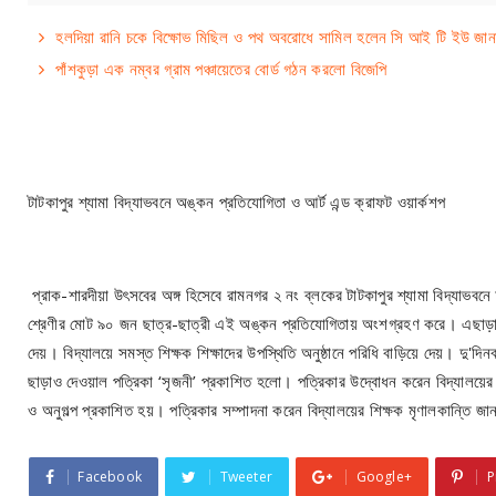
হলদিয়া রানি চকে বিক্ষোভ মিছিল ও পথ অবরোধে সামিল হলেন সি আই টি ইউ জান
পাঁশকুড়া এক নম্বর গ্রাম পঞ্চায়েতের বোর্ড গঠন করলো বিজেপি
টাটকাপুর শ্যামা বিদ্যাভবনে অঙ্কন প্রতিযোগিতা ও আর্ট এন্ড ক্রাফট ওয়ার্কশপ
প্রাক-শারদীয়া উৎসবের অঙ্গ হিসেবে রামনগর ২ নং ব্লকের টাটকাপুর শ্যামা বিদ্যাভবনে
শ্রেণীর মোট ৯০ জন ছাত্র-ছাত্রী এই অঙ্কন প্রতিযোগিতায় অংশগ্রহণ করে। এছাড়াও বি
দেয়। বিদ্যালয়ে সমস্ত শিক্ষক শিক্ষাদের উপস্থিতি অনুষ্ঠানে পরিধি বাড়িয়ে দেয়। দু'
ছাড়াও দেওয়াল পত্রিকা ‘সৃজনী’ প্রকাশিত হলো‌। পত্রিকার উদ্বোধন করেন বিদ্যালয়ের
ও অনুগল্প প্রকাশিত হয়। পত্রিকার সম্পাদনা করেন বিদ্যালয়ের শিক্ষক মৃণালকান্তি জানা,
Facebook
Tweeter
Google+
P