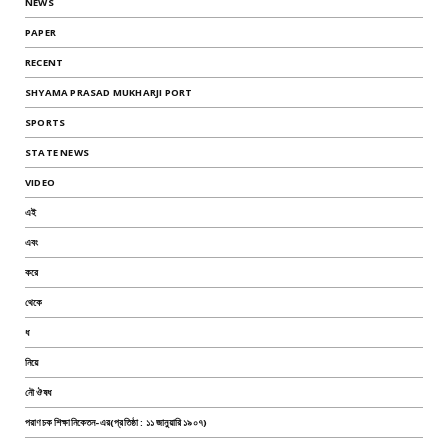
NEWS
PAPER
RECENT
SHYAMA PRASAD MUKHARJI PORT
SPORTS
STATE NEWS
VIDEO
এই
এবং
করে
থেকে
ধ
নিয়ে
নৌ ঔষধ
পরাণচক শিক্ষানিকেতন-এর(প্রতিষ্ঠা : ১১ জানুয়ারি ১৯০৭)