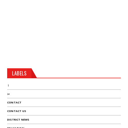
LABELS
।
১০
CONTACT
CONTACT US
DISTRICT NEWS