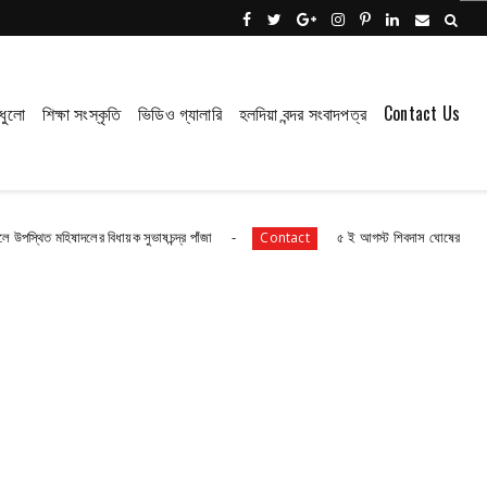
ধুলো
শিক্ষা সংস্কৃতি
ভিডিও গ্যালারি
হলদিয়া বন্দর সংবাদপত্র
Contact Us
দলের বিধায়ক সুভাষচন্দ্র পাঁজা
৫ ই আগস্ট শিবদাস ঘোষের ৫১তম স্মরণ দিবস জেল
Contact