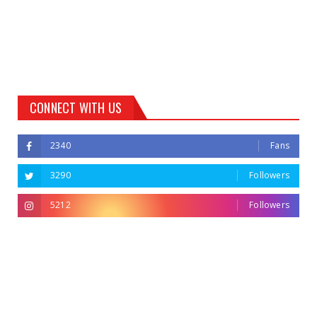
CONNECT WITH US
2340
Fans
3290
Followers
5212
Followers