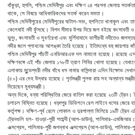
বাঁকুড়া, হুগলি, পশ্চিম মেদিনীপুর এবং দক্ষিণ ২৪ পরগনা জেলায় সত
থাকে, সে বিষয়ে আধিকারিকদের সতর্ক করেন মমতা।
পশ্চিম মেদিনীপুরের মেদিনীপুরের ঘাটাল-সবং, হুগলিতে খানাকুল এবং 
কেলেঘাই নদী ফুঁসছে। বিপদ সীমার উপর দিয়ে জল বইছে কংসাবতী ও স
ডুলুং, কংসাবতী ও সুবর্ণরেখা এবং মুর্শিদাবাদে ভাগীরথী নদীতেও জলস্ত
নদীর জলে প্লাবনের আশঙ্কা তৈরি হয়েছে। ইতিমধ্যে বহু জায়গায় কাঁ
পশ্চিম মেদিনীপুর পাঁচটি এনডিআরএফ দল নামানো হয়েছে। রয়েছ
দক্ষিণবঙ্গে এই পাঁচ জেলায় ১৭৮টি ত্রাণ শিবির খোলা হয়েছে। যেখান
এলাকায় মুন্ডেশ্বরী নদীর বাঁধে ধস নামায় বাসিন্দারা এদিন বিক্ষোভ দে
(৫০) এর দেহ উদ্ধার হয়েছে। পূর্তমন্ত্রী পুলক রায় সহ অন্যান্য মন্ত্র
দিয়েছেন মুখ্যমন্ত্রী।
অন্য দিকে, বন্যা পরিস্থিতির জেরে বাতিল করা হয়েছে ২৩টি ট্রেন। টানা
চলাচল বিঘ্নিত হয়েছে। খড়্গপুর ডিভিশনে রেল লাইনে ধসের জেরে হাওড়া
কর্তৃপক্ষ। দক্ষিণ-পূর্ব রেলে লোকাল ও দুরপাল্লা মিলিয়ে ১৯টি ট্রেন 
ট্রেনগুলি হল- হাওড়া-পুরী শতাব্দী (আপ-ডাউন), শালিমার-এমজিআর চে
এক্সপ্রেস, শালিমার-পুরী জগন্নাথ এক্সপ্রেস (আপ-ডাউন), শালিমার-পুরী