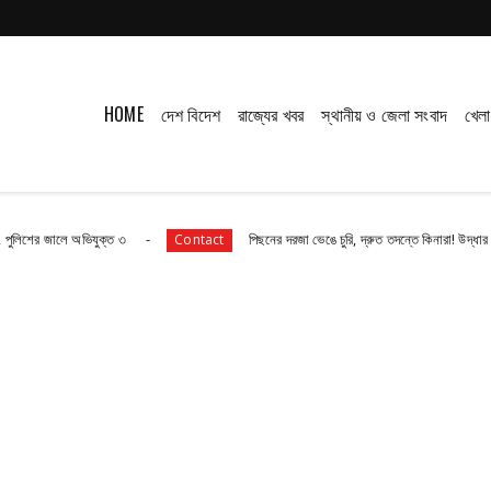
HOME
দেশ বিদেশ
রাজ্যের খবর
স্থানীয় ও জেলা সংবাদ
খেলা
ে অভিযুক্ত ৩
পিছনের দরজা ভেঙে চুরি, দ্রুত তদন্তে কিনারা! উদ্ধার ১২০টি কাঁসার 
Contact