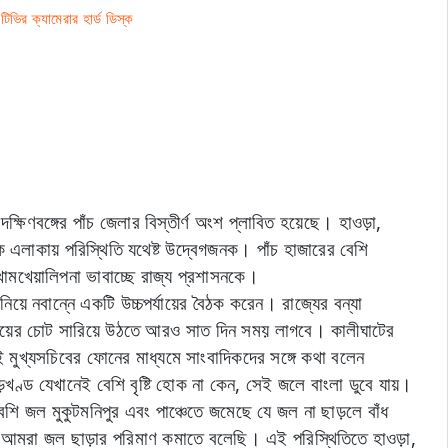
িটিভির ক্যামেরার হার্ড ডিস্ক
দক্ষিণবঙ্গের পাঁচ জেলার বিস্তীর্ণ অংশ প্লাবিত হয়েছে। হাওড়া,
িক এলাকায় পরিস্থিতি যথেষ্ট উদ্বেগজনক। পাঁচ হাজারের বেশি
 খামখেয়ালিপনা ভাবাচ্ছে রাজ্য প্রশাসনকে।
নিয়ে নবান্নে একটি উচ্চপর্যায়ের বৈঠক করেন। রাজ্যের বন্যা
। তাঁর পায়ের চোট সারিয়ে উঠতে আরও সাত দিন সময় লাগবে। কালীঘাটের
মুখ্যসচিবের ফোনের মাধ্যমে সাংবাদিকদের সঙ্গে কথা বলেন
়খণ্ড যেখানেই বেশি বৃষ্টি হোক না কেন, সেই জলে বাংলা ডুবে যায়।
ি জল মুকুটমনিপুর এবং পাঞ্চেতে জমেছে যে জল না ছাড়লে বাঁধ
আমরা জল ছাড়ার পরিমাণ কমাতে বলেছি। এই পরিস্থিতিতে হাওড়া,