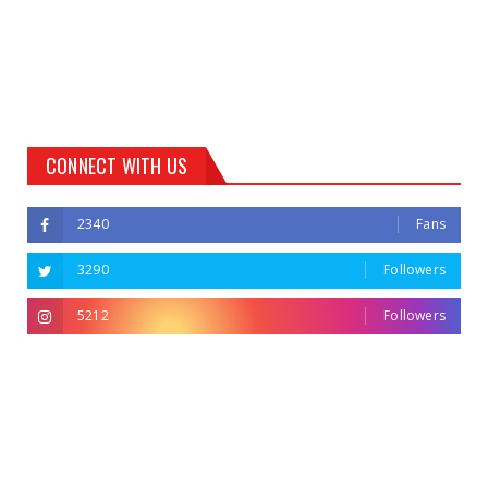
CONNECT WITH US
2340
Fans
3290
Followers
5212
Followers