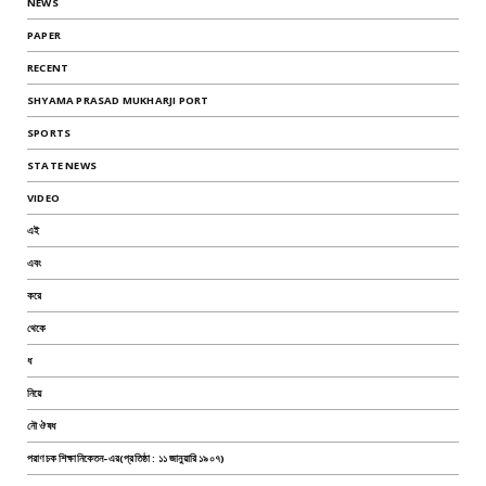
NEWS
PAPER
RECENT
SHYAMA PRASAD MUKHARJI PORT
SPORTS
STATE NEWS
VIDEO
এই
এবং
করে
থেকে
ধ
নিয়ে
নৌ ঔষধ
পরাণচক শিক্ষানিকেতন-এর(প্রতিষ্ঠা : ১১ জানুয়ারি ১৯০৭)