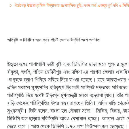
পঁচেটগড় উচ্চমাধ্যমিক বিদ্যালয়ে দুঃসাহসিক চুরি, নগদ অর্থ-গুরুত্বপূর্ণ নথি ও সিস
অতিবৃষ্টি ও ডিবিসির জলে প্রায় পাঁচটি জেলার বিস্তীর্ণ অংশ প্লাবিত
উত্তরবঙ্গের পাশাপাশি ভারী বৃষ্টি এবং ডিভিসির ছাড়া জলে পুজোর মুখে 
বাঁকুড়া, হুগলি, পশ্চিম মেদিনীপুর এবং দক্ষিণ ২৪ পরগনা জেলার একাধ
মানুষকে ত্রাণ শিবিরে সরিয়ে নিয়ে যাওয়া হয়েছে। তবে আবহাওয়ার
এদিন সকালে মুখ্যসচিব হরিকৃষ্ণ দ্বিবেদি সংশ্লিষ্ট দপ্তরের সচিবদের 
পরিস্থিতি নিয়ে যথেষ্ট উদ্বিগ্ন মুখ্যমন্ত্রী মমতা বন্দ্যোপাধ্যায়
বাড়ি থেকেই পরিস্থিতির উপর নজর রাখছেন তিনি। এদিন বাড়ি থেকেই 
মুখ্যমন্ত্রী। তিনি বলেন, বাংলা হল নৌকার মতো। সিকিম, বিহার, ঝাড
ডিভিসি জল ছাড়ায় পরিস্থিতি আরও বেসামাল হচ্ছে। আসলে এতো বেশ
ভেঙে যাবে। পরশু থেকে ডিভিসি ১.৭০ লক্ষ কিউসেক জল ছেড়েছে। 