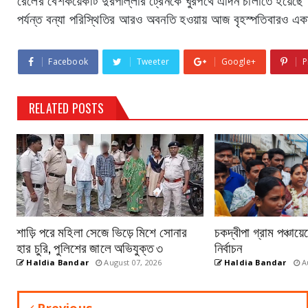
রেলের বেশকয়েকটি দুরপাল্লার ট্রেনকে ঘুরপথে এদিন চালাতে হয়েছে
পর্যন্ত বন্যা পরিস্থিতির আরও অবনতি হওয়ায় আজ বৃহস্পতিবারও একা
Facebook
Tweeter
Google+
P
RELATED POSTS
শাড়ি পরে মহিলা সেজে ভিড়ে মিশে সোনার
চকদ্বীপা গ্রাম পঞ্চায়
হার চুরি, পুলিশের জালে অভিযুক্ত ৩
নির্বাচন
Haldia Bandar
August 07, 2026
Haldia Bandar
Au