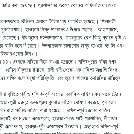
র্কতা জারি করা হয়েছে। প্রশাসনের তরফে কোনও গাফিলতি যাতে না
তারকেশ্বরের বিভিন্ন এলাকা ইতিমধ্যে প্লাবিত হয়েছে। শিলাবতী,
ুবর্ণরেখায়। হাওড়ায় নিম্ন দামোদরও উপচে পড়ছে। ঝাড়গ্রামে,
র বেড়েছে। বীরভূমের মহম্মদবাজার, লাভপুরের বেশ কিছু গ্রামে বৃষ্টি ও
চা বাড়ি ধসে গিয়েছে। উদ্ধারকাজ চালানোর জন্য হাওড়া, হুগলি এবং
ে এসডিআরএফের টিমও।
ে ৪৪৭৭জনকে সরিয়ে নিয়ে যাওয়া হয়েছে। নতিবপুরের বাঁকা নগর
খান। এদিন বাঁকুড়ার ইন্দাসে শালী নদী থেকে এক মহিলা অঞ্জলি সিংহ
ীদের দক্ষিণবঙ্গে বন্যা পরিস্থিতি এবং ত্রাণ কাজের তদারকির দায়িত্ব
 বৃষ্টিতে পূর্ব ও দক্ষিণ-পূর্ব রেলের একাধিক লাইনে ধস নেমে ট্রেন
-পুরী দুরন্ত এক্সপ্রেস বুধবার বাতিল ঘোষণা করেছে পূর্ব রেল
এদিন রাত পর্যন্ত বাতিল করা হয়েছে। দক্ষিণ-পূর্ব রেলের বাতিল
ন্নাই করমণ্ডল এক্সপ্রেস, হাওড়া-সত্য সাই প্রশান্তি, নীলায়ম
 এক্সপ্রেস, হাওড়া-পুরী এক্সপ্রেস ইত্যাদি। এছাড়াও দক্ষিণ-পূর্ব