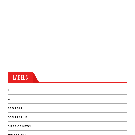
LABELS
।
১০
CONTACT
CONTACT US
DISTRICT NEWS