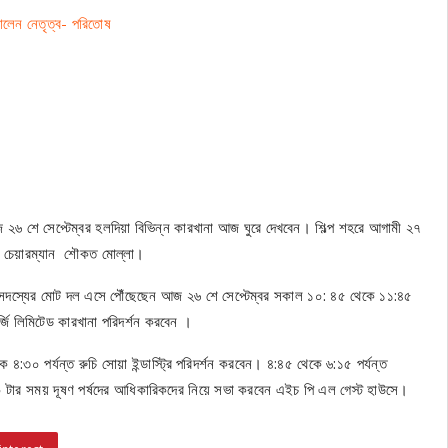
ালেন নেতৃত্ব- পরিতোষ
আজ ২৬ শে সেপ্টেম্বর হলদিয়া বিভিন্ন কারখানা আজ ঘুরে দেখবেন। শিল্প শহরে আগামী ২৭
িটির চেয়ারম্যান শৌকত মোল্লা।
ং ১৫ সদস্যের মোট দল এসে পৌঁছেছেন আজ ২৬ শে সেপ্টেম্বর সকাল ১০: ৪৫ থেকে ১১:৪৫
্জি লিমিটেড কারখানা পরিদর্শন করবেন ।
 ৪:৩০ পর্যন্ত রুচি সোয়া ইন্ডাস্ট্রি পরিদর্শন করবেন। ৪:৪৫ থেকে ৬:১৫ পর্যন্ত
০০ টার সময় দূষণ পর্ষদের আধিকারিকদের নিয়ে সভা করবেন এইচ পি এল গেস্ট হাউসে।