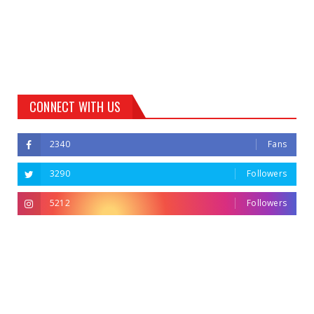
CONNECT WITH US
2340
Fans
3290
Followers
5212
Followers