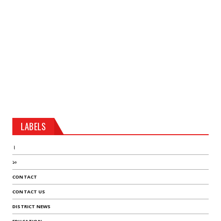
LABELS
।
১০
CONTACT
CONTACT US
DISTRICT NEWS