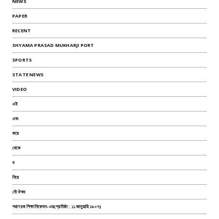
NEWS
PAPER
RECENT
SHYAMA PRASAD MUKHARJI PORT
SPORTS
STATE NEWS
VIDEO
এই
এবং
করে
থেকে
ধ
নিয়ে
নৌ ঔষধ
পরাণচক শিক্ষানিকেতন-এর(প্রতিষ্ঠা : ১১ জানুয়ারি ১৯০৭)