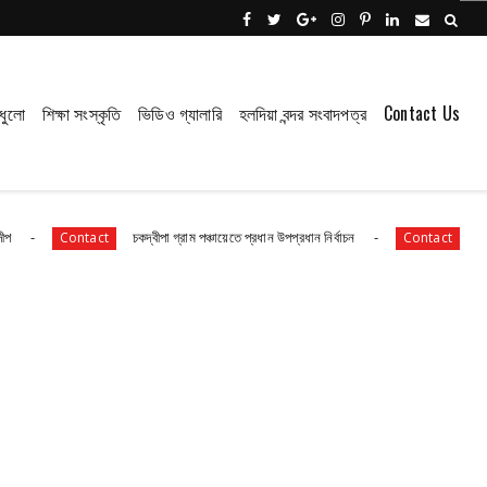
ধুলো
শিক্ষা সংস্কৃতি
ভিডিও গ্যালারি
হলদিয়া বন্দর সংবাদপত্র
Contact Us
চকদ্বীপা গ্রাম পঞ্চায়েতে প্রধান উপপ্রধান নির্বাচন
সংবাদপত্রের ধার্য
ntact
Contact