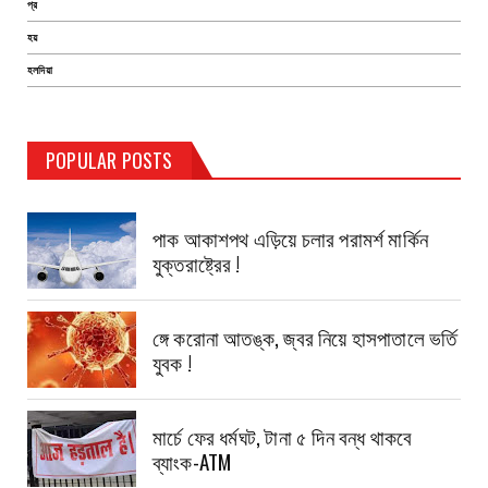
প্র
হয়
হলদিয়া
POPULAR POSTS
TEST PAGE
পাক আকাশপথ এড়িয়ে চলার পরামর্শ মার্কিন
যুক্তরাষ্ট্রের !
ঙ্গে করোনা আতঙ্ক, জ্বর নিয়ে হাসপাতালে ভর্তি
যুবক !
মার্চে ফের ধর্মঘট, টানা ৫ দিন বন্ধ থাকবে
ব্যাংক-ATM