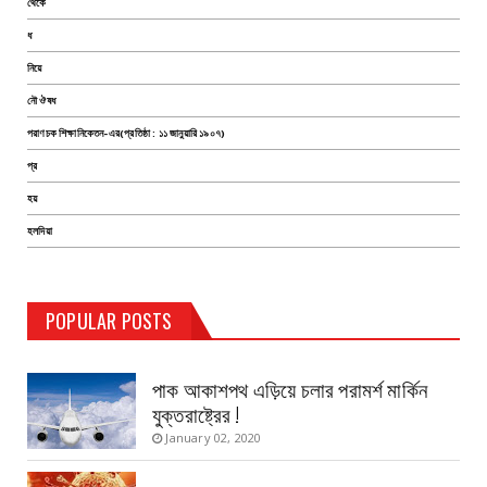
থেকে
ধ
নিয়ে
নৌ ঔষধ
পরাণচক শিক্ষানিকেতন-এর(প্রতিষ্ঠা : ১১ জানুয়ারি ১৯০৭)
প্র
হয়
হলদিয়া
TEST PAGE
POPULAR POSTS
Haldia Bandar
August 14, 2019
পাক আকাশপথ এড়িয়ে চলার পরামর্শ মার্কিন
যুক্তরাষ্ট্রের !
January 02, 2020