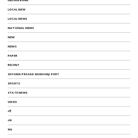
INDIAN BANK
LOCAL NEW
LOCAL NEWS
NATIONAL NEWS
NEW
NEWS
PAPER
RECENT
SHYAMA PRASAD MUKHARJI PORT
SPORTS
STATE NEWS
VIDEO
এই
এবং
করে