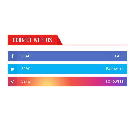
CONNECT WITH US
2340
Fans
3290
Followers
5212
Followers