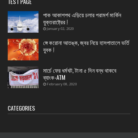
TEST PAGE
CONTACT
বিদ্যুৎপৃষ্ঠ হয়ে মহিলার মৃত্যু
পাক আকাশপথ এড়িয়ে চলার পরামর্শ মার্কিন
যুক্তরাষ্ট্রের !
August 07, 2026
January 02, 2020
CONTACT
নৈপুর গ্রাম পঞ্চায়েতে বিজেপির নতুন বোর্ড গঠন, প্রধান
ঙ্গে করোনা আতঙ্ক, জ্বর নিয়ে হাসপাতালে ভর্তি
পদে মদ...
যুবক !
August 07, 2026
মার্চে ফের ধর্মঘট, টানা ৫ দিন বন্ধ থাকবে
ব্যাংক-ATM
February 08, 2020
CATEGORIES