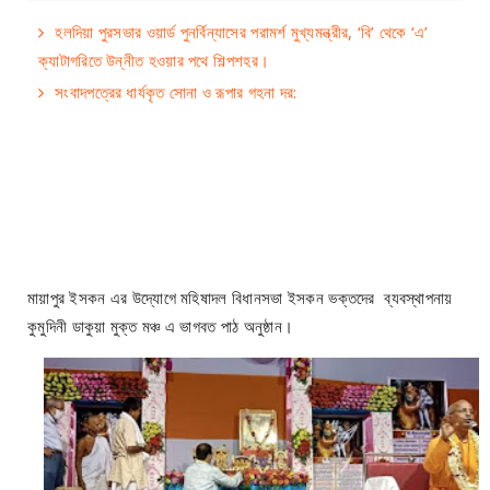
হলদিয়া পুরসভার ওয়ার্ড পুনর্বিন্যাসের পরামর্শ মুখ্যমন্ত্রীর, ‘বি’ থেকে ‘এ’
ক্যাটাগরিতে উন্নীত হওয়ার পথে শিল্পশহর।
সংবাদপত্রের ধার্যকৃত সোনা ও রূপার গহনা দর:
মায়াপুর ইসকন এর উদ্যোগে মহিষাদল বিধানসভা ইসকন ভক্তদের ব্যবস্থাপনায়
কুমুদিনী ডাকুয়া মুক্ত মঞ্চ এ ভাগবত পাঠ অনুষ্ঠান।