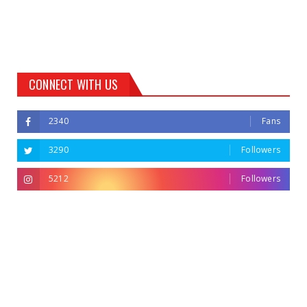
CONNECT WITH US
2340
Fans
3290
Followers
5212
Followers