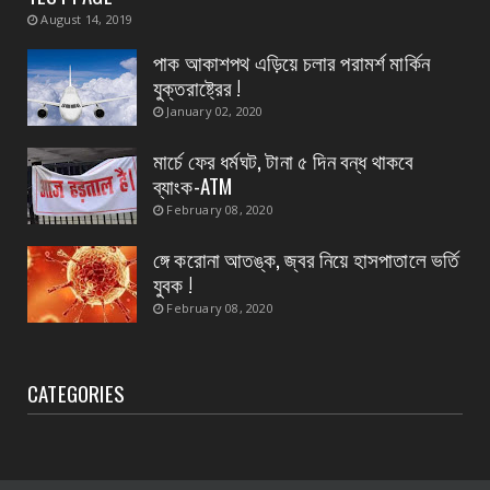
August 14, 2019
বিদ্যুৎপৃষ্ঠ হয়ে মহিলার মৃত্যু
পাক আকাশপথ এড়িয়ে চলার পরামর্শ মার্কিন
August 07, 2026
যুক্তরাষ্ট্রের !
CONTACT
January 02, 2020
নৈপুর গ্রাম পঞ্চায়েতে বিজেপির নতুন বোর্ড গঠন, প্রধান
পদে মদ...
মার্চে ফের ধর্মঘট, টানা ৫ দিন বন্ধ থাকবে
ব্যাংক-ATM
August 07, 2026
February 08, 2020
ঙ্গে করোনা আতঙ্ক, জ্বর নিয়ে হাসপাতালে ভর্তি
যুবক !
February 08, 2020
CATEGORIES