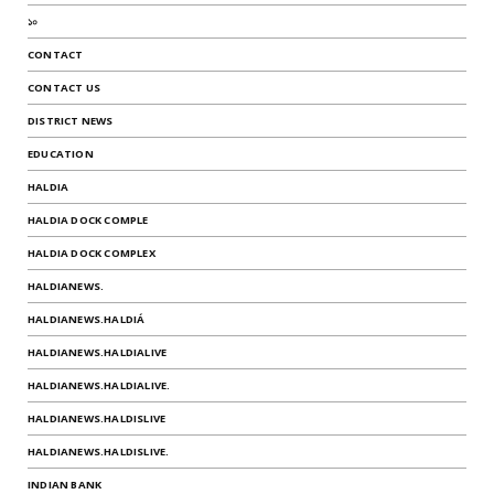
১০
CONTACT
CONTACT US
DISTRICT NEWS
EDUCATION
HALDIA
HALDIA DOCK COMPLE
HALDIA DOCK COMPLEX
HALDIANEWS.
HALDIANEWS.HALDIÁ
HALDIANEWS.HALDIALIVE
HALDIANEWS.HALDIALIVE.
HALDIANEWS.HALDISLIVE
HALDIANEWS.HALDISLIVE.
INDIAN BANK