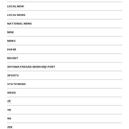
LOCAL NEW
LOCAL NEWS
NATIONAL NEWS
NEW
NEWS
PAPER
RECENT
SHYAMA PRASAD MUKHARJI PORT
SPORTS
STATE NEWS
VIDEO
এই
এবং
করে
থেকে