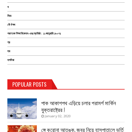
ধ
নিয়ে
নৌ ঔষধ
পরাণচক শিক্ষানিকেতন-এর(প্রতিষ্ঠা : ১১ জানুয়ারি ১৯০৭)
প্র
হয়
হলদিয়া
TEST PAGE
POPULAR POSTS
Haldia Bandar
August 14, 2019
পাক আকাশপথ এড়িয়ে চলার পরামর্শ মার্কিন
যুক্তরাষ্ট্রের !
January 02, 2020
ঙ্গে করোনা আতঙ্ক, জ্বর নিয়ে হাসপাতালে ভর্তি