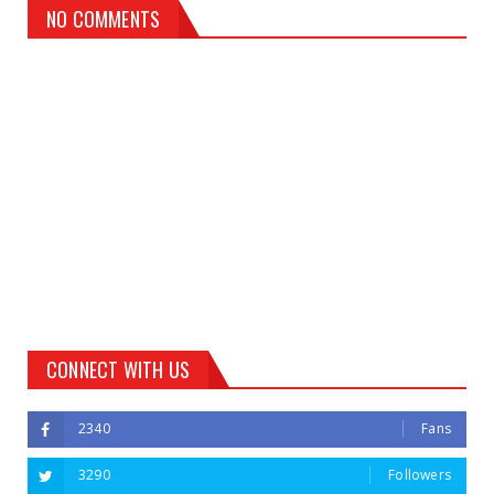
NO COMMENTS
CONNECT WITH US
2340
Fans
3290
Followers