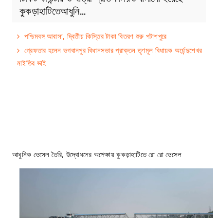
কুকড়াহাটিতেআধুনি…
পশ্চিমবঙ্গ আবাস’, দ্বিতীয় কিস্তির টাকা বিতরণ শুরু পটাশপুরে
গ্রেফতার হলেন ভগবানপুর বিধানসভার প্রাক্তন তৃণমূল বিধায়ক অর্ধেন্দুশেখর
মাইতির ভাই
আধুনিক ভেসেল তৈরি, উদ্বোধনের অপেক্ষায় কুকড়াহাটিতে রো রো ভেসেল