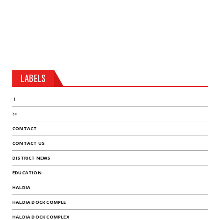
LABELS
।
১০
CONTACT
CONTACT US
DISTRICT NEWS
EDUCATION
HALDIA
HALDIA DOCK COMPLE
HALDIA DOCK COMPLEX