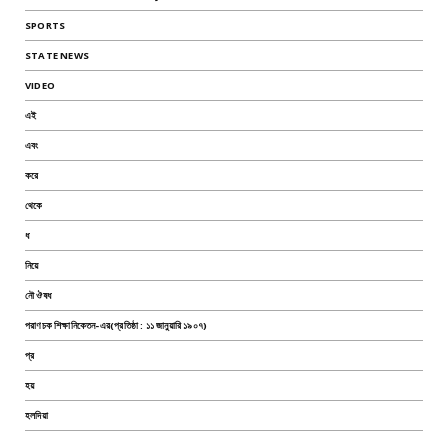
SPORTS
STATE NEWS
VIDEO
এই
এবং
করে
থেকে
ধ
নিয়ে
নৌ ঔষধ
পরাণচক শিক্ষানিকেতন-এর(প্রতিষ্ঠা : ১১ জানুয়ারি ১৯০৭)
প্র
হয়
হলদিয়া