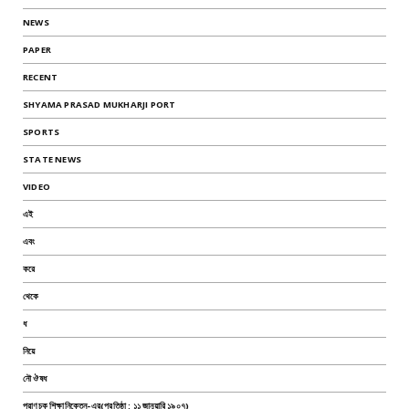
NEWS
PAPER
RECENT
SHYAMA PRASAD MUKHARJI PORT
SPORTS
STATE NEWS
VIDEO
এই
এবং
করে
থেকে
ধ
নিয়ে
নৌ ঔষধ
পরাণচক শিক্ষানিকেতন-এর(প্রতিষ্ঠা : ১১ জানুয়ারি ১৯০৭)