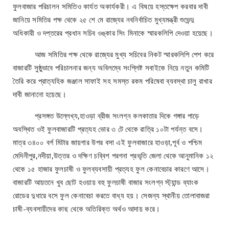
ফুলবাজার পরিচালন সমিতিও কার্যত অকার্যকরী। এ বিষয়ে হস্তক্ষেপ করবার দাবী
জানিয়ে সমিতির পক্ষ থেকে ২৫ শে মে রাজ্যের নবনির্বাচিত মুখ্যমন্ত্রী শুভেন্দু
অধিকারী ও দপ্তরের প্রধান সচিব ওঙ্কার সিং মিনাকে স্মারকলিপি দেওয়া হয়েছে।
আজ সমিতির পক্ষ থেকে রাজ্যের মুখ্য সচিবের নিকট স্মারকলিপি পেশ করে
বাজারটি সুষ্ঠুভাবে পরিচালনার জন্য অবিলম্বে সংশ্লিষ্ট সবাইকে নিয়ে নতুন কমিটি
তৈরি করে প্রাত্যহিক জঞ্জাল সাফাই সহ সমস্ত রকম পরিষেবা ব্যবস্থা চালু রাখার
দাবী জানানো হয়েছে।
প্রসঙ্গত উল্লেখ্য,হাওড়া ব্রীজ সংলগ্ন কলকাতার দিকে গঙ্গার পাড়ে
অবস্থিত ওই ফুলবাজারটি প্রত্যহ ভোর ৩ টে থেকে রাত্রি ১০টা পর্যন্ত বসে।
মাত্র ৩৪০০ বর্গ মিটার জায়গার উপর বসা এই ফুলবাজারে হাওড়া,পূর্ব ও পশ্চিম
মেদিনীপুর,নদীয়া,উত্তর ও দক্ষিণ চব্বিশ পরগনা প্রভৃতি জেলা থেকে আনুমানিক ১২
থেকে ১৫ হাজার ফুলচাষী ও ফুলব্যবসায়ী প্রত্যহ ফুল কেনাবেচার কারণে আসে।
বাজারটি আয়তনে খুব ছোট হওয়ায় বহু ফুলচাষী বাজার সংলগ্ন স্ট্যান্ড ব্যাংক
রোডের দুধারে বসে ফুল কেনাবেচা করতে বাধ্য হয়। সেজন্য স্থানীয় তোলাবাজরা
চাষী-ব্যবসায়ীদের কাছ থেকে অতিরিক্ত অর্থও আদায় করে।