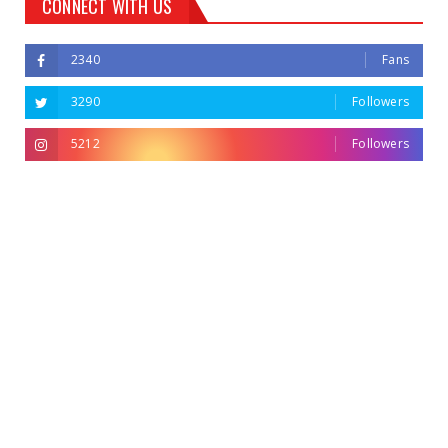
CONNECT WITH US
2340
Fans
3290
Followers
5212
Followers