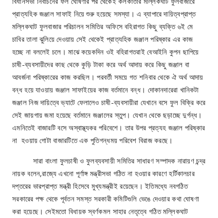
বিধানসভা নির্বাচনের ফল ঘোষণার পর থেকেই কলকাতার মল্লিকঘাট ফুলবাজারে
প্রাত্যহিক জঞ্জাল সাফাই নিয়ে শুরু হয়েছে সমস্যা। এ ব্যাপারে দায়িত্বপ্রাপ্ত
মল্লিকঘাট ফুলবাজার পরিচালন সমিতির অফিসে বহিরাগত কিছু ব্যক্তি ৬ই মে
চাবির তালা ঝুলিয়ে দেওয়ায় সেই থেকেই প্রাত্যহিক জঞ্জাল পরিষ্কার এর কাজ
হচ্ছে না বললেই চলে। মাঝে কয়েকদিন ওই বহিরাগতরাই বেআইনি কুপন ছাপিয়ে
চাষী-ব্যবসায়ীদের কাছ থেকে কুড়ি টাকা করে অর্থ আদায় করে কিছু জঞ্জাল বা
আবর্জনা পরিষ্কারের কাজ করছিল। পরবর্তী সময়ে গত শনিবার থেকে ঐ অর্থ আদায়
বন্ধ হয়ে যাওয়ায় জঞ্জাল সাফাইয়ের কাজ বর্তমানে বন্ধ। দোকানদারেরা খানিকটা
জঞ্জাল নিজ দায়িত্বে ভ্যাটে ফেলালেও চাষী-ব্যবসায়ীরা যেখানে বসে ফুল বিক্রি করে
সেই জায়গায় জমা হয়েছে বর্তমানে জঞ্জালের স্তুপ। যেখান থেকে ছড়াচ্ছে দুর্গন্ধ।
এমনিতেই বাজারটি বসে অস্বাস্থ্যকর পরিবেশে। তার উপর প্রত্যহ জঞ্জাল পরিষ্কার
না হওয়ায় গোটা বাজারটিতে এক পুতিগন্ধময় পরিবেশ বিরাজ করছে।
সারা বাংলা ফুলচাষী ও ফুলব্যবসায়ী সমিতির সাধারণ সম্পাদক নারায়ণ চন্দ্র
নায়ক বলেন,রাজ্যে এখনো পূর্ণাঙ্গ মন্ত্রীসভা গঠিত না হওয়ার কারণে হর্টিকালচার
দপ্তরের ভারপ্রাপ্ত মন্ত্রী হিসেবে মুখ্যমন্ত্রীই রয়েছেন। ইতিমধ্যে নবগঠিত
সরকারের পক্ষ থেকে পূর্বতন সমস্ত সরকারী কমিটিগুলি ভেঙে দেওয়ার কথা ঘোষণা
করা হয়েছে। সেইমতো বিধায়ক স্বর্ণকমল সাহার নেতৃত্বে গঠিত মল্লিকঘাট