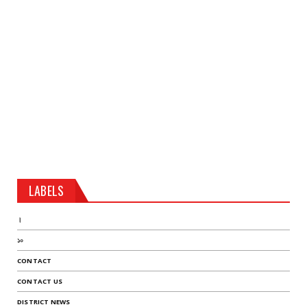
LABELS
।
১০
CONTACT
CONTACT US
DISTRICT NEWS