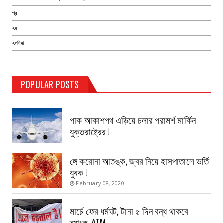
প্র
হয়
হলদিয়া
TEST PAGE
POPULAR POSTS
Haldia Bandar
August 14, 2019
পাক আকাশপথ এড়িয়ে চলার পরামর্শ মার্কিন
যুক্তরাষ্ট্রের !
ঙ্গে করোনা আতঙ্ক, জ্বর নিয়ে হাসপাতালে ভর্তি
যুবক !
February 08, 2020
মার্চে ফের ধর্মঘট, টানা ৫ দিন বন্ধ থাকবে
ব্যাংক-ATM