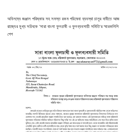
অবিলম্বে জঞ্জাল পরিষ্কার সহ সমস্ত রকম পরিষেবা ব্যবস্থা চালুর দাবীতে আজ
রাজ্যের মুখ্য সচিবকে 'সারা বাংলা ফুলচাষী ও ফুলব্যবসায়ী সমিতি'র স্মারকলিপি
পেশ