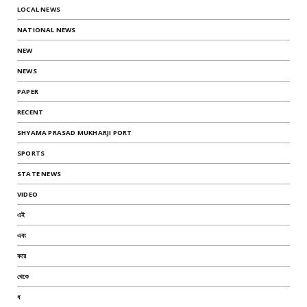
LOCAL NEWS
NATIONAL NEWS
NEW
NEWS
PAPER
RECENT
SHYAMA PRASAD MUKHARJI PORT
SPORTS
STATE NEWS
VIDEO
এই
এবং
করে
থেকে
ধ