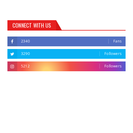
CONNECT WITH US
2340
Fans
3290
Followers
5212
Followers