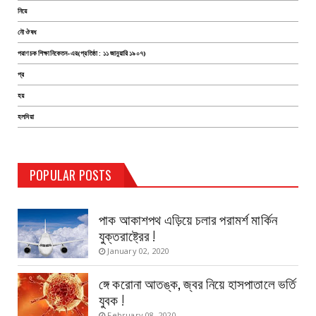
নিয়ে
নৌ ঔষধ
পরাণচক শিক্ষানিকেতন-এর(প্রতিষ্ঠা : ১১ জানুয়ারি ১৯০৭)
প্র
হয়
হলদিয়া
TEST PAGE
POPULAR POSTS
Haldia Bandar
August 14, 2019
পাক আকাশপথ এড়িয়ে চলার পরামর্শ মার্কিন
যুক্তরাষ্ট্রের !
January 02, 2020
ঙ্গে করোনা আতঙ্ক, জ্বর নিয়ে হাসপাতালে ভর্তি
যুবক !
February 08, 2020