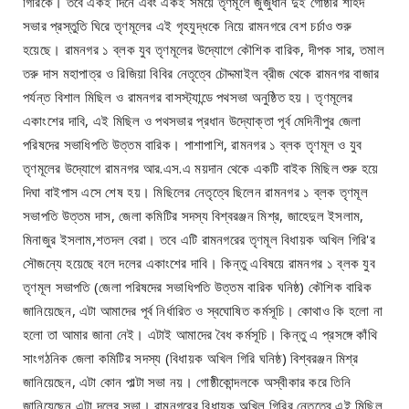
গিরিকে। তবে একই দিনে এবং একই সময়ে তৃণমূলে জুজুধান দুই গোষ্ঠীর শহিদ
সভার প্রস্তুতি ঘিরে তৃণমূলের এই গৃহযুদ্ধকে নিয়ে রামনগরে বেশ চর্চাও শুরু
হয়েছে। রামনগর ১ ব্লক যুব তৃণমূলের উদ্যোগে কৌশিক বারিক, দীপক সার, তমাল
তরু দাস মহাপাত্র ও রিজিয়া বিবির নেতৃত্বে চৌদ্দমাইল ব্রীজ থেকে রামনগর বাজার
পর্যন্ত বিশাল মিছিল ও রামনগর বাসস্ট্যান্ডে পথসভা অনুষ্ঠিত হয়। তৃণমূলের
একাংশের দাবি, এই মিছিল ও পথসভার প্রধান উদ্যোক্তা পূর্ব মেদিনীপুর জেলা
পরিষদের সভাধিপতি উত্তম বারিক। পাশাপাশি, রামনগর ১ ব্লক তৃণমূল ও যুব
তৃণমূলের উদ্যোগে রামনগর আর.এস.এ ময়দান থেকে একটি বাইক মিছিল শুরু হয়ে
দিঘা বাইপাস এসে শেষ হয়। মিছিলের নেতৃত্বে ছিলেন রামনগর ১ ব্লক তৃণমূল
সভাপতি উত্তম দাস, জেলা কমিটির সদস্য বিশ্বরঞ্জন মিশ্র, জাহেদুল ইসলাম,
মিনাজুর ইসলাম,শতদল বেরা। তবে এটি রামনগরের তৃণমূল বিধায়ক অখিল গিরি'র
সৌজন্যে হয়েছে বলে দলের একাংশের দাবি। কিন্তু এবিষয়ে রামনগর ১ ব্লক যুব
তৃণমূল সভাপতি (জেলা পরিষদের সভাধিপতি উত্তম বারিক ঘনিষ্ঠ) কৌশিক বারিক
জানিয়েছেন, এটা আমাদের পূর্ব নির্ধারিত ও স্বঘোষিত কর্মসূচি। কোথাও কি হলো না
হলো তা আমার জানা নেই। এটাই আমাদের বৈধ কর্মসূচি। কিন্তু এ প্রসঙ্গে কাঁথি
সাংগঠনিক জেলা কমিটির সদস্য (বিধায়ক অখিল গিরি ঘনিষ্ঠ) বিশ্বরঞ্জন মিশ্র
জানিয়েছেন, এটা কোন পাল্টা সভা নয়। গোষ্ঠীকোন্দলকে অস্বীকার করে তিনি
জানিয়েছেন এটা দলের সভা। রামনগরের বিধায়ক অখিল গিরির নেতৃত্বে এই মিছিল