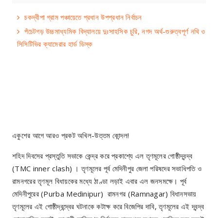
চকদ্বীপা গ্রাম পঞ্চায়েতে প্রধান উপপ্রধান নির্বাচন
পঁচেটগড় উচ্চমাধ্যমিক বিদ্যালয়ে দুঃসাহসিক চুরি, নগদ অর্থ-গুরুত্বপূর্ণ নথি ও
সিসিটিভির ক্যামেরার হার্ড ডিস্ক
একুশের আগে আরও প্রকট অখিল-উত্তম কোন্দল!
শহিদ দিবসের প্রস্তুতি সভাকে কেন্দ্র করে প্রকাশ্যে এল তৃণমূলের গোষ্ঠীদ্বন্দ্ব
(TMC inner clash) । তৃণমূলের পূর্ব মেদিনীপুর জেলা পরিষদের সভাধিপতি ও
রামনগরের তৃণমূল বিধায়কের মধ্যে ঠাণ্ডা লড়াই এবার এল জনসমক্ষে। পূর্ব
মেদিনীপুরের (Purba Medinipur) রামনগর (Ramnagar) বিধানসভায়
তৃণমূলের এই গোষ্ঠীদ্বন্দ্বের ঘটনাকে কটাক্ষ করে বিজেপির দাবি, তৃণমূলের এই দ্বন্দ্ব