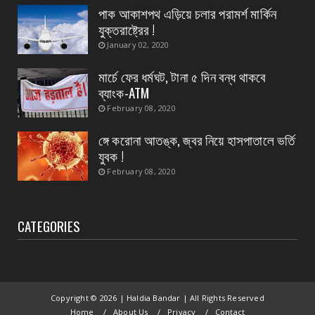
CONTACT
পাক আকাশপথ এড়িয়ে চলার পরামর্শ মার্কিন
তমলুক থানার বড় সাফল্য চুরি হওয়া এলপিজি গ্যাস
যুক্তরাষ্ট্রের !
সিলিন্ডার উদ্...
January 02, 2020
August 05, 2026
মার্চে ফের ধর্মঘট, টানা ৫ দিন বন্ধ থাকবে
CONTACT
ব্যাংক-ATM
পাইপ লাইনের গ*র্তে পড়ে শিশুর মৃ*ত্যু, ঘটনাস্থলে
February 08, 2020
উপস্থিত মহি...
ঙ্গে করোনা আতঙ্ক, জ্বর নিয়ে হাসপাতালে ভর্তি
August 05, 2026
যুবক !
February 08, 2020
CATEGORIES
Copyright ©
2026 | Haldia Bandar | All Rights Reserved
Home
About Us
Privacy
Contact