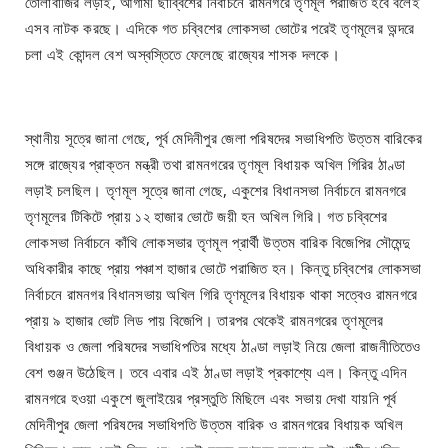
তোলাবাজির লড়াই, আগামী ছাব্বিশের নির্বাচনে রামনগরে তৃণমূল পরাজিত হবে বলেই
এসব নাটক করছে। এদিকে গত চব্বিশের লোকসভা ভোটের পরেই তৃণমূলের অন্দরে
চলা এই কোন্দল বেশ অস্বস্তিতে ফেলেছে রাজ্যের শাসক দলকে।
স্থানীয় সূত্রে জানা গেছে, পূর্ব মেদিনীপুর জেলা পরিষদের সভাধিপতি উত্তম বারিকের
সঙ্গে রাজ্যের প্রাক্তন মন্ত্রী তথা রামনগরের তৃণমূল বিধায়ক অখিল গিরির ঠাণ্ডা
লড়াই চলছিল। তৃণমূল সূত্রে জানা গেছে, একুশের বিধানসভা নির্বাচনে রামনগরে
তৃণমূলের টিকিটে প্রায় ১২ হাজার ভোটে জয়ী হন অখিল গিরি। গত চব্বিশের
লোকসভা নির্বাচনে কাঁথি লোকসভার তৃণমূল প্রার্থী উত্তম বারিক বিজেপির সৌমেন্দু
অধিকারীর কাছে প্রায় পঞ্চাশ হাজার ভোটে পরাজিত হন। কিন্তু চব্বিশের লোকসভা
নির্বাচনে রামনগর বিধানসভায় অখিল গিরি তৃণমূলের বিধায়ক থাকা সত্বেও রামনগরে
প্রায় ৯ হাজার ভোট লিড পায় বিজেপি। তারপর থেকেই রামনগরের তৃণমূলের
বিধায়ক ও জেলা পরিষদের সভাধিপতির মধ্যে ঠাণ্ডা লড়াই নিয়ে জেলা রাজনীতিতেও
বেশ গুঞ্জন উঠেছিল। তবে এবার এই ঠাণ্ডা লড়াই প্রকাশ্যে এল। কিন্তু এদিন
রামনগরে হওয়া একুশে জুলাইয়ের প্রস্তুতি মিছিলে এবং সভায় দেখা যায়নি পূর্ব
মেদিনীপুর জেলা পরিষদের সভাধিপতি উত্তম বারিক ও রামনগরের বিধায়ক অখিল