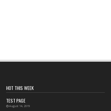
CONTACT
সংবাদপত্রের ধার্যকৃত সোনা ও রূপার গহনা দর :
August 05, 2026
CONTACT
বর্ষাকালেও নিরবচ্ছিন্ন জনসেবায় সিভিক ভলান্টিয়ারদের
পাশে পূ...
August 05, 2026
CONTACT
হলদিয়া রানি চকে বিক্ষোভ মিছিল ও পথ অবরোধে সামিল
হলেন সি আই ...
August 05, 2026
CONTACT
HOT THIS WEEK
পাঁশকুড়া এক নম্বর গ্রাম পঞ্চায়েতের বোর্ড গঠন করলো
বিজেপি
TEST PAGE
August 05, 2026
August 14, 2019