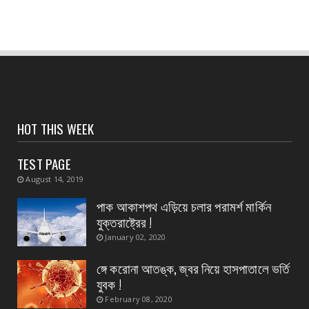
ব্যাংকের আধিকারিক,পরি...
August 06, 2026
CONTACT
সংবাদপত্রের ধার্যকৃত সোনা ও রূপার গহনা দর :
August 05, 2026
CONTACT
বর্ষাকালেও নিরবচ্ছিন্ন জনসেবায় সিভিক ভলান্টিয়ারদের
HOT THIS WEEK
পাশে পূ...
TEST PAGE
August 05, 2026
August 14, 2019
CONTACT
হলদিয়া রানি চকে বিক্ষোভ মিছিল ও পথ অবরোধে সামিল
পাক আকাশপথ এড়িয়ে চলার পরামর্শ মার্কিন
হলেন সি আই ...
যুক্তরাষ্ট্রের !
August 05, 2026
January 02, 2020
CONTACT
ঙ্গে করোনা আতঙ্ক, জ্বর নিয়ে হাসপাতালে ভর্তি
পাঁশকুড়া এক নম্বর গ্রাম পঞ্চায়েতের বোর্ড গঠন করলো
যুবক !
বিজেপি
February 08, 2020