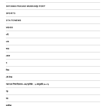
SHYAMA PRASAD MUKHARJI PORT
SPORTS
STATE NEWS
VIDEO
এই
এবং
করে
থেকে
ধ
নিয়ে
নৌ ঔষধ
পরাণচক শিক্ষানিকেতন-এর(প্রতিষ্ঠা : ১১ জানুয়ারি ১৯০৭)
প্র
হয়
হলদিয়া