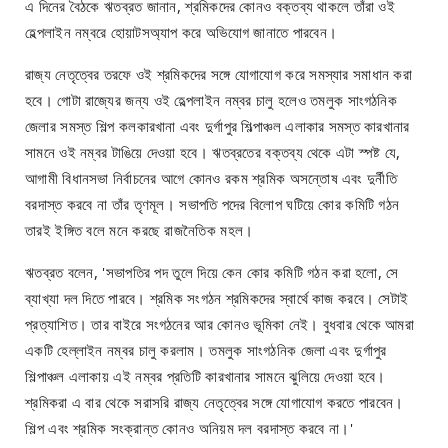
এ দিনের বৈঠকে ঋতব্রত জানান, শ্রমিকদের কোনও বক্তব্য থাকলে তাঁরা ওই
হেল্পলাইন নম্বরে হোয়াটসঅ্যাপ করে অভিযোগ জানাতে পারবেন।
রাজ্য নেতৃত্বের তরফে ওই শ্রমিকদের সঙ্গে যোগাযোগ করে সমস্যার সমাধান করা
হবে। গোটা রাজ্যের জন্য ওই হেল্পলাইন নম্বর চালু হলেও তমলুক সাংগঠনিক
জেলার সমস্ত শিল্প কলকারখানা এবং দুর্গাপুর শিল্পাঞ্চল এলাকার সমস্ত কারখানার
সামনে ওই নম্বর টাঙিয়ে দেওয়া হবে। ঋতব্রতের বক্তব্য থেকে এটা স্পষ্ট যে,
আগামী বিধানসভা নির্বাচনের আগে কোনও রকম শ্রমিক অসন্তোষ এবং দুর্নীতি
বরদাস্ত করবে না তাঁর তৃণমূল। সভাপতি পদের বিলোপ ঘটিয়ে কোর কমিটি গঠন
তারই ইঙ্গিত বলে মনে করছে রাজনৈতিক মহল।
ঋতব্রত বলেন, 'সভাপতির পদ তুলে দিয়ে কেন কোর কমিটি গঠন করা হলো, সে
ব্যাখ্যা দল দিতে পারবে। শ্রমিক সংগঠন শ্রমিকদের স্বার্থে কাজ করবে। সেটাই
প্রত্যাশিত। তার বাইরে সংগঠনের আর কোনও ভূমিকা নেই। বুধবার থেকে আমরা
একটি হেল্লাইন নম্বর চালু করলাম। তমলুক সাংগঠনিক জেলা এবং দুর্গাপুর
শিল্পাঞ্চল এলাকায় এই নম্বর প্রতিটি কারখানার সামনে ঝুলিয়ে দেওয়া হবে।
শ্রমিকরা এ বার থেকে সরাসরি রাজ্য নেতৃত্বের সঙ্গে যোগাযোগ করতে পারবেন।
শিল্প এবং শ্রমিক সংক্রান্ত কোনও অনিয়ম দল বরদাস্ত করবে না।'