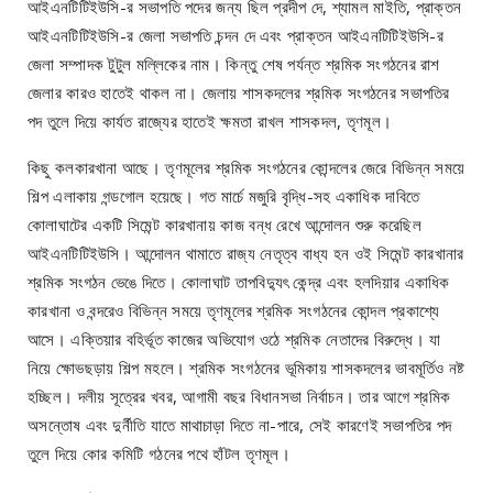
আইএনটিটিইউসি-র সভাপতি পদের জন্য ছিল প্রদীপ দে, শ্যামল মাইতি, প্রাক্তন
আইএনটিটিইউসি-র জেলা সভাপতি চন্দন দে এবং প্রাক্তন আইএনটিটিইউসি-র
জেলা সম্পাদক টুটুল মল্লিকের নাম। কিন্তু শেষ পর্যন্ত শ্রমিক সংগঠনের রাশ
জেলার কারও হাতেই থাকল না। জেলায় শাসকদলের শ্রমিক সংগঠনের সভাপতির
পদ তুলে দিয়ে কার্যত রাজ্যের হাতেই ক্ষমতা রাখল শাসকদল, তৃণমূল।
কিছু কলকারখানা আছে। তৃণমূলের শ্রমিক সংগঠনের কোন্দলের জেরে বিভিন্ন সময়ে
শিল্প এলাকায় গন্ডগোল হয়েছে। গত মার্চে মজুরি বৃদ্ধি-সহ একাধিক দাবিতে
কোলাঘাটের একটি সিমেন্ট কারখানায় কাজ বন্ধ রেখে আন্দোলন শুরু করেছিল
আইএনটিটিইউসি। আন্দোলন থামাতে রাজ্য নেতৃত্ব বাধ্য হন ওই সিমেন্ট কারখানার
শ্রমিক সংগঠন ভেঙে দিতে। কোলাঘাট তাপবিদ্যুৎ কেন্দ্র এবং হলদিয়ার একাধিক
কারখানা ও বন্দরেও বিভিন্ন সময়ে তৃণমূলের শ্রমিক সংগঠনের কোন্দল প্রকাশ্যে
আসে। এক্তিয়ার বহির্ভূত কাজের অভিযোগ ওঠে শ্রমিক নেতাদের বিরুদ্ধে। যা
নিয়ে ক্ষোভছড়ায় শিল্প মহলে। শ্রমিক সংগঠনের ভূমিকায় শাসকদলের ভাবমূর্তিও নষ্ট
হচ্ছিল। দলীয় সূত্রের খবর, আগামী বছর বিধানসভা নির্বাচন। তার আগে শ্রমিক
অসন্তোষ এবং দুর্নীতি যাতে মাথাচাড়া দিতে না-পারে, সেই কারণেই সভাপতির পদ
তুলে দিয়ে কোর কমিটি গঠনের পথে হাঁটল তৃণমূল।