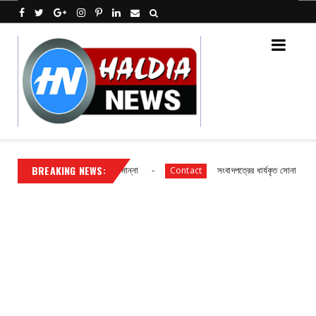
BREAKING NEWS:
নতুন বোর্ড গঠন, প্রধান পদে মদন মান্না
সংবাদপত্রের ধার্যকৃত সোনা ও রুপার গয়না 
Contact