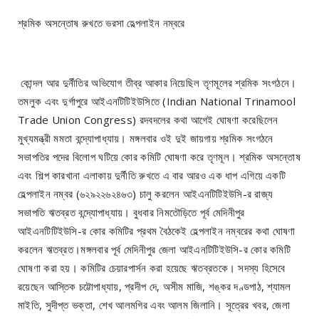
শ্রমিক অসন্তোষ রুখতে ভরসা হেল্পলাইন নম্বরে
কোন্দল আর দুর্নীতির অভিযোগ তীব্র আকার নিয়েছিল তৃণমূলের শ্রমিক সংগঠনে।
তমলুক এবং দুর্গাপুরে আইএনটিটিইউসিতে (Indian National Trinamool
Trade Union Congress) রদবদলের কথা আগেই ঘোষণা করেছিলেন
মুখ্যমন্ত্রী মমতা বন্দ্যোপাধ্যায়। মঙ্গলবার ওই দুই জায়গায় শ্রমিক সংগঠনে
সভাপতির পদের বিলোপ ঘটিয়ে কোর কমিটি ঘোষণা করে তৃণমূল। শ্রমিক অসন্তোষ
এবং শিল্প কারখানা এলাকায় দুর্নীতি রুখতে এ বার আরও এক ধাপ এগিয়ে একটি
হেল্পলাইন নম্বর (৬২৯২২৬২৪৬৩) চালু করলেন আইএনটিটিইউসি-র রাজ্য
সভাপতি ঋতব্রত বন্দ্যোপাধ্যায়। বুধবার নিমতৌড়িতে পূর্ব মেদিনীপুর
আইএনটিটিইউসি-র কোর কমিটির প্রথম বৈঠকেই হেল্পলাইন নম্বরের কথা ঘোষণা
করলেন ঋতব্রত।মঙ্গলবার পূর্ব মেদিনীপুর জেলা আইএনটিটিইউসি-র কোর কমিটি
ঘোষণা করা হয়। কমিটির চেয়ারপার্সন করা হয়েছে ঋতব্রতকে। সদস্য হিসেবে
রয়েছেন আস্তিক চট্টোপাধ্যায়, প্রদীপ দে, অসীম মাজি, শঙ্কর দণ্ডপাঠ, শ্যামল
মাইতি, সুদীপ্ত ভক্তা, শেখ আলমগির এবং আলম জিলানি। সূত্রের খবর, জেলা