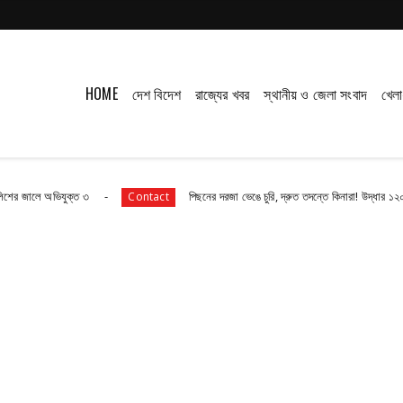
HOME
দেশ বিদেশ
রাজ্যের খবর
স্থানীয় ও জেলা সংবাদ
খেলা
যুক্ত ৩
পিছনের দরজা ভেঙে চুরি, দ্রুত তদন্তে কিনারা! উদ্ধার ১২০টি কাঁসার সামগ্
Contact