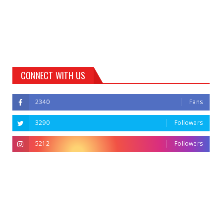
CONNECT WITH US
2340
Fans
3290
Followers
5212
Followers