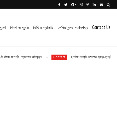
ধুলো
শিক্ষা সংস্কৃতি
ভিডিও গ্যালারি
হলদিয়া বন্দর সংবাদপত্র
Contact Us
রী, গ্রেফতার অভিযুক্ত
হলদিয়া গভমেন্ট কলেজের ছাত্র-ছাত্রীরা রয়েছে আতঙ্কে?
Contact