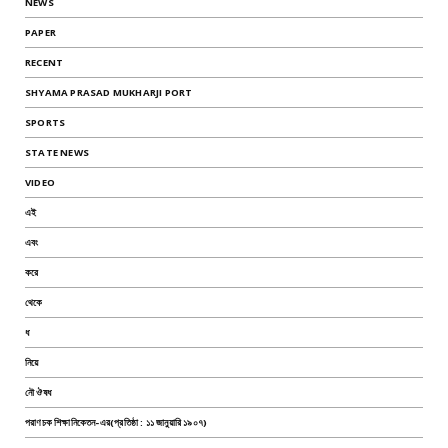
NEWS
PAPER
RECENT
SHYAMA PRASAD MUKHARJI PORT
SPORTS
STATE NEWS
VIDEO
এই
এবং
করে
থেকে
ধ
নিয়ে
নৌ ঔষধ
পরাণচক শিক্ষানিকেতন-এর(প্রতিষ্ঠা : ১১ জানুয়ারি ১৯০৭)