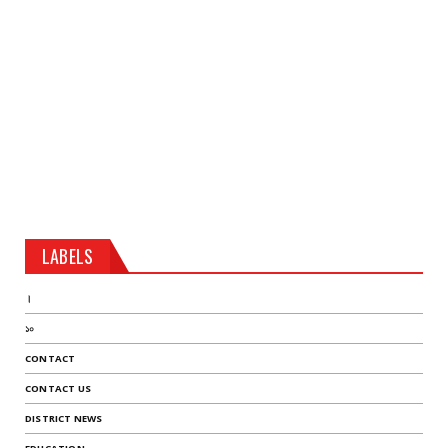
LABELS
।
১০
CONTACT
CONTACT US
DISTRICT NEWS