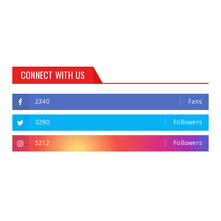
CONNECT WITH US
2340
Fans
3290
Followers
5212
Followers