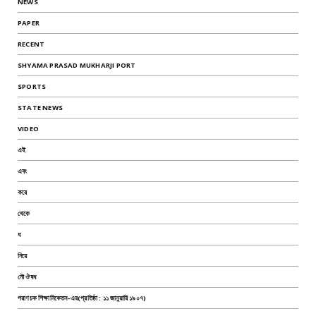
NEWS
PAPER
RECENT
SHYAMA PRASAD MUKHARJI PORT
SPORTS
STATE NEWS
VIDEO
এই
এবং
করে
থেকে
ধ
নিয়ে
নৌ ঔষধ
পরাণচক শিক্ষানিকেতন-এর(প্রতিষ্ঠা : ১১ জানুয়ারি ১৯০৭)