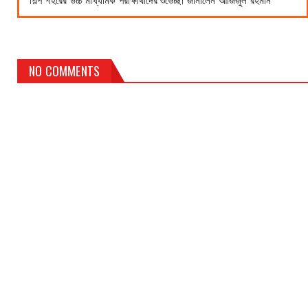
শিল্প শহরের উচ্চ মাধ্যমিক পরীক্ষার্থীদের শুভেচ্ছা জানালেন আজিজুল রহমান
NO COMMENTS