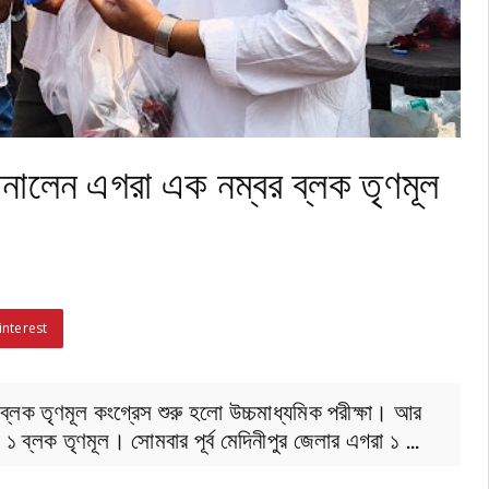
া জানালেন এগরা এক নম্বর ব্লক তৃণমূল
interest
র ব্লক তৃণমূল কংগ্রেস শুরু হলো উচ্চমাধ্যমিক পরীক্ষা। আর
গরা ১ ব্লক তৃণমূল। সোমবার পূর্ব মেদিনীপুর জেলার এগরা ১ …