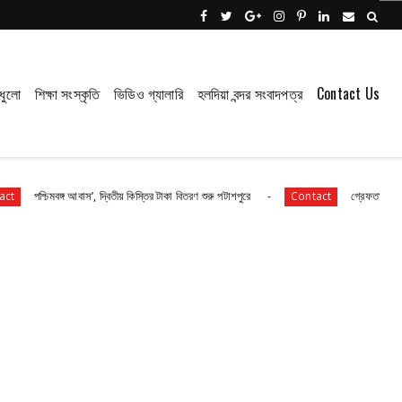
ধুলো
শিক্ষা সংস্কৃতি
ভিডিও গ্যালারি
হলদিয়া বন্দর সংবাদপত্র
Contact Us
্গ আবাস’, দ্বিতীয় কিস্তির টাকা বিতরণ শুরু পটাশপুরে
গ্রেফতার হলেন ভগবানপুর বিধানস
Contact