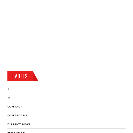
LABELS
।
১০
CONTACT
CONTACT US
DISTRICT NEWS