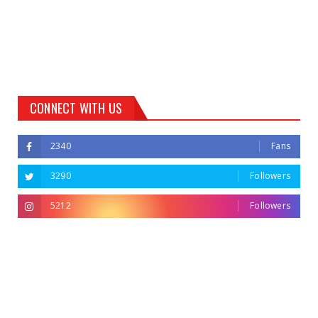
CONNECT WITH US
2340
Fans
3290
Followers
5212
Followers