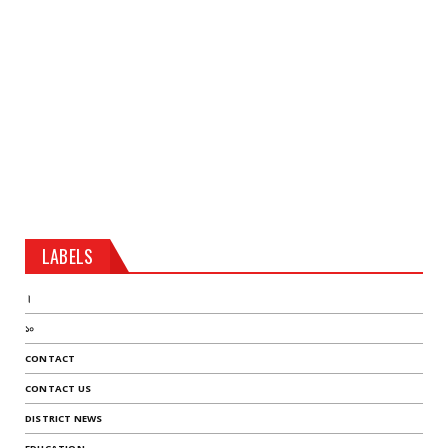
LABELS
।
১০
CONTACT
CONTACT US
DISTRICT NEWS