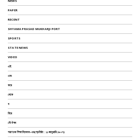
NEWS
PAPER
RECENT
SHYAMA PRASAD MUKHARJI PORT
SPORTS
STATE NEWS
VIDEO
এই
এবং
করে
থেকে
ধ
নিয়ে
নৌ ঔষধ
পরাণচক শিক্ষানিকেতন-এর(প্রতিষ্ঠা : ১১ জানুয়ারি ১৯০৭)