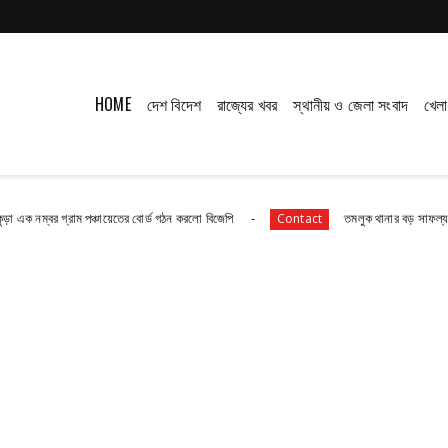
HOME
দেশ বিদেশ
রাজ্যের খবর
স্থানীয় ও জেলা সংবাদ
খেলা
 গ্রাম পঞ্চায়েতের বোর্ড গঠন করলো বিজেপি
তমলুক থানার বড় সাফল্য চুরি হওয়া এলপ
Contact