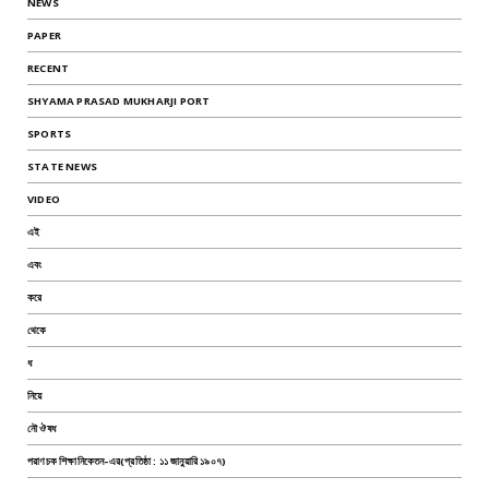
NEWS
PAPER
RECENT
SHYAMA PRASAD MUKHARJI PORT
SPORTS
STATE NEWS
VIDEO
এই
এবং
করে
থেকে
ধ
নিয়ে
নৌ ঔষধ
পরাণচক শিক্ষানিকেতন-এর(প্রতিষ্ঠা : ১১ জানুয়ারি ১৯০৭)