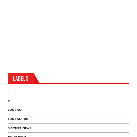
LABELS
।
১০
CONTACT
CONTACT US
DISTRICT NEWS