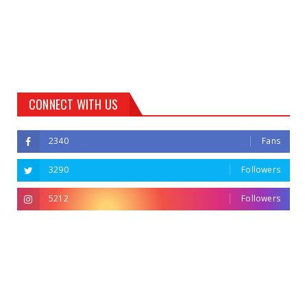
CONNECT WITH US
2340
Fans
3290
Followers
5212
Followers