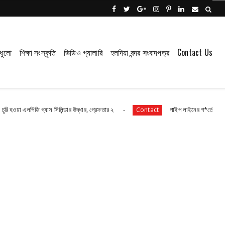
ধুলো
শিক্ষা সংস্কৃতি
ভিডিও গ্যালারি
হলদিয়া বন্দর সংবাদপত্র
Contact Us
িজি গ্যাস সিলিন্ডার উদ্ধার, গ্রেফতার ২
পাইপ লাইনের গ*র্তে পড়ে শিশুর মৃ*ত্যু, 
Contact