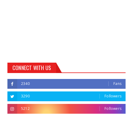
CONNECT WITH US
2340
Fans
3290
Followers
5212
Followers