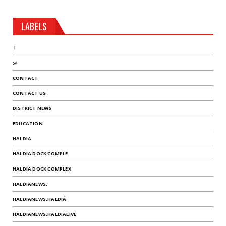
LABELS
।
১০
CONTACT
CONTACT US
DISTRICT NEWS
EDUCATION
HALDIA
HALDIA DOCK COMPLE
HALDIA DOCK COMPLEX
HALDIANEWS.
HALDIANEWS.HALDIÁ
HALDIANEWS.HALDIALIVE