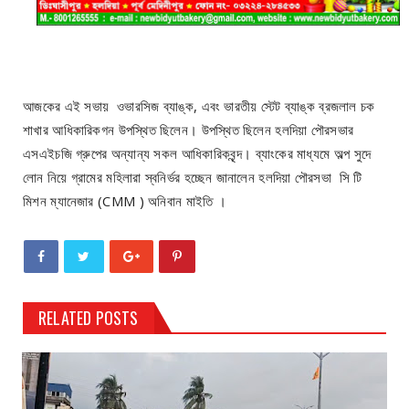
আজকের এই সভায় ওভারসিজ ব্যাঙ্ক, এবং ভারতীয় স্টেট ব্যাঙ্ক ব্রজলাল চক
শাখার আধিকারিকগন উপস্থিত ছিলেন। উপস্থিত ছিলেন হলদিয়া পৌরসভার
এসএইচজি গ্রুপের অন্যান্য সকল আধিকারিকবৃন্দ। ব্যাংকের মাধ্যমে অল্প সুদে
লোন নিয়ে গ্রামের মহিলারা স্বনির্ভর হচ্ছেন জানালেন হলদিয়া পৌরসভা সি টি
মিশন ম্যানেজার (CMM ) অনিবান মাইতি ।
RELATED POSTS