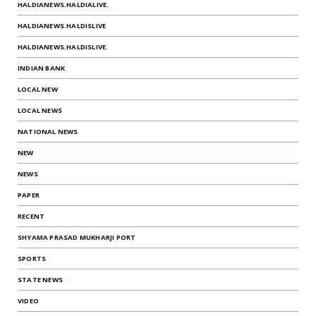
HALDIANEWS.HALDIALIVE.
HALDIANEWS.HALDISLIVE
HALDIANEWS.HALDISLIVE.
INDIAN BANK
LOCAL NEW
LOCAL NEWS
NATIONAL NEWS
NEW
NEWS
PAPER
RECENT
SHYAMA PRASAD MUKHARJI PORT
SPORTS
STATE NEWS
VIDEO