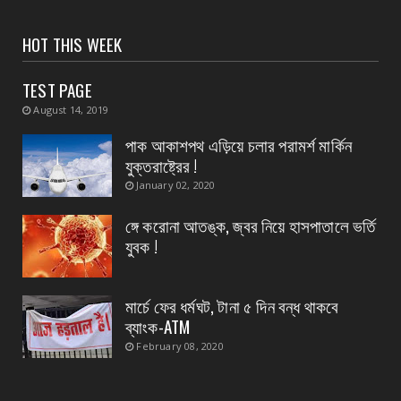
August 06, 2026
CONTACT
HOT THIS WEEK
গ্রেফতার হলেন ভগবানপুর বিধানসভার প্রাক্তন তৃণমূল
বিধায়ক অর্...
TEST PAGE
August 06, 2026
August 14, 2019
CONTACT
পাক আকাশপথ এড়িয়ে চলার পরামর্শ মার্কিন
আবাস যোজনা দ্বিতীয় পর্যায়ে টাকা ১০০ জনের হাতে চেক
যুক্তরাষ্ট্রের !
তুলেদিল...
January 02, 2020
August 06, 2026
ঙ্গে করোনা আতঙ্ক, জ্বর নিয়ে হাসপাতালে ভর্তি
CONTACT
যুবক !
চকদ্বীপা গ্রাম পঞ্চায়েতে প্রধান উপপ্রধান নির্বাচন
August 06, 2026
মার্চে ফের ধর্মঘট, টানা ৫ দিন বন্ধ থাকবে
ব্যাংক-ATM
February 08, 2020