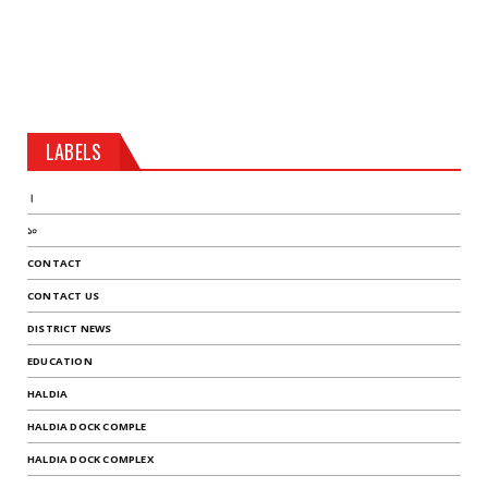
LABELS
।
১০
CONTACT
CONTACT US
DISTRICT NEWS
EDUCATION
HALDIA
HALDIA DOCK COMPLE
HALDIA DOCK COMPLEX