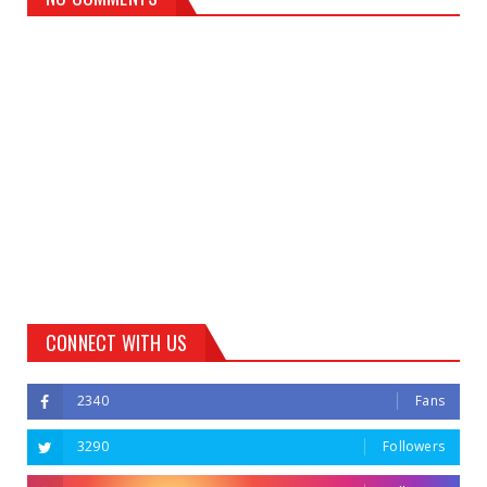
CONNECT WITH US
2340
Fans
3290
Followers