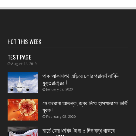
CONTACT
পশ্চিমবঙ্গ আবাস’, দ্বিতীয় কিস্তির টাকা বিতরণ শুরু
পটাশপুরে
August 06, 2026
CONTACT
HOT THIS WEEK
গ্রেফতার হলেন ভগবানপুর বিধানসভার প্রাক্তন তৃণমূল
বিধায়ক অর্...
TEST PAGE
August 06, 2026
August 14, 2019
CONTACT
পাক আকাশপথ এড়িয়ে চলার পরামর্শ মার্কিন
আবাস যোজনা দ্বিতীয় পর্যায়ে টাকা ১০০ জনের হাতে চেক
যুক্তরাষ্ট্রের !
তুলেদিল...
January 02, 2020
August 06, 2026
ঙ্গে করোনা আতঙ্ক, জ্বর নিয়ে হাসপাতালে ভর্তি
CONTACT
যুবক !
চকদ্বীপা গ্রাম পঞ্চায়েতে প্রধান উপপ্রধান নির্বাচন
February 08, 2020
August 06, 2026
মার্চে ফের ধর্মঘট, টানা ৫ দিন বন্ধ থাকবে