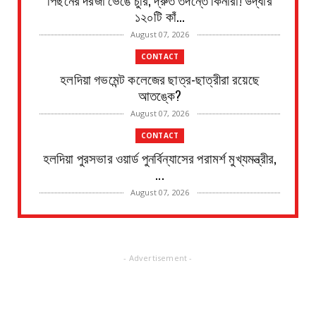
১২০টি কাঁ...
August 07, 2026
CONTACT
হলদিয়া গভমেন্ট কলেজের ছাত্র-ছাত্রীরা রয়েছে
আতঙ্কে?
August 07, 2026
CONTACT
হলদিয়া পুরসভার ওয়ার্ড পুনর্বিন্যাসের পরামর্শ মুখ্যমন্ত্রীর,
...
August 07, 2026
CONTACT
সংবাদপত্রের ধার্যকৃত সোনা ও রূপার গহনা দর:
August 07, 2026
- Advertisement -
CONTACT
বিদ্যুৎপৃষ্ঠ হয়ে মহিলার মৃত্যু