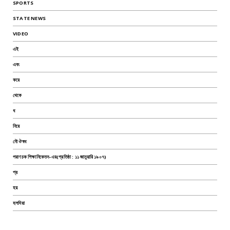
SPORTS
STATE NEWS
VIDEO
এই
এবং
করে
থেকে
ধ
নিয়ে
নৌ ঔষধ
পরাণচক শিক্ষানিকেতন-এর(প্রতিষ্ঠা : ১১ জানুয়ারি ১৯০৭)
প্র
হয়
হলদিয়া