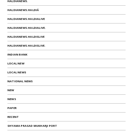
HALDIANEWS.
HALDIANEWS.HALDIÁ
HALDIANEWS.HALDIALIVE
HALDIANEWS.HALDIALIVE.
HALDIANEWS.HALDISLIVE
HALDIANEWS.HALDISLIVE.
INDIAN BANK
LOCAL NEW
LOCAL NEWS
NATIONAL NEWS
NEW
NEWS
PAPER
RECENT
SHYAMA PRASAD MUKHARJI PORT