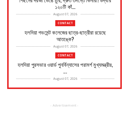
১২০টি কাঁ...
August 07, 2026
CONTACT
হলদিয়া গভমেন্ট কলেজের ছাত্র-ছাত্রীরা রয়েছে
আতঙ্কে?
August 07, 2026
CONTACT
হলদিয়া পুরসভার ওয়ার্ড পুনর্বিন্যাসের পরামর্শ মুখ্যমন্ত্রীর,
...
August 07, 2026
CONTACT
সংবাদপত্রের ধার্যকৃত সোনা ও রূপার গহনা দর:
August 07, 2026
- Advertisement -
CONTACT
বিদ্যুৎপৃষ্ঠ হয়ে মহিলার মৃত্যু