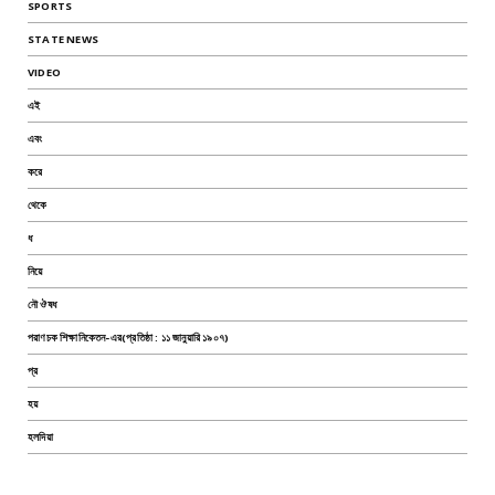
SPORTS
STATE NEWS
VIDEO
এই
এবং
করে
থেকে
ধ
নিয়ে
নৌ ঔষধ
পরাণচক শিক্ষানিকেতন-এর(প্রতিষ্ঠা : ১১ জানুয়ারি ১৯০৭)
প্র
হয়
হলদিয়া