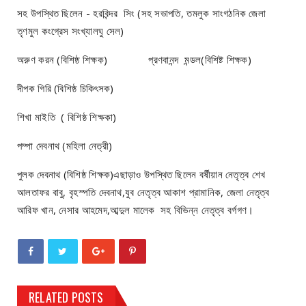
সহ উপস্থিত ছিলেন - হরবিন্দর সিং (সহ সভাপতি, তমলুক সাংগঠনিক জেলা
তৃণমুল কংগ্রেস সংখ্যালঘু সেল)
অরুণ করন (বিশিষ্ঠ শিক্ষক) প্রণবানন্দ মন্ডল(বিশিষ্ট শিক্ষক)
দীপক গিরি (বিশিষ্ঠ চিকিৎসক)
শিখা মাইতি ( বিশিষ্ঠ শিক্ষকা)
পম্পা দেবনাথ (মহিলা নেত্রী)
পুলক দেবনাথ (বিশিষ্ঠ শিক্ষক)এছাড়াও উপস্থিত ছিলেন বর্ষীয়ান নেতৃত্ব শেখ
আলতাফর বাবু, বৃহস্পতি দেবনাথ,যুব নেতৃত্ব আকাশ প্রামানিক, জেলা নেতৃত্ব
আরিফ খান, নেসার আহমেদ,আব্দুল মালেক সহ বিভিন্ন নেতৃত্ব বর্গগণ।
RELATED POSTS