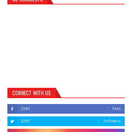
CONNECT WITH US
2340
Fans
3290
Followers