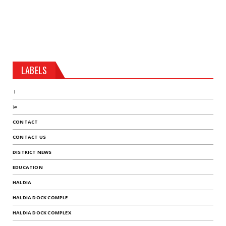
LABELS
।
১০
CONTACT
CONTACT US
DISTRICT NEWS
EDUCATION
HALDIA
HALDIA DOCK COMPLE
HALDIA DOCK COMPLEX