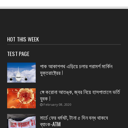
CONTACT
পশ্চিমবঙ্গ আবাস’, দ্বিতীয় কিস্তির টাকা বিতরণ শুরু
পটাশপুরে
August 06, 2026
CONTACT
HOT THIS WEEK
গ্রেফতার হলেন ভগবানপুর বিধানসভার প্রাক্তন তৃণমূল
বিধায়ক অর্...
TEST PAGE
August 06, 2026
পাক আকাশপথ এড়িয়ে চলার পরামর্শ মার্কিন
CONTACT
যুক্তরাষ্ট্রের !
আবাস যোজনা দ্বিতীয় পর্যায়ে টাকা ১০০ জনের হাতে চেক
তুলেদিল...
ঙ্গে করোনা আতঙ্ক, জ্বর নিয়ে হাসপাতালে ভর্তি
August 06, 2026
যুবক !
CONTACT
February 08, 2020
চকদ্বীপা গ্রাম পঞ্চায়েতে প্রধান উপপ্রধান নির্বাচন
মার্চে ফের ধর্মঘট, টানা ৫ দিন বন্ধ থাকবে
August 06, 2026
ব্যাংক-ATM