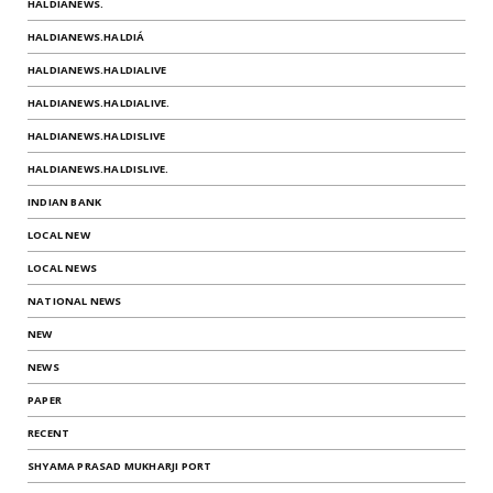
HALDIANEWS.
HALDIANEWS.HALDIÁ
HALDIANEWS.HALDIALIVE
HALDIANEWS.HALDIALIVE.
HALDIANEWS.HALDISLIVE
HALDIANEWS.HALDISLIVE.
INDIAN BANK
LOCAL NEW
LOCAL NEWS
NATIONAL NEWS
NEW
NEWS
PAPER
RECENT
SHYAMA PRASAD MUKHARJI PORT