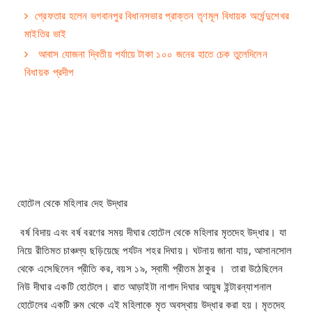
গ্রেফতার হলেন ভগবানপুর বিধানসভার প্রাক্তন তৃণমূল বিধায়ক অর্ধেন্দুশেখর
মাইতির ভাই
আবাস যোজনা দ্বিতীয় পর্যায়ে টাকা ১০০ জনের হাতে চেক তুলেদিলেন
বিধায়ক প্রদীপ
হোটেল থেকে মহিলার দেহ উদ্ধার
বর্ষ বিদায় এবং বর্ষ বরণের সময় দীঘার হোটেল থেকে মহিলার মৃতদেহ উদ্ধার। যা
নিয়ে রীতিমত চাঞ্চল্য ছড়িয়েছে পর্যটন শহর দিঘায়। ঘটনায় জানা যায়, আসানসোল
থেকে এসেছিলেন প্রীতি কর, বয়স ১৯, স্বামী প্রীতম ঠাকুর । তারা উঠেছিলেন
নিউ দীঘার একটি হোটেলে। রাত আড়াইটা নাগাদ দিঘার আয়ুষ ইন্টারন্যাশনাল
হোটেলের একটি রুম থেকে এই মহিলাকে মৃত অবস্থায় উদ্ধার করা হয়। মৃতদেহ