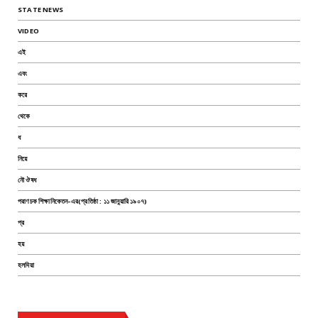
STATE NEWS
VIDEO
এই
এবং
করে
থেকে
ধ
নিয়ে
নৌ ঔষধ
পরাণচক শিক্ষানিকেতন-এর(প্রতিষ্ঠা : ১১ জানুয়ারি ১৯০৭)
প্র
হয়
হলদিয়া
TEST PAGE