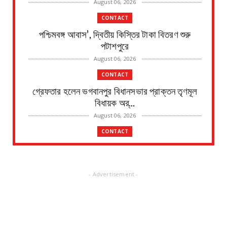
August 06, 2026
CONTACT
পশ্চিমবঙ্গ আবাস’, দ্বিতীয় কিস্তির টাকা বিতরণ শুরু
পটাশপুরে
August 06, 2026
CONTACT
গ্রেফতার হলেন ভগবানপুর বিধানসভার প্রাক্তন তৃণমূল
বিধায়ক অর্...
August 06, 2026
CONTACT
আবাস যোজনা দ্বিতীয় পর্যায়ে টাকা ১০০ জনের হাতে চেক
তুলেদিল...
August 06, 2026
- Advertisement -
CONTACT
চকদ্বীপা গ্রাম পঞ্চায়েতে প্রধান উপপ্রধান নির্বাচন
August 06, 2026