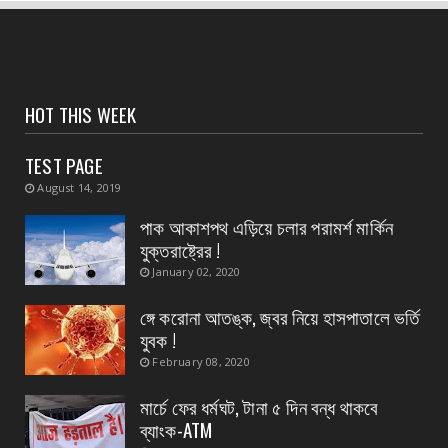
হলদিয়া রানি চকে বিক্ষোভ মিছিল ও পথ অবরোধে সামিল
হলেন সি আই ...
August 05, 2026
CONTACT
HOT THIS WEEK
পাঁশকুড়া এক নম্বর গ্রাম পঞ্চায়েতের বোর্ড গঠন করলো
বিজেপি
TEST PAGE
August 05, 2026
August 14, 2019
CONTACT
পাক আকাশপথ এড়িয়ে চলার পরামর্শ মার্কিন
তমলুক থানার বড় সাফল্য চুরি হওয়া এলপিজি গ্যাস
যুক্তরাষ্ট্রের !
সিলিন্ডার উদ্...
January 02, 2020
August 05, 2026
ঙ্গে করোনা আতঙ্ক, জ্বর নিয়ে হাসপাতালে ভর্তি
CONTACT
যুবক !
পাইপ লাইনের গ*র্তে পড়ে শিশুর মৃ*ত্যু, ঘটনাস্থলে
February 08, 2020
উপস্থিত মহি...
মার্চে ফের ধর্মঘট, টানা ৫ দিন বন্ধ থাকবে
August 05, 2026
ব্যাংক-ATM