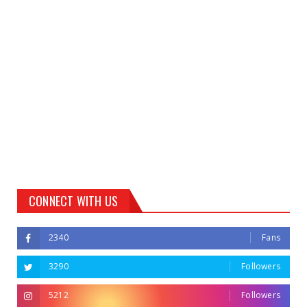
CONNECT WITH US
2340
Fans
3290
Followers
5212
Followers