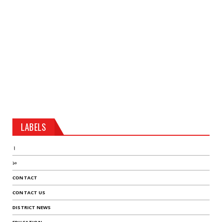
LABELS
।
১০
CONTACT
CONTACT US
DISTRICT NEWS