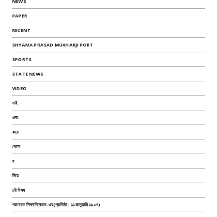
NEWS
PAPER
RECENT
SHYAMA PRASAD MUKHARJI PORT
SPORTS
STATE NEWS
VIDEO
এই
এবং
করে
থেকে
ধ
নিয়ে
নৌ ঔষধ
পরাণচক শিক্ষানিকেতন-এর(প্রতিষ্ঠা : ১১ জানুয়ারি ১৯০৭)