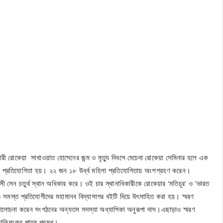
 নারী রোকেয়া সাখাওয়াত হোসেনের জন্ম ও মৃত্যু দিবসে মেচেদা রোকেয়া সেমিনার হলে এক
্মীতা প্রতিযোগিতা হয়। ২২ জন ১৮ উর্ধ্ব মহিলা প্রতিযোগিতায় অংশগ্রহণ করেন।
া বক্সী সেন চতুর্থ স্থান অধিকার করে। ওই চার স্থানাধিকারীকে রোকেয়ার 'মতিচূর' ও 'ভারত
়াও সমস্ত প্রতিযোগীদের মহামানব বিদ্যাসাগর বইটি দিয়ে উৎসাহিত করা হয়। স্মরণ
র আলোচনা করেন সংগঠনের অন্যতম সদস্যা অধ্যাপিকা অনুরূপা দাস।এছাড়াও স্মরণ
ি,কালিশংকর পাত্র প্রমূখ।