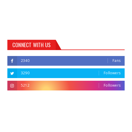
CONNECT WITH US
2340
Fans
3290
Followers
5212
Followers