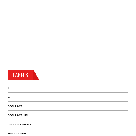
LABELS
।
১০
CONTACT
CONTACT US
DISTRICT NEWS
EDUCATION