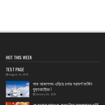
CONTACT
৫ ই আগস্ট শিবদাস ঘোষের ৫১তম স্মরণ দিবস জেলা জুড়ে
উদযাপন
August 05, 2026
CONTACT
ভগবানপুর এক ব্লকের গুড়গ্রাম গ্রাম পঞ্চায়েত গেল
বিজেপির দখল...
August 05, 2026
CONTACT
HOT THIS WEEK
তুমি তোমার সবচেয়ে কাছের ৫ জনের গড়— আশিস
কুমার পণ্ডা
TEST PAGE
August 04, 2026
August 14, 2019
CONTACT
পাক আকাশপথ এড়িয়ে চলার পরামর্শ মার্কিন
অদক্ষ কায়িক শ্রমের জন্য পশ্চিমবঙ্গ রাজ্যের ক্ষেত্রে
যুক্তরাষ্ট্রের !
প্রযোজ্...
January 02, 2020
August 04, 2026
ঙ্গে করোনা আতঙ্ক, জ্বর নিয়ে হাসপাতালে ভর্তি