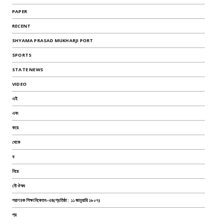
PAPER
RECENT
SHYAMA PRASAD MUKHARJI PORT
SPORTS
STATE NEWS
VIDEO
এই
এবং
করে
থেকে
ধ
নিয়ে
নৌ ঔষধ
পরাণচক শিক্ষানিকেতন-এর(প্রতিষ্ঠা : ১১ জানুয়ারি ১৯০৭)
প্র