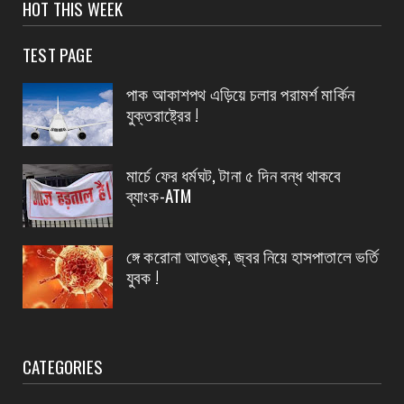
সংবাদপত্রের ধার্যকৃত সোনা ও রূপার গহনা দর:
HOT THIS WEEK
August 07, 2026
TEST PAGE
CONTACT
বিদ্যুৎপৃষ্ঠ হয়ে মহিলার মৃত্যু
পাক আকাশপথ এড়িয়ে চলার পরামর্শ মার্কিন
যুক্তরাষ্ট্রের !
August 07, 2026
CONTACT
নৈপুর গ্রাম পঞ্চায়েতে বিজেপির নতুন বোর্ড গঠন, প্রধান
মার্চে ফের ধর্মঘট, টানা ৫ দিন বন্ধ থাকবে
পদে মদ...
ব্যাংক-ATM
August 07, 2026
ঙ্গে করোনা আতঙ্ক, জ্বর নিয়ে হাসপাতালে ভর্তি
যুবক !
CATEGORIES