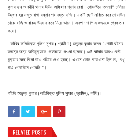
কুমার দান ও কাঁথি থানার টাউন অফিসার প্রণব বেরা। গোডাউনে তল্লাশি চালিয়ে
উদ্ধার হয় মজুত রাখা বস্তার পর বস্তা বাজি। একটি ছোট লরিতে করে গোডাউন
থেকে বাজি ও বারুদ উদ্ধার করে নিয়ে আসে। এরপাশাপাশি একজনকে গ্রেফতার
করে।
কাঁথির অতিরিক্ত পুলিশ সুপার ( গ্রামীণ ) শুভেন্দ্র কুমার বলেন " গোটা ঘটনার
তদন্তে জন্য অভিয়ুক্তকে হেফাজতে নেওয়া হয়েছে। এই ঘটনার আরও কেউ
য়ুক্ত রয়েছে কিনা তাও খতিয়ে দেখা হচ্ছে। এখানে কোন কারাখানা ছিল না, শুধু
মাএ গোডাউনে পেয়েছি "।
বাইটঃ শুভেন্দ্র কুমার (অতিরিক্ত পুলিশ সুপার (গ্রামিন), কাঁথি)।
RELATED POSTS