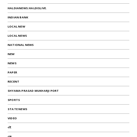
HALDIANEWS.HALDISLIVE.
INDIAN BANK
LOCAL NEW
LOCAL NEWS
NATIONAL NEWS
NEW
NEWS
PAPER
RECENT
SHYAMA PRASAD MUKHARJI PORT
SPORTS
STATE NEWS
VIDEO
এই
এবং