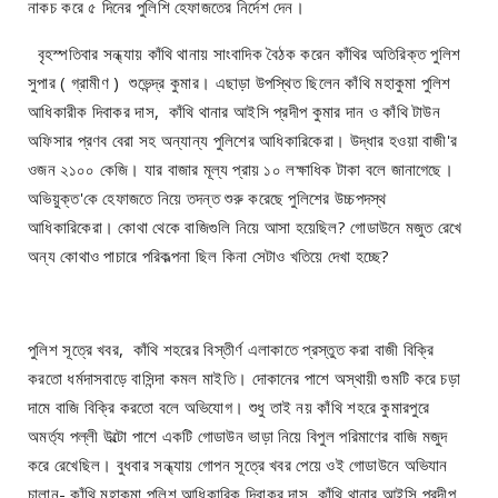
নাকচ করে ৫ দিনের পুলিশি হেফাজতের নির্দেশ দেন।
বৃহস্পতিবার সন্ধ্যায় কাঁথি থানায় সাংবাদিক বৈঠক করেন কাঁথির অতিরিক্ত পুলিশ
সুপার ( গ্রামীণ ) শুভেন্দ্র কুমার। এছাড়া উপস্থিত ছিলেন কাঁথি মহাকুমা পুলিশ
আধিকারীক দিবাকর দাস, কাঁথি থানার আইসি প্রদীপ কুমার দান ও কাঁথি টাউন
অফিসার প্রণব বেরা সহ অন্যান্য পুলিশের আধিকারিকেরা। উদ্ধার হওয়া বাজী'র
ওজন ২১০০ কেজি। যার বাজার মূল্য প্রায় ১০ লক্ষাধিক টাকা বলে জানাগেছে।
অভিয়ুক্ত'কে হেফাজতে নিয়ে তদন্ত শুরু করেছে পুলিশের উচ্চপদস্থ
আধিকারিকেরা। কোথা থেকে বাজিগুলি নিয়ে আসা হয়েছিল? গোডাউনে মজুত রেখে
অন্য কোথাও পাচারে পরিকল্পনা ছিল কিনা সেটাও খতিয়ে দেখা হচ্ছে?
পুলিশ সূত্রে খবর, কাঁথি শহরের বিস্তীর্ণ এলাকাতে প্রস্তুত করা বাজী বিক্রি
করতো ধর্মদাসবাড়ে বাসিন্দা কমল মাইতি। দোকানের পাশে অস্থায়ী গুমটি করে চড়া
দামে বাজি বিক্রি করতো বলে অভিযোগ। শুধু তাই নয় কাঁথি শহরে কুমারপুরে
অমর্ত্য পল্লী উল্টো পাশে একটি গোডাউন ভাড়া নিয়ে বিপুল পরিমাণের বাজি মজুদ
করে রেখেছিল। বুধবার সন্ধ্যায় গোপন সূত্রে খবর পেয়ে ওই গোডাউনে অভিযান
চালান- কাঁথি মহাকুমা পুলিশ আধিকারিক দিবাকর দাস, কাঁথি থানার আইসি প্রদীপ