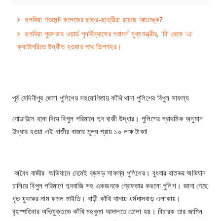
হলদিয়া গভমেন্ট কলেজের ছাত্র-ছাত্রীরা রয়েছে আতঙ্কে?
হলদিয়া পুরসভার ওয়ার্ড পুনর্বিন্যাসের পরামর্শ মুখ্যমন্ত্রীর, ‘বি’ থেকে ‘এ’
ক্যাটাগরিতে উন্নীত হওয়ার পথে শিল্পশহর।
পূর্ব মেদিনীপুর জেলা পুলিশের সহযোগিতায় কাঁথি থানা পুলিশের বিপুল সাফল্য
গোডাউনে হানা দিয়ে বিপুল পরিমানে শব্দ বাজী উদ্ধার। পুলিশের প্রাথমিক অনুমান
উদ্ধার হওয়া এই বাজীর বাজার মূল্য প্রায় ১০ লক্ষ টাকা!
অবৈধ বাজীর অভিযানে নেমেই বড়সড় সাফল্য পুলিশের। বুধবার রাতভর অভিযান
চালিয়ে বিপুল পরিমাণে শব্দবাজি সহ একজনকে গ্রেফতার করলো পুলিশ। জানা গেছে
ধৃত যুবকের নাম কমল মাইতি। বাড়ী কাঁথি থানায় ধর্মদাসবাড় এলাকায়।
বৃহস্পতিবার অভিযুক্তকে কাঁথি মহকুমা আদালতে তোলা হয়। বিচারক তার জামিন