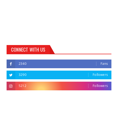
CONNECT WITH US
2340
Fans
3290
Followers
5212
Followers