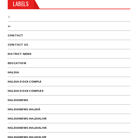
LABELS
।
১০
CONTACT
CONTACT US
DISTRICT NEWS
EDUCATION
HALDIA
HALDIA DOCK COMPLE
HALDIA DOCK COMPLEX
HALDIANEWS.
HALDIANEWS.HALDIÁ
HALDIANEWS.HALDIALIVE
HALDIANEWS.HALDIALIVE.
HALDIANEWS.HALDISLIVE