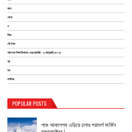
করে
থেকে
ধ
নিয়ে
নৌ ঔষধ
পরাণচক শিক্ষানিকেতন-এর(প্রতিষ্ঠা : ১১ জানুয়ারি ১৯০৭)
প্র
হয়
হলদিয়া
TEST PAGE
POPULAR POSTS
Haldia Bandar
August 14, 2019
পাক আকাশপথ এড়িয়ে চলার পরামর্শ মার্কিন
যুক্তরাষ্ট্রের !