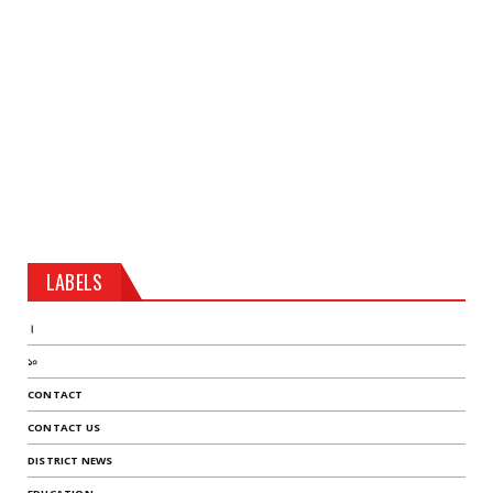
LABELS
।
১০
CONTACT
CONTACT US
DISTRICT NEWS