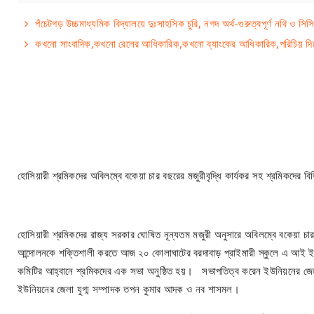
পঁচেটগড় উচ্চমাধ্যমিক বিদ্যালয়ে দুঃসাহসিক চুরি, নগদ অর্থ-গুরুত্বপূর্ণ নথি ও সিস
কখনো সাংবাদিক,কখনো রেলের আধিকারিক,কখনো ব্যাংকের আধিকারিক,পরিচিয় দিয়ে 
হোসিয়ারী শ্রমিকদের অবিলম্বে বকেয়া চার বছরের মজুরীবৃদ্ধি কার্যকর সহ শ্রমিকদের বি
হোসিয়ারী শ্রমিকদের রাজ্য সরকার ঘোষিত নূন্যতম মজুরী অনুসারে অবিলম্বে বকেয়া চার(
আন্দোলনকে শক্তিশালী করতে আজ ২০ কোলাঘাটের বরদাবাড় প্রাইমারী স্কুলে এ আই ইউ ট
কমিটির আহ্বানে শ্রমিকদের এক সভা অনুষ্ঠিত হয়। সভাপতিত্ব করেন ইউনিয়নের জেলা কম
ইউনিয়নের জেলা যুগ্ম সম্পাদক তপন কুমার আদক ও নব শাসমল।