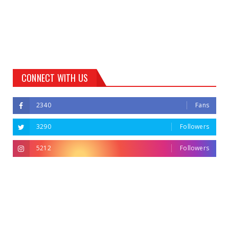
CONNECT WITH US
2340
Fans
3290
Followers
5212
Followers