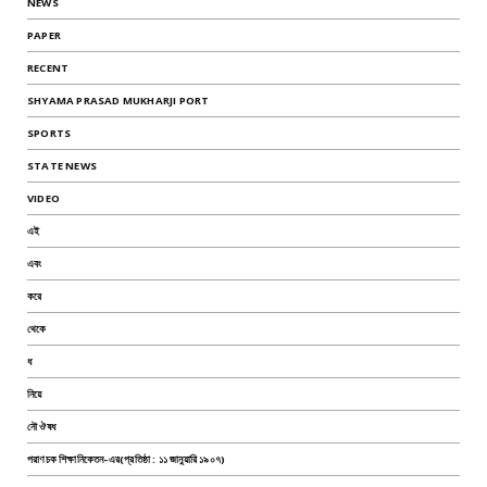
NEWS
PAPER
RECENT
SHYAMA PRASAD MUKHARJI PORT
SPORTS
STATE NEWS
VIDEO
এই
এবং
করে
থেকে
ধ
নিয়ে
নৌ ঔষধ
পরাণচক শিক্ষানিকেতন-এর(প্রতিষ্ঠা : ১১ জানুয়ারি ১৯০৭)