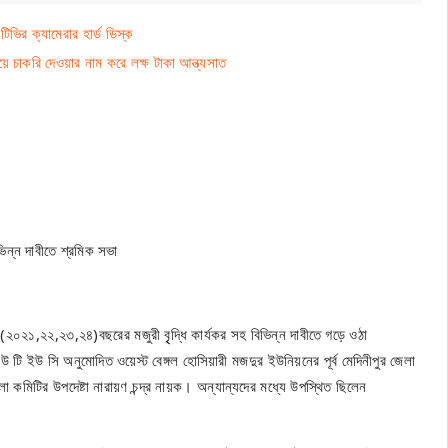
িটিভির ক্যামেরার হার্ড ডিস্ক
চাকরি দেওয়ার নাম করে লক্ষ টাকা আন্ত্যসাত
ভিন্ন দাবীতে শ্রমিক সভা
২০২১,২২,২৩,২৪)বছরের মজুরী বৃৃদ্ধি কার্যকর সহ বিভিন্ন দাবীতে গড়ে ওঠা
ি ইউ সি অনুমোদিত ওয়েস্ট বেঙ্গল হোসিয়ারী মজদুর ইউনিয়নের পূর্ব মেদিনীপুর জেলা
িটির উপদেষ্টা নারায়ণ চন্দ্র নায়ক। অন্যান্যদের মধ্যে উপস্থিত ছিলেন