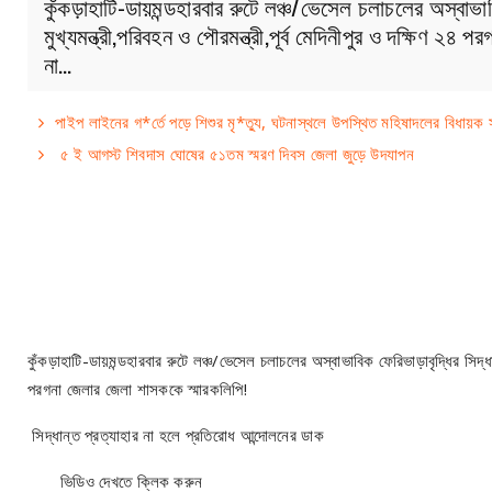
কুঁকড়াহাটি-ডায়মন্ডহারবার রুটে লঞ্চ/ভেসেল চলাচলের অস্বাভাবি
মুখ্যমন্ত্রী,পরিবহন ও পৌরমন্ত্রী,পূর্ব মেদিনীপুর ও দক্ষিণ ২৪
না…
পাইপ লাইনের গ*র্তে পড়ে শিশুর মৃ*ত্যু, ঘটনাস্থলে উপস্থিত মহিষাদলের বিধায়ক সুভ
৫ ই আগস্ট শিবদাস ঘোষের ৫১তম স্মরণ দিবস জেলা জুড়ে উদযাপন
কুঁকড়াহাটি-ডায়মন্ডহারবার রুটে লঞ্চ/ভেসেল চলাচলের অস্বাভাবিক ফেরিভাড়াবৃদ্ধির সিদ্ধান
পরগনা জেলার জেলা শাসককে স্মারকলিপি!
সিদ্ধান্ত প্রত্যাহার না হলে প্রতিরোধ আন্দোলনের ডাক
ভিডিও দেখতে ক্লিক করুন