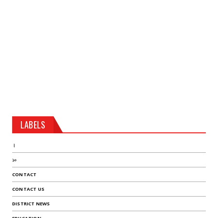
LABELS
।
১০
CONTACT
CONTACT US
DISTRICT NEWS