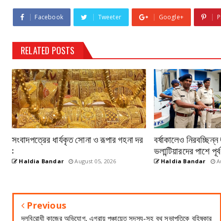
Facebook
Tweeter
Google+
P
RELATED POSTS
সংবাদপত্রের ধার্যকৃত সোনা ও রূপার গহনা দর
বর্ষাকালেও নিরবচ্ছিন্
:
ভলান্টিয়ারদের পাশে পূর
Haldia Bandar
August 05, 2026
Haldia Bandar
Au
Previous
দলবিরোধী কাজের অভিযোগ, এগরায় পঞ্চায়েত সদস্য-সহ বুথ সভাপতিকে বহিষ্কার