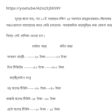
https://youtu.be/A2oz3J36S9Y
সূত্রে জানা যায়, গত ১০ই নভেম্বর দক্ষিণ ২৪ পরগনার ডায়মন্ডহারবার পৌরসভার পৌ
লঞ্চ/ভেসেলে যাতায়াতের জন্য ফেরি চলাচলের অস্বাভাবিক ভাড়াবৃদ্ধির কথা ঘোষণা 
নিম্নে সেই তালিকা দেওয়া হল।
বর্তমান ভাড়া বর্ধিত ভাড়া
সাধারণ যাত্রী- -----২০ টাকা-------২৭ টাকা
বিনা টিকিটের ------৫০ টাকা ----৩০০ টাকা
যাত্রী(ফাইন সহ)
বড় মালের টিকিট-----৩০ টাকা---৪০ টাকা
মাঝারি মালের টিকিট-২৫ টাকা -৩০ টাকা
ছোট মালের টিকিট----১০ টাকা - ১৫ টাকা