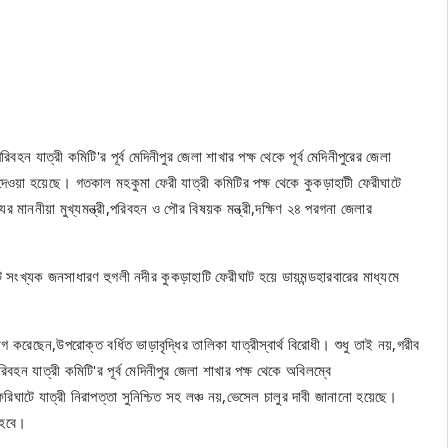
যাত্রী কমিটি'র পূর্ব মেদিনীপুর জেলা শাখার পক্ষ থেকে পূর্ব মেদিনীপুরের জেলা
দেওয়া হয়েছে। গতকাল মহকুমা ফেরী যাত্রী কমিটির পক্ষ থেকে কুকড়াহাটী ফেরীঘাটে
র মাননীয়া মুখ্যমন্ত্রী,পরিবহন ও পৌর বিষয়ক মন্ত্রী,দক্ষিণ ২৪ পরগনা জেলার
ংখ্যক জনসাধারণ হুগলী নদীর কুকড়াহাটি ফেরীঘাট হয়ে ডায়মন্ডহারবারের মাধ্যমে
রেছেন,উপরোক্ত বর্ধিত ভাড়াবৃদ্ধির তালিকা যাত্রীস্বার্থ বিরোধী। শুধু তাই নয়,গরীব
বহন যাত্রী কমিটি'র পূর্ব মেদিনীপুর জেলা শাখার পক্ষ থেকে অবিলম্বে
রিঘাটে যাত্রী নিরাপত্তা সুনিশ্চিত সহ লঞ্চ নয়,ভেসেল চালুর দাবী জানানো হয়েছে।
 হবে।