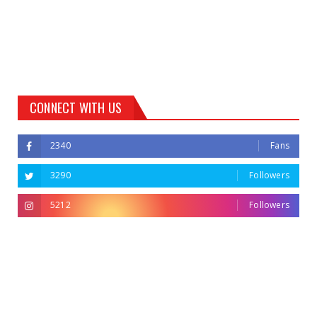
CONNECT WITH US
2340
Fans
3290
Followers
5212
Followers