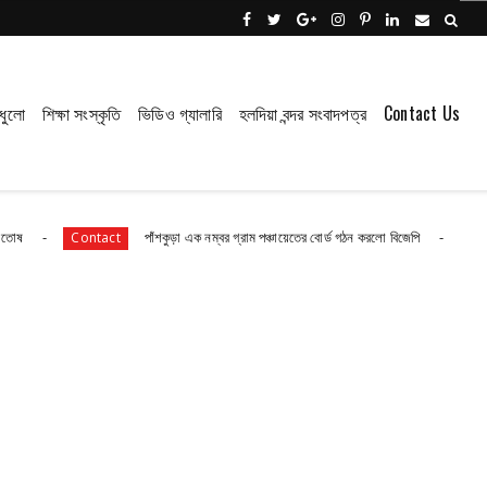
ধুলো
শিক্ষা সংস্কৃতি
ভিডিও গ্যালারি
হলদিয়া বন্দর সংবাদপত্র
Contact Us
পাঁশকুড়া এক নম্বর গ্রাম পঞ্চায়েতের বোর্ড গঠন করলো বিজেপি
তমল
Contact
Contact