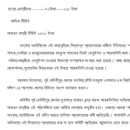
ছাত্র-ছাত্রীদের -------৭০টাকা----১২০ টাকা
মাসিক টিকিট
সাধারণ যাত্রী টিকিট ১৩০০ টাকা
অন্যায় অযৌক্তিক ওই ভাড়াবৃদ্ধির সিদ্ধান্ত প্রত্যাহারের দাবীতে ইতিমধ্যে 'পরিবহন 
শাসক,হলদিয়া ও ডায়মন্ডহারবারের মহকুমা শাসকের নিকট ডেপুটেশন ও স্মারকলিপি জমা 
পরিবহনমন্ত্রীকে ডেপুটেশন দেওয়ার উদ্দেশ্যে গণস্বাক্ষর সংগ্রহ করা হয়েছে। আজ রাজ্যে
জেলাশাসক,সুতাহাটার বিধায়ককে ওই বিষয়ে স্মারকলিপি দেওয়া হয়েছে।
প্রসঙ্গত উল্লেখ্য, পূর্ব মেদিনীপুর জেলার হলদিয়া,কাঁথি মহকুমা এলাকার এক বিরাট স
দক্ষিণ ২৪ পরগনায় জেলার বিভিন্ন অংশে যাতায়াত করেন।
কমিটির পূর্ব মেদিনীপুর জেলার মুখপাত্র নারায়ণ চন্দ্র নায়ক স্মারকলিপিতে অভিযোগ ক
সাধারণ যাত্রীরা ওই পরিপেক্ষিতে চরম আর্থিক সমস্যার সম্মুখীন হবে। সেজন্য আমরা 'পরি
অন্যায়,অযৌক্তিক ওই বর্ধিত ভাড়ার তালিকা প্রত্যাহারের দাবী জানিয়েছি। পাশাপাশি ফে
অবিলম্বে ওই সিদ্ধান্ত প্রত্যাহার করা না হলে কমিটি প্রতিরোধ আন্দোলনে যেতে বাধ্য