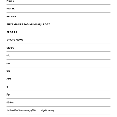
NEWS
PAPER
RECENT
SHYAMA PRASAD MUKHARJI PORT
SPORTS
STATE NEWS
VIDEO
এই
এবং
করে
থেকে
ধ
নিয়ে
নৌ ঔষধ
পরাণচক শিক্ষানিকেতন-এর(প্রতিষ্ঠা : ১১ জানুয়ারি ১৯০৭)