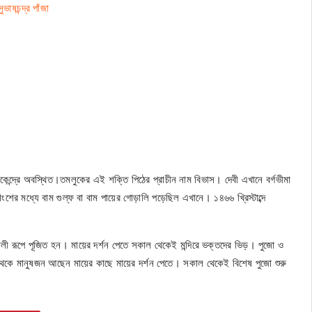
াষচন্দ্র পাঁজা
াণকেন্দ্রে অবস্থিত।তমলুকের এই শক্তি পিঠের প্রাচীন নাম বিভাস। দেবী এখানে বর্গভীমা
ংশের মধ্যে বাম গুল্ফ বা বাম পায়ের গোড়ালি পড়েছিল এখানে। ১৪৬৬ খ্রিস্টাব্দে
ী রূপে পূজিত হন। মায়ের দর্শন পেতে সকাল থেকেই মন্দিরে ভক্তদের ভিড়। পুজো ও
 থেকে মানুষজন আছেন মায়ের কাছে মায়ের দর্শন পেতে। সকাল থেকেই বিশেষ পুজো শুরু