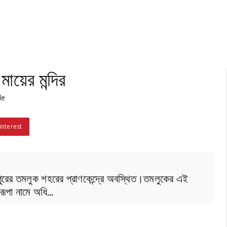
মায়ের মন্দির
le
interest
িনীপুরের তমলুক শহরের প্রাণকেন্দ্রে অবস্থিত।তমলুকের এই
ারূপা নামে অধি…