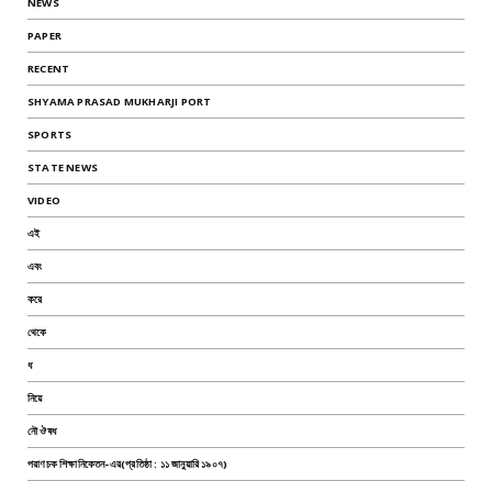
NEWS
PAPER
RECENT
SHYAMA PRASAD MUKHARJI PORT
SPORTS
STATE NEWS
VIDEO
এই
এবং
করে
থেকে
ধ
নিয়ে
নৌ ঔষধ
পরাণচক শিক্ষানিকেতন-এর(প্রতিষ্ঠা : ১১ জানুয়ারি ১৯০৭)