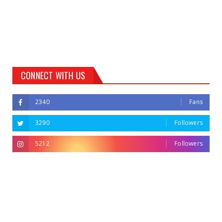
CONNECT WITH US
2340
Fans
3290
Followers
5212
Followers