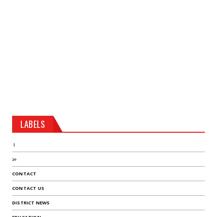
LABELS
।
১০
CONTACT
CONTACT US
DISTRICT NEWS