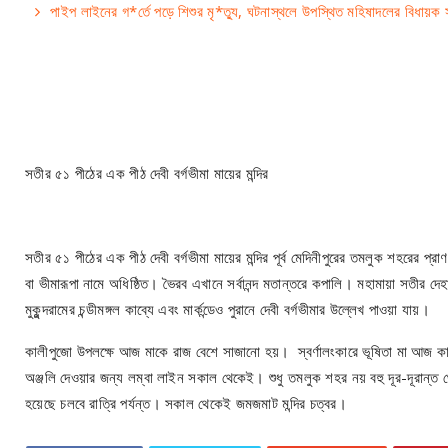
পাইপ লাইনের গ*র্তে পড়ে শিশুর মৃ*ত্যু, ঘটনাস্থলে উপস্থিত মহিষাদলের বিধায়ক সুভ
সতীর ৫১ পীঠের এক পীঠ দেবী বর্গভীমা মায়ের মন্দির
সতীর ৫১ পীঠের এক পীঠ দেবী বর্গভীমা মায়ের মন্দির পূর্ব মেদিনীপুরের তমলুক শহরের প্র
বা ভীমারূপা নামে অধিষ্ঠিত। ভৈরব এখানে সর্বানন্দ মতান্তরে কপালি। মহামায়া সতীর দেহা
মুকুন্দরামের চন্ডীমঙ্গল কাব্যে এবং মার্কন্ডেও পুরানে দেবী বর্গভীমার উল্লেখ পাওয়া যায়।
কালীপুজো উপলক্ষে আজ মাকে রাজ বেশে সাজানো হয়। স্বর্ণালংকারে ভূষিতা মা আজ কাল
অঞ্জলি দেওয়ার জন্য লম্বা লাইন সকাল থেকেই। শুধু তমলুক শহর নয় বহু দূর-দূরান্ত
হয়েছে চলবে রাত্রি পর্যন্ত। সকাল থেকেই জমজমাট মন্দির চত্বর।