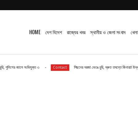
HOME
দেশ বিদেশ
রাজ্যের খবর
স্থানীয় ও জেলা সংবাদ
খেলা
 জালে অভিযুক্ত ৩
পিছনের দরজা ভেঙে চুরি, দ্রুত তদন্তে কিনারা! উদ্ধার ১২০টি কা
Contact